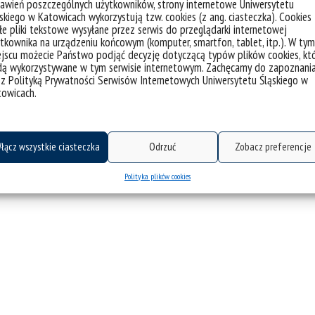
awień poszczególnych użytkowników, strony internetowe Uniwersytetu
w obszarze wspierania współpracy regio
skiego w Katowicach wykorzystują tzw. cookies (z ang. ciasteczka). Cookies
e pliki tekstowe wysyłane przez serwis do przeglądarki internetowej
dziękujemy Uniwersytetowi Śląskiemu za
tkownika na urządzeniu końcowym (komputer, smartfon, tablet, itp.). W tym
Państwa do...
jscu możecie Państwo podjąć decyzję dotyczącą typów plików cookies, kt
dą wykorzystywane w tym serwisie internetowym. Zachęcamy do zapoznani
 z Polityką Prywatności Serwisów Internetowych Uniwersytetu Śląskiego w
kategorie:
aktualności
towicach.
tagi :
#obserwatorium procesów miejskich i metropolitany
katowicach
łącz wszystkie ciasteczka
Odrzuć
Zobacz preferencje
Polityka plików cookies