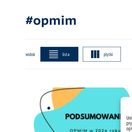
#opmim
widok
lista
plytki
Un
pry
opt