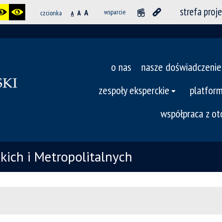
strefa proj
A
wsparcie
czcionka
A
A
o nas
nasze doświadczenie
zespoły eksperckie
platfor
współpraca z o
ich i Metropolitalnych