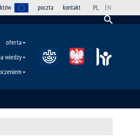
ektów
poczta
kontakt
PL
EN
oferta
ma wiedzy
toczeniem