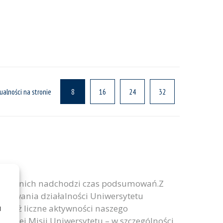
ualności na stronie
8
16
24
32
ji letnich nadchodzi czas podsumowań.Z
umowania działalności Uniwersytetu
u
ównież liczne aktywności naszego
eciej Misji Uniwersytetu – w szczególności