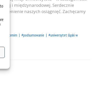
nalnej i międzynarodowej. Serdecznie
 to
 docenienie naszych osiągnięć. Zachęcamy
óre
a
ch
#opmim
#podsumowanie
#uniwersytet śląski w