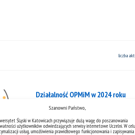
liczba akt
Działalność OPMiM w 2024 roku
Szanowni Państwo,
Szanowni Państwo, wraz z okresem wakac
radością informujemy o publikacji Pods
iwersytet Śląski w Katowicach przywiązuje dużą wagę do poszanowania
watności użytkowników odwiedzających serwisy internetowe Uczelni. W cel
Śląskiego w roku 2024, które obejmuje r
ymalizacji usług, umożliwienia prawidłowego funkcjonowania i zapisywania
Obserwatorium, realizowane w ramach Trz