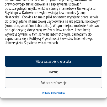
literackimi (takimi jak Robin Hood) i
prawidłowego funkcjonowania i zapisywania ustawień
poszczególnych użytkowników, strony internetowe Uniwersytetu
historycznymi, które uosabiają ideę
Śląskiego w Katowicach wykorzystują tzw. cookies (z ang.
sprawiedliwości społecznej w literaturze,
ciasteczka). Cookies to małe pliki tekstowe wysyłane przez serwis
filmach, serialach, komiksach oraz w innych
do przeglądarki internetowej użytkownika na urządzeniu końcowym
(komputer, smartfon, tablet, itp.). W tym miejscu możecie Państwo
przejawach kultury wysokiej i popularnej.
podjąć decyzję dotyczącą typów plików cookies, które będą
Dyskusja ta może być rozszerzona na postaci
wykorzystywane w tym serwisie internetowym. Zachęcamy do
mniej znane albo nieomawiane dotąd w
zapoznania się z Polityką Prywatności Serwisów Internetowych
Uniwersytetu Śląskiego w Katowicach.
literaturoznawstwie anglojęzycznym, na
przykład na bułgarskich hajduków lub
Amerykankę Virginię Hill.
Włącz wszystkie ciasteczka
Z Katowic w świat. Gerda
Odrzuć
Stryi-Leitgeb i Ruth
Zobacz preferencje
Storm w 120. rocznicę
urodzin
Polityka plików cookies