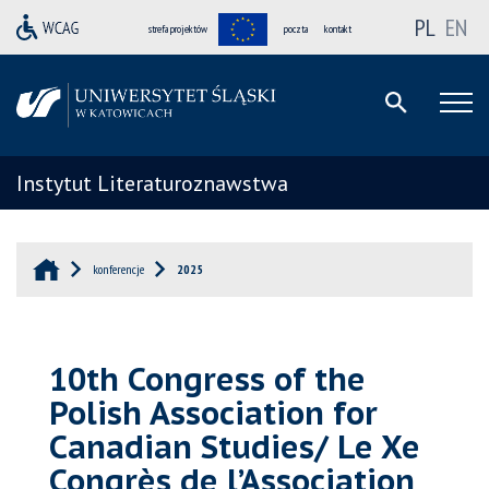
PL
EN
strefa projektów
poczta
kontakt
Instytut Literaturoznawstwa
konferencje
2025
10th Congress of the
Polish Association for
Canadian Studies/ Le Xe
Congrès de l’Association