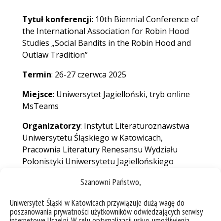
Tytuł konferencji
: 10th Biennial Conference of
the International Association for Robin Hood
Studies „
Social Bandits in the Robin Hood and
Outlaw Tradition”
Termin
: 26-27 czerwca 2025
Miejsce
: Uniwersytet Jagielloński, tryb online
MsTeams
Organizatorzy
: Instytut Literaturoznawstwa
Uniwersytetu Śląskiego w Katowicach,
Pracownia Literatury Renesansu Wydziału
Polonistyki Uniwersytetu Jagiellońskiego
Opis
: Celem spotkania jest podjęcie dyskusji na
Szanowni Państwo,
temat bandytyzmu społecznego, pojęcia
Uniwersytet Śląski w Katowicach przywiązuje dużą wagę do
utworzonego przez Erica Hobsbawma, jak
poszanowania prywatności użytkowników odwiedzających serwisy
również dyskusja nad konkretnymi postaciami
internetowe Uczelni. W celu optymalizacji usług, umożliwienia