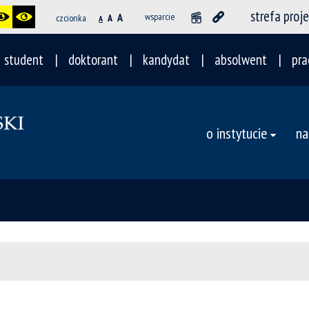
strefa proj
A
wsparcie
czcionka
A
A
student
doktorant
kandydat
absolwent
pra
o instytucie
na