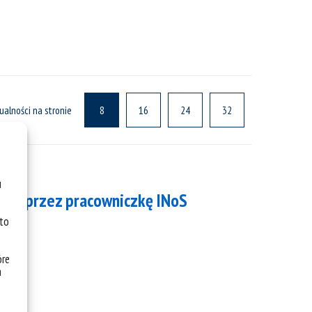
ualności na stronie
8
16
24
32
u
ane przez pracowniczkę INoS
 to
óre
a