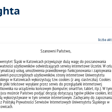
ghta
liczba akt
Szanowni Państwo,
iwersytet Śląski w Katowicach przywiązuje dużą wagę do poszanowania
watności użytkowników odwiedzających serwisy internetowe Uczelni. W cel
ymalizacji usług, umożliwienia prawidłowego funkcjonowania i zapisywania
Spotkanie informacyjne organizow
awień poszczególnych użytkowników, strony internetowe Uniwersytetu
skiego w Katowicach wykorzystują tzw. cookies (z ang. ciasteczka). Cookies
e pliki tekstowe wysyłane przez serwis do przeglądarki internetowej
tkownika na urządzeniu końcowym (komputer, smartfon, tablet, itp.). W tym
kategorie:
wiadomości
wydarzenia
jscu możecie Państwo podjąć decyzję dotyczącą typów plików cookies, kt
tagi :
stypendia fulbrighta
dą wykorzystywane w tym serwisie internetowym. Zachęcamy do zapoznani
 z Polityką Prywatności Serwisów Internetowych Uniwersytetu Śląskiego w
towicach.