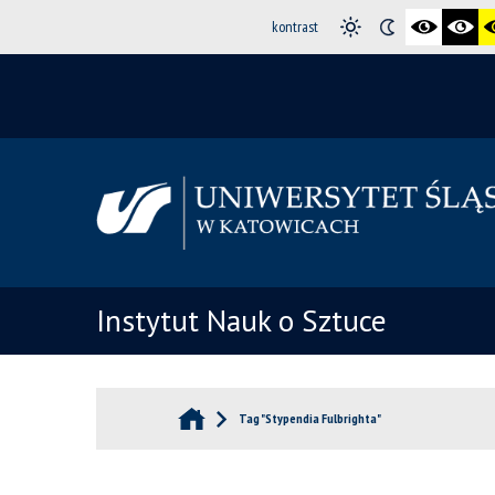
kontrast
Instytut Nauk o Sztuce
Tag "Stypendia Fulbrighta"