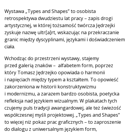
Wystawa „Types and Shapes” to osobista
retrospektywa dwudziestu lat pracy – zapis drogi
artystycznej, w której tożsamość twórcza Jędrzejki
zyskuje nazwę ultr[a]rt, wskazując na przekraczanie
granic między dyscyplinami, językami i doświadczeniem
ciała.
Wchodząc do przestrzeni wystawy, stajemy
przed galerią znaków – alfabetem form, poprzez
który Tomasz Jędrzejko opowiada o harmonii
i napięciach między typem a kształtem. To opowieść
zakorzeniona w historii konstruktywizmu
i modernizmu, a zarazem bardzo osobista, poetycka
refleksja nad językiem wizualnym. W plakatach tych
czujemy puls tradycji awangardowej, ale też świeżość
współczesnej myśli projektowej. „Types and Shapes”
to więcej niż pokaz prac graficznych – to zaproszenie
do dialogu z uniwersalnym językiem form,