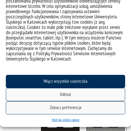
poszanowania prywatności użytkowników odwiedzających serwisy
internetowe Uczelni. W celu optymalizacji usług, umożliwienia
obrazy i kompozycje graficzne to przemyślane
prawidłowego funkcjonowania i zapisywania ustawień
konstrukcje wizualne, w których forma staje się
poszczególnych użytkowników, strony internetowe Uniwersytetu
narzędziem filozoficznego namysłu nad komunikacją,
Śląskiego w Katowicach wykorzystują tzw. cookies (z ang.
ciasteczka). Cookies to małe pliki tekstowe wysyłane przez serwis
percepcją i rolą obrazu w kulturze współczesnej.
do przeglądarki internetowej użytkownika na urządzeniu końcowym
Odwołuje się do teorii znaku, języka i ucieleśnionej
(komputer, smartfon, tablet, itp.). W tym miejscu możecie Państwo
percepcji, czerpiąc inspiracje z myśli Peirce’a, Merleau-
podjąć decyzję dotyczącą typów plików cookies, które będą
wykorzystywane w tym serwisie internetowym. Zachęcamy do
Ponty’ego, Wittgensteina i Umberta Eco.
zapoznania się z Polityką Prywatności Serwisów Internetowych
Uniwersytetu Śląskiego w Katowicach.
Autor plakatu: dr Marcin Urbańczyk
Wystawa „Types and Shapes” -plakat
Włącz wszystkie ciasteczka
Odrzuć
Zobacz preferencje
Polityka plików cookies