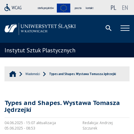
PL
EN
strefa projektów
poczta
kontakt
Instytut Sztuk Plastycznych
Wiadomości
Types and Shapes. Wystawa Tomasza Jędrzejki
Types and Shapes. Wystawa Tomasza
Jędrzejki
04.06.2025 - 15:07 aktualizacja
Redakcja:
Andrzej
05.06.2025 - 08:53
Szczurek