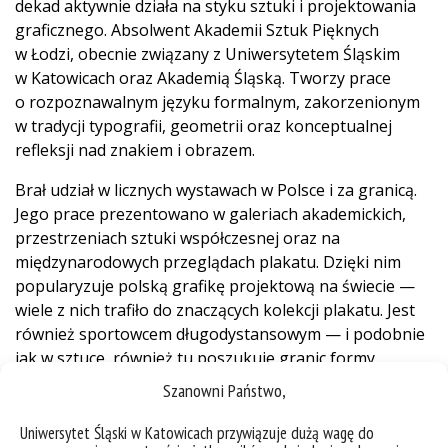
dekad aktywnie działa na styku sztuki i projektowania
graficznego. Absolwent Akademii Sztuk Pięknych
w Łodzi, obecnie związany z Uniwersytetem Śląskim
w Katowicach oraz Akademią Śląską. Tworzy prace
o rozpoznawalnym języku formalnym, zakorzenionym
w tradycji typografii, geometrii oraz konceptualnej
refleksji nad znakiem i obrazem.
Brał udział w licznych wystawach w Polsce i za granicą.
Jego prace prezentowano w galeriach akademickich,
przestrzeniach sztuki współczesnej oraz na
międzynarodowych przeglądach plakatu. Dzięki nim
popularyzuje polską grafikę projektową na świecie —
wiele z nich trafiło do znaczących kolekcji plakatu. Jest
również sportowcem długodystansowym — i podobnie
jak w sztuce, również tu poszukuje granic formy,
wytrzymałości i ekspresji.
Szanowni Państwo,
Twórczość Jędrzejki oscyluje pomiędzy rygorem
Uniwersytet Śląski w Katowicach przywiązuje dużą wagę do
struktury a swobodą eksperymentu. Jego plakaty,