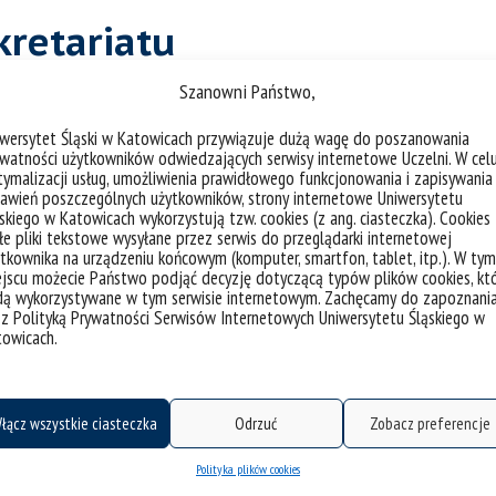
kretariatu
Szanowni Państwo,
:
JO
iwersytet Śląski w Katowicach przywiązuje dużą wagę do poszanowania
watności użytkowników odwiedzających serwisy internetowe Uczelni. W cel
wników Kolegium wraz ze studentami I rok studió
ymalizacji usług, umożliwienia prawidłowego funkcjonowania i zapisywania
awień poszczególnych użytkowników, strony internetowe Uniwersytetu
skiego w Katowicach wykorzystują tzw. cookies (z ang. ciasteczka). Cookies
e pliki tekstowe wysyłane przez serwis do przeglądarki internetowej
czynny
do godziny 12:00,
tkownika na urządzeniu końcowym (komputer, smartfon, tablet, itp.). W tym
ieczynny.
jscu możecie Państwo podjąć decyzję dotyczącą typów plików cookies, kt
dą wykorzystywane w tym serwisie internetowym. Zachęcamy do zapoznani
 z Polityką Prywatności Serwisów Internetowych Uniwersytetu Śląskiego w
towicach.
łącz wszystkie ciasteczka
Odrzuć
Zobacz preferencje
Polityka plików cookies