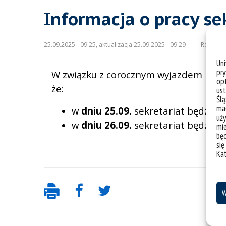
Informacja o pracy se
25.09.2025 - 09:25, aktualizacja 25.09.2025 - 09:29
Redakcja
Un
pry
W związku z corocznym wyjazdem praco
opt
że:
ust
Ślą
mał
w
dniu 25.09.
sekretariat będzie 
uży
w
dniu 26.09.
sekretariat będzie
n
mie
bę
się
Ka
W