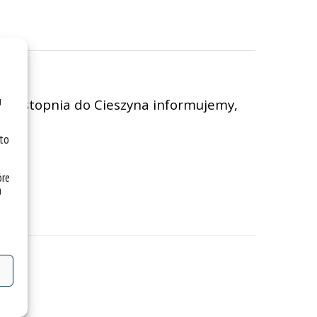
u
w I stopnia do Cieszyna informujemy,
 to
óre
a