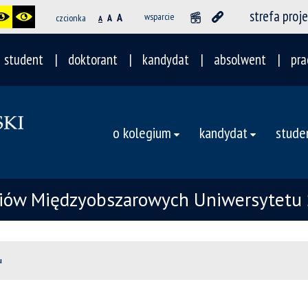
strefa proj
A
wsparcie
czcionka
A
A
student
doktorant
kandydat
absolwent
pra
o kolegium
kandydat
stude
iów Międzyobszarowych Uniwersytetu 
u