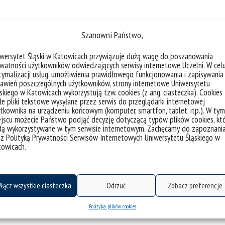
Szanowni Państwo,
o spotkania:
Spotkanie na platformie Teams
iwersytet Śląski w Katowicach przywiązuje dużą wagę do poszanowania
watności użytkowników odwiedzających serwisy internetowe Uczelni. W cel
ymalizacji usług, umożliwienia prawidłowego funkcjonowania i zapisywania
awień poszczególnych użytkowników, strony internetowe Uniwersytetu
. Informatyzacji
skiego w Katowicach wykorzystują tzw. cookies (z ang. ciasteczka). Cookies
Cyberbezpieczeństwa
e pliki tekstowe wysyłane przez serwis do przeglądarki internetowej
ezpieczeństwa
tkownika na urządzeniu końcowym (komputer, smartfon, tablet, itp.). W tym
jscu możecie Państwo podjąć decyzję dotyczącą typów plików cookies, kt
dą wykorzystywane w tym serwisie internetowym. Zachęcamy do zapoznani
 z Polityką Prywatności Serwisów Internetowych Uniwersytetu Śląskiego w
towicach.
łącz wszystkie ciasteczka
Odrzuć
Zobacz preferencje
owych narzędzi do komunikacji, dlatego pełni tak istotn
Polityka plików cookies