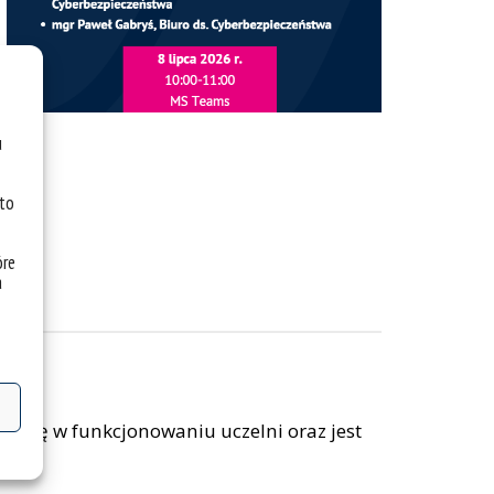
u
 to
óre
a
ą rolę w funkcjonowaniu uczelni oraz jest