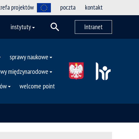
trefa projektów
poczta
kontakt
instytuty
Intranet
sprawy naukowe
awy międzynarodowe
tów
welcome point