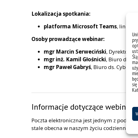
Lokalizacja spotkania:
platforma Microsoft Teams
, link d
Un
Osoby prowadzące webinar:
pry
opt
ust
mgr Marcin Serweciński
, Dyrektor ds
Ślą
mgr inż. Kamil Głośnicki
, Biuro ds. 
mał
mgr Paweł Gabryś
, Biuro ds. Cyberb
uży
mie
bę
się
Ka
Informacje dotyczące webinaru
W
Poczta elektroniczna jest jednym z podstaw
stale obecna w naszym życiu codziennym.