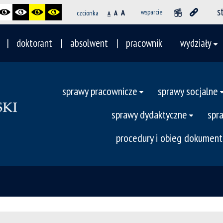
s
A
wsparcie
czcionka
A
A
doktorant
absolwent
pracownik
wydziały
sprawy pracownicze
sprawy socjalne
sprawy dydaktyczne
spr
procedury i obieg dokumen