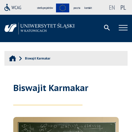
EN
PL
strefa projektów
poczta
kontakt
Biswajit Karmakar
Biswajit Karmakar