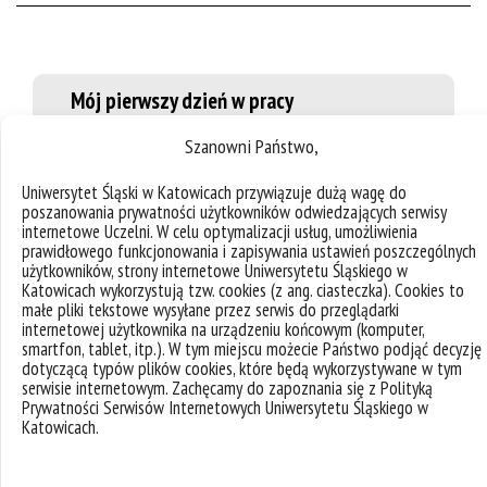
Mój pierwszy dzień w pracy
Szanowni Państwo,
Pierwszy dzień w Instytucie Fizyki Uniwersytetu
Śląskiego był ekscytujący i bardzo miły. Poznałem
Uniwersytet Śląski w Katowicach przywiązuje dużą wagę do
nowych współpracowników, którzy przyjęli mnie ciepło i
poszanowania prywatności użytkowników odwiedzających serwisy
internetowe Uczelni. W celu optymalizacji usług, umożliwienia
podzielili się swoim doświadczeniem w zakresie życia
prawidłowego funkcjonowania i zapisywania ustawień poszczególnych
akademickiego w Polsce. Rozmawialiśmy o moich
użytkowników, strony internetowe Uniwersytetu Śląskiego w
badaniach nad fizyką neutrin, zastanawiając się nad
Katowicach wykorzystują tzw. cookies (z ang. ciasteczka). Cookies to
możliwościami współpracy i kierunkami projektów. Przy
małe pliki tekstowe wysyłane przez serwis do przeglądarki
kawie dowiedziałem się więcej o metodach nauczania
internetowej użytkownika na urządzeniu końcowym (komputer,
w Polsce i o tym, jak zachęcają one studentów do
smartfon, tablet, itp.). W tym miejscu możecie Państwo podjąć decyzję
aktywnego udziału w zajęciach. Zwiedziłem sale
dotyczącą typów plików cookies, które będą wykorzystywane w tym
wykładowe i laboratoria, wyobrażając sobie, jak
serwisie internetowym. Zachęcamy do zapoznania się z Polityką
wprowadzę do swoich zajęć zarówno podstawowe
Prywatności Serwisów Internetowych Uniwersytetu Śląskiego w
Katowicach.
pojęcia, jak i bardziej zaawansowane zagadnienia.
Tego dnia bardzo doceniłem wspólnotę, do której
dołączyłem, z poczuciem, że czekają mnie tu liczne