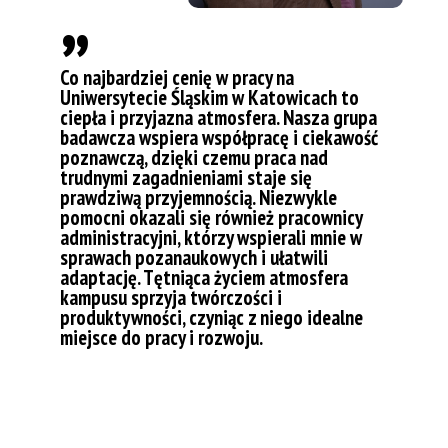
„
Co najbardziej cenię w pracy na
Uniwersytecie Śląskim w Katowicach to
ciepła i przyjazna atmosfera. Nasza grupa
badawcza wspiera współpracę i ciekawość
poznawczą, dzięki czemu praca nad
trudnymi zagadnieniami staje się
prawdziwą przyjemnością. Niezwykle
pomocni okazali się również pracownicy
administracyjni, którzy wspierali mnie w
sprawach pozanaukowych i ułatwili
adaptację. Tętniąca życiem atmosfera
kampusu sprzyja twórczości i
produktywności, czyniąc z niego idealne
miejsce do pracy i rozwoju.