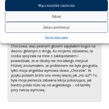
możliwości rozwoju w badaniach i dydaktyce
Włącz wszystkie ciasteczka
Odrzuć
Co mnie zaskoczyło?
Zobacz preferencje
Polityka plików cookies
Kiedy przyjechałem do Katowic, musiałem dostać się do
Chorzowa, więc pewnym głosem zapytałem kogoś na
dworcu głównym o drogę. Ku mojemu zdziwieniu, ta
osoba spojrzała na mnie z zakłopotaniem i
powiedziała, że w okolicy nie ma takiego miejsca!
Później zrozumiałem, że problemem nie była geografia,
tylko moja angielska wymowa słowa „Chorzów”. W
języku polskim brzmi ono mniej więcej jak „Ho-żuf”! To
była moja pierwsza zabawna lekcja pokazująca, jak
bardzo polski różni się od angielskiego – od tamtej
pory ćwiczę wymowę.