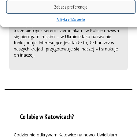
pelmeni, czy ja, na widok tego, jak bardzo im smakuje.
Zobacz preferencje
Rozmawialiśmy też o różnych potrawach w naszych
krajach. Dzięki mojej babci, Domce Falińskiej, poznałam
Polityka plików cookies
polski język i polskie dania. Ciekawostką jest dla mnie
to, że pierogi z serem i ziemniakami w Polsce nazywa
się pierogami ruskimi – w Ukrainie taka nazwa nie
funkcjonuje. Interesujące jest także to, że barszcz w
naszych krajach przygotowuje się inaczej – i smakuje
on inaczej.
Co lubię w Katowicach?
Codziennie odkrywam Katowice na nowo. Uwielbiam