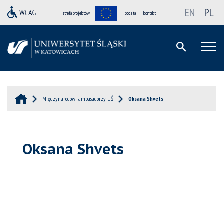
EN
PL
strefa projektów
poczta
kontakt
Międzynarodowi ambasadorzy UŚ
Oksana Shvets
Oksana Shvets