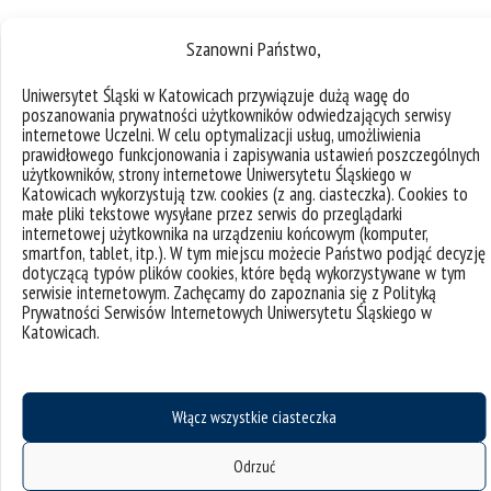
Szanowni Państwo,
Mój pierwszy dzień w pracy
Uniwersytet Śląski w Katowicach przywiązuje dużą wagę do
poszanowania prywatności użytkowników odwiedzających serwisy
internetowe Uczelni. W celu optymalizacji usług, umożliwienia
prawidłowego funkcjonowania i zapisywania ustawień poszczególnych
Pierwszego dnia pracy rozmawiałam z kierowniczką
użytkowników, strony internetowe Uniwersytetu Śląskiego w
Departamentu Gromadzenia, Uzupełniania i
Katowicach wykorzystują tzw. cookies (z ang. ciasteczka). Cookies to
Opracowania Zbiorów, panią Anną Śpiechowicz. Po
małe pliki tekstowe wysyłane przez serwis do przeglądarki
rozmowie przedstawiła mnie pracownikom działu. Było
internetowej użytkownika na urządzeniu końcowym (komputer,
wspaniale widzieć ich szczere uśmiechy, uściski dłoni i
smartfon, tablet, itp.). W tym miejscu możecie Państwo podjąć decyzję
słyszeć dobre życzenia – zapamiętam to do końca życia.
dotyczącą typów plików cookies, które będą wykorzystywane w tym
serwisie internetowym. Zachęcamy do zapoznania się z Polityką
Prywatności Serwisów Internetowych Uniwersytetu Śląskiego w
Katowicach.
Co mnie zaskoczyło?
Włącz wszystkie ciasteczka
W swoje urodziny przyniosłam do pracy słodkie
Odrzuć
przysmaki i pierożki pielmieni. Wszystkim smakowały!
Nie wiem, kto był wtedy szczęśliwszy – ci, którzy jedli