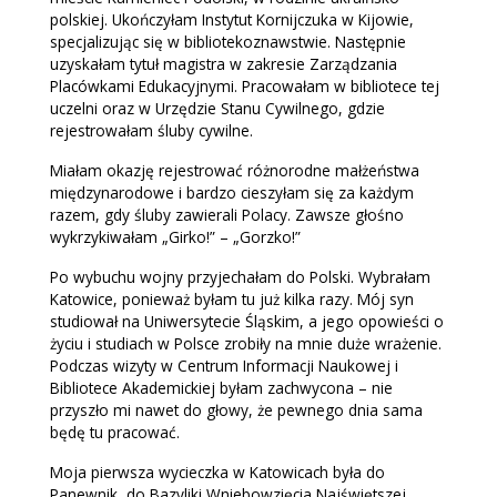
polskiej. Ukończyłam Instytut Kornijczuka w Kijowie,
specjalizując się w bibliotekoznawstwie. Następnie
uzyskałam tytuł magistra w zakresie Zarządzania
Placówkami Edukacyjnymi. Pracowałam w bibliotece tej
uczelni oraz w Urzędzie Stanu Cywilnego, gdzie
rejestrowałam śluby cywilne.
Miałam okazję rejestrować różnorodne małżeństwa
międzynarodowe i bardzo cieszyłam się za każdym
razem, gdy śluby zawierali Polacy. Zawsze głośno
wykrzykiwałam „Girko!” – „Gorzko!”
Po wybuchu wojny przyjechałam do Polski. Wybrałam
Katowice, ponieważ byłam tu już kilka razy. Mój syn
studiował na Uniwersytecie Śląskim, a jego opowieści o
życiu i studiach w Polsce zrobiły na mnie duże wrażenie.
Podczas wizyty w Centrum Informacji Naukowej i
Bibliotece Akademickiej byłam zachwycona – nie
przyszło mi nawet do głowy, że pewnego dnia sama
będę tu pracować.
Moja pierwsza wycieczka w Katowicach była do
Panewnik, do Bazyliki Wniebowzięcia Najświętszej