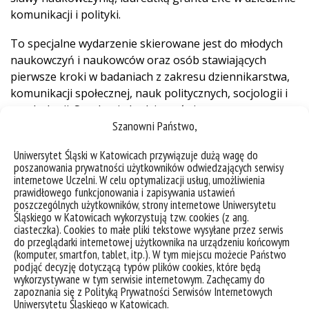
komunikacji i polityki.
To specjalne wydarzenie skierowane jest do młodych
naukowczyń i naukowców oraz osób stawiających
pierwsze kroki w badaniach z zakresu dziennikarstwa,
komunikacji społecznej, nauk politycznych, socjologii i
psychologii. Spotkanie będzie poświęcone
Szanowni Państwo,
możliwościom, wyzwaniom i refleksjom dotyczącym
budowania kariery akademickiej.
Uniwersytet Śląski w Katowicach przywiązuje dużą wagę do
poszanowania prywatności użytkowników odwiedzających serwisy
Jest to nie tylko okazja do wysłuchania wykładu, ale
internetowe Uczelni. W celu optymalizacji usług, umożliwienia
także do aktywnego udziału – zachęcamy uczestników
prawidłowego funkcjonowania i zapisywania ustawień
poszczególnych użytkowników, strony internetowe Uniwersytetu
do przygotowania z wyprzedzeniem pytań związanych z
Śląskiego w Katowicach wykorzystują tzw. cookies (z ang.
rozwojem ich kariery akademickiej!
ciasteczka). Cookies to małe pliki tekstowe wysyłane przez serwis
do przeglądarki internetowej użytkownika na urządzeniu końcowym
Spotkanie odbędzie się we wtorek 23 września o 11:30
(komputer, smartfon, tablet, itp.). W tym miejscu możecie Państwo
podjąć decyzję dotyczącą typów plików cookies, które będą
na Wydziale Nauk Społecznych UŚ w Katowicach (ul.
wykorzystywane w tym serwisie internetowym. Zachęcamy do
Bankowa 11), w sali 39. Poprowadzi je dr hab. Karolina
zapoznania się z Polityką Prywatności Serwisów Internetowych
Koc-Michalska, prof. UŚ.
Uniwersytetu Śląskiego w Katowicach.