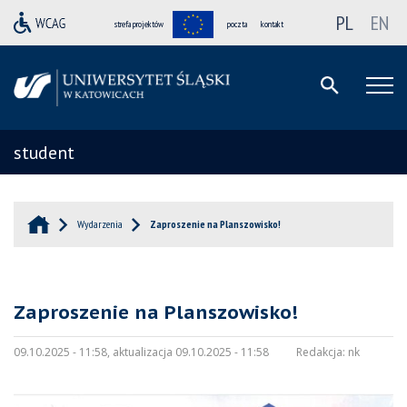
PL
EN
strefa projektów
poczta
kontakt
student
Wydarzenia
Zaproszenie na Planszowisko!
Zaproszenie na Planszowisko!
09.10.2025 - 11:58, aktualizacja 09.10.2025 - 11:58
Redakcja:
nk