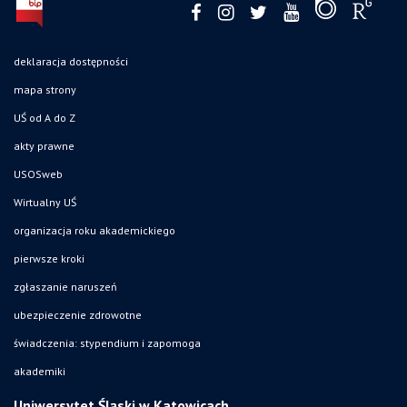
deklaracja dostępności
mapa strony
UŚ od A do Z
akty prawne
USOSweb
Wirtualny UŚ
organizacja roku akademickiego
pierwsze kroki
zgłaszanie naruszeń
ubezpieczenie zdrowotne
świadczenia: stypendium i zapomoga
akademiki
Uniwersytet Śląski w Katowicach