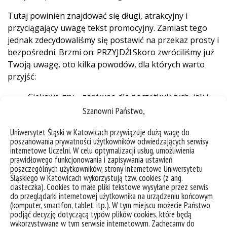
Tutaj powinien znajdować się długi, atrakcyjny i
przyciągający uwagę tekst promocyjny. Zamiast tego
jednak zdecydowaliśmy się postawić na przekaz prosty i
bezpośredni. Brzmi on:
PRZYJDŹ!
Skoro zwróciliśmy już
Twoją uwagę, oto kilka powodów, dla których warto
przyjść:
Ciekawe gry – zarówno dla początkujących, jak i
zaawansowanych. Możecie też, oczywiście,
Szanowni Państwo,
przynieść własne gry, jeżeli macie ochotę dzielić
Uniwersytet Śląski w Katowicach przywiązuje dużą wagę do
się miłością do ulubionych tytułów.
poszanowania prywatności użytkowników odwiedzających serwisy
Dobra atmosfera – bo tylko od stolika zależy, czy
internetowe Uczelni. W celu optymalizacji usług, umożliwienia
akurat relaksujesz się z kosmicznymi kotami, czy
prawidłowego funkcjonowania i zapisywania ustawień
poszczególnych użytkowników, strony internetowe Uniwersytetu
skupisz wszystkie szare komórki na zniszczeniu
Śląskiego w Katowicach wykorzystują tzw. cookies (z ang.
konkurencji.
ciasteczka). Cookies to małe pliki tekstowe wysyłane przez serwis
Ciekawi ludzie.
do przeglądarki internetowej użytkownika na urządzeniu końcowym
(komputer, smartfon, tablet, itp.). W tym miejscu możecie Państwo
Długa impreza – osiem godzin to dość, żeby
podjąć decyzję dotyczącą typów plików cookies, które będą
sprawdzić kilka krótszych gier albo przysiąść nad
wykorzystywane w tym serwisie internetowym. Zachęcamy do