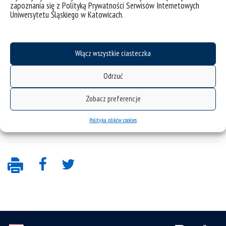
czymś naprawdę skomplikowanym.
zapoznania się z Polityką Prywatności Serwisów Internetowych
Uniwersytetu Śląskiego w Katowicach.
Dobre miejsce – dojazd do Mediateki jest
naprawdę łatwy, a nasze położenie w centrum
miasta sprawia, że w zasadzie wszędzie macie
blisko.
Włącz wszystkie ciasteczka
Wstęp wolny – chętnie powitamy wszystkich
zainteresowanych.
Odrzuć
Pamiętajcie więc, żeby zaznaczyć sobie Planszowisko w
Zobacz preferencje
kalendarzach!
Impreza przeznaczona jest wyłącznie dla
osób dorosłych.
Polityka plików cookies