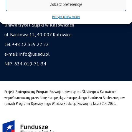
Zobacz preferencje
świadczenia: stypendium i zapomoga
akademiki
Polityka plików cookies
Uniwersytet Śląski w Katowicach
ul. Bankowa 12, 40-007 Katowice
tel. +48 32 359 22 22
e-mail:
info@us.edu.pl
NIP: 634-019-71-34
Projekt Zintegrowany Program Rozwoju Uniwersytetu Śląskiego w Katowicach
współfinansowany przez Unię Europejską z Europejskiego Funduszu Społecznego w
ramach Programu Operacyjnego Wiedza Edukacja Rozwój na lata 2014˗2020.