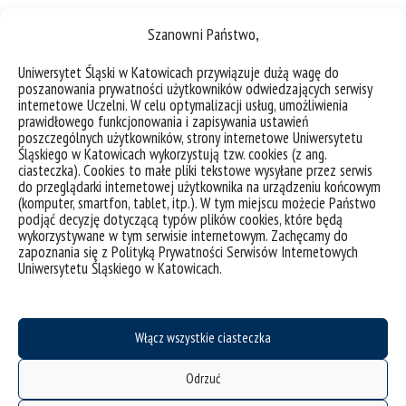
Szanowni Państwo,
Uniwersytet Śląski w Katowicach przywiązuje dużą wagę do
poszanowania prywatności użytkowników odwiedzających serwisy
internetowe Uczelni. W celu optymalizacji usług, umożliwienia
prawidłowego funkcjonowania i zapisywania ustawień
poszczególnych użytkowników, strony internetowe Uniwersytetu
deklaracja dostępności
Śląskiego w Katowicach wykorzystują tzw. cookies (z ang.
ciasteczka). Cookies to małe pliki tekstowe wysyłane przez serwis
mapa strony
do przeglądarki internetowej użytkownika na urządzeniu końcowym
UŚ od A do Z
(komputer, smartfon, tablet, itp.). W tym miejscu możecie Państwo
podjąć decyzję dotyczącą typów plików cookies, które będą
akty prawne
wykorzystywane w tym serwisie internetowym. Zachęcamy do
zapoznania się z Polityką Prywatności Serwisów Internetowych
USOSweb
Uniwersytetu Śląskiego w Katowicach.
Wirtualny UŚ
organizacja roku akademickiego
Włącz wszystkie ciasteczka
pierwsze kroki
zgłaszanie naruszeń
Odrzuć
ubezpieczenie zdrowotne