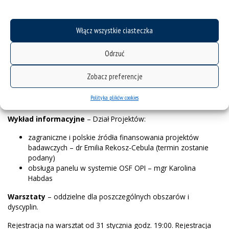
Zajęcia przygotowujące do złożenia wniosku o finansowanie
projektu badawczego. Zaliczeniem zajęć jest złożenie wniosku –
Włącz wszystkie ciasteczka
do końca drugiego roku kształcenia.
Zajęcia złożone z trzech elementów:
Odrzuć
Wykłady informacyjne – Dział Projektów
Zobacz preferencje
Warsztaty ze specjalistami wspierającymi przygotowanie
wniosku
Polityka plików cookies
Konsultacje
Wykład informacyjne
– Dział Projektów:
zagraniczne i polskie źródła finansowania projektów
badawczych – dr Emilia Rekosz-Cebula (termin zostanie
podany)
obsługa panelu w systemie OSF OPI – mgr Karolina
Habdas
Warsztaty
– oddzielne dla poszczególnych obszarów i
dyscyplin.
Rejestracja na warsztat od 31 stycznia godz. 19:00. Rejestracja