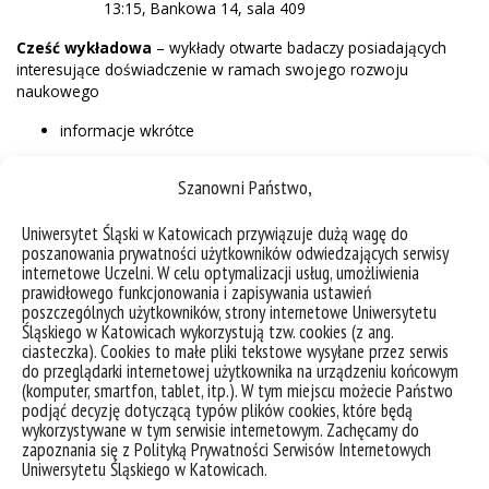
13:15, Bankowa 14, sala 409
Cześć wykładowa
– wykłady otwarte badaczy posiadających
interesujące doświadczenie w ramach swojego rozwoju
naukowego
informacje wkrótce
Szanowni Państwo,
Uniwersytet Śląski w Katowicach przywiązuje dużą wagę do
poszanowania prywatności użytkowników odwiedzających serwisy
internetowe Uczelni. W celu optymalizacji usług, umożliwienia
prawidłowego funkcjonowania i zapisywania ustawień
poszczególnych użytkowników, strony internetowe Uniwersytetu
Śląskiego w Katowicach wykorzystują tzw. cookies (z ang.
ciasteczka). Cookies to małe pliki tekstowe wysyłane przez serwis
do przeglądarki internetowej użytkownika na urządzeniu końcowym
Przygotowanie i realizacja projektu
(komputer, smartfon, tablet, itp.). W tym miejscu możecie Państwo
badawczego
podjąć decyzję dotyczącą typów plików cookies, które będą
wykorzystywane w tym serwisie internetowym. Zachęcamy do
zapoznania się z Polityką Prywatności Serwisów Internetowych
Uniwersytetu Śląskiego w Katowicach.
36 godzin, 5 ECTS