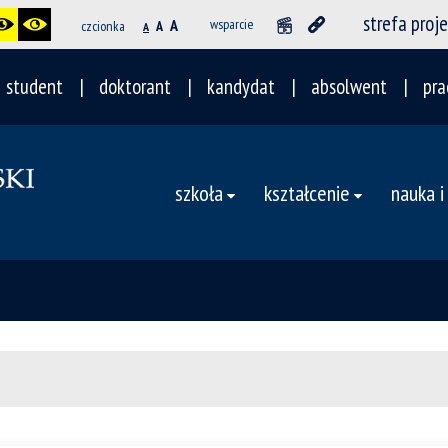
strefa proj
A
wsparcie
czcionka
A
A
student
doktorant
kandydat
absolwent
pra
szkoła
kształcenie
nauka i