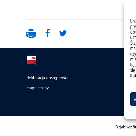
Un
pry
opt
ust
Ślą
mał
uży
mie
bę
się
Ka
deklaracja dostępności
mapa strony
W
Projekt wspó