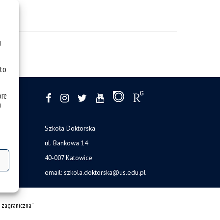
u
 to
óre
a
Szkoła Doktorska
ul. Bankowa 14
40-007 Katowice
email:
szkola.doktorska@us.edu.pl
 zagraniczna”