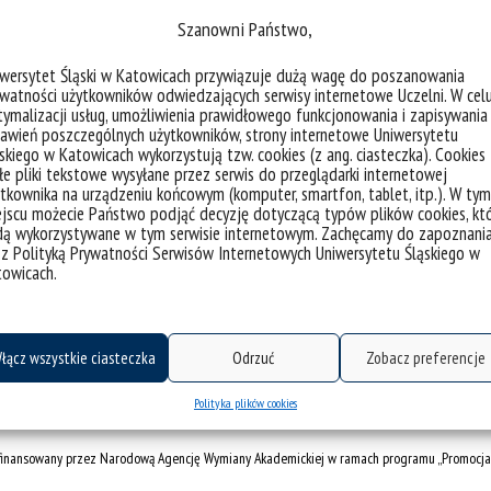
Szanowni Państwo,
iwersytet Śląski w Katowicach przywiązuje dużą wagę do poszanowania
watności użytkowników odwiedzających serwisy internetowe Uczelni. W cel
ymalizacji usług, umożliwienia prawidłowego funkcjonowania i zapisywania
awień poszczególnych użytkowników, strony internetowe Uniwersytetu
skiego w Katowicach wykorzystują tzw. cookies (z ang. ciasteczka). Cookies
e pliki tekstowe wysyłane przez serwis do przeglądarki internetowej
tkownika na urządzeniu końcowym (komputer, smartfon, tablet, itp.). W tym
jscu możecie Państwo podjąć decyzję dotyczącą typów plików cookies, kt
dą wykorzystywane w tym serwisie internetowym. Zachęcamy do zapoznani
 z Polityką Prywatności Serwisów Internetowych Uniwersytetu Śląskiego w
towicach.
łącz wszystkie ciasteczka
Odrzuć
Zobacz preferencje
Polityka plików cookies
łfinansowany przez Narodową Agencję Wymiany Akademickiej w ramach programu „Promocja