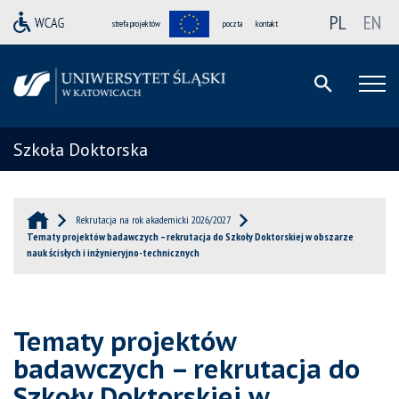
PL
EN
strefa projektów
poczta
kontakt
Szkoła Doktorska
Rekrutacja na rok akademicki 2026/2027
Tematy projektów badawczych – rekrutacja do Szkoły Doktorskiej w obszarze
nauk ścisłych i inżynieryjno-technicznych
Tematy projektów
badawczych – rekrutacja do
Szkoły Doktorskiej w