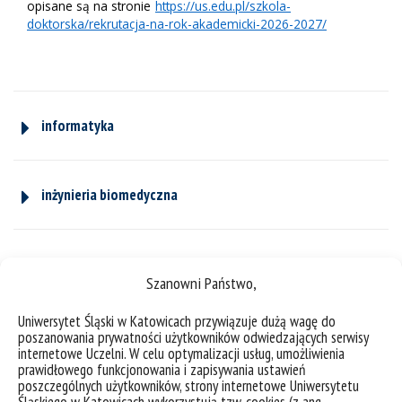
opisane są na stronie
https://us.edu.pl/szkola-
doktorska/rekrutacja-na-rok-akademicki-2026-2027/
informatyka
inżynieria biomedyczna
inżynieria materiałowa
Szanowni Państwo,
Uniwersytet Śląski w Katowicach przywiązuje dużą wagę do
matematyka
poszanowania prywatności użytkowników odwiedzających serwisy
internetowe Uczelni. W celu optymalizacji usług, umożliwienia
prawidłowego funkcjonowania i zapisywania ustawień
poszczególnych użytkowników, strony internetowe Uniwersytetu
Śląskiego w Katowicach wykorzystują tzw. cookies (z ang.