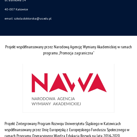
ul. Bankowa 14
40-007 Katowice
email:
szkola.doktorska@us.edu.pl
Projekt współfinansowany przez Narodową Agencję Wymiany Akademickiej w ramach
programu „Promocja zagraniczna”
Projekt Zintegrowany Program Rozwoju Uniwersytetu Śląskiego w Katowicach
współfinansowany przez Unię Europejską z Europejskiego Funduszu Społecznego w
ramach Programu Operacyjnego Wiedza Edukacja Rozwój na lata 2014˗2020.