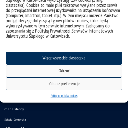
nauki chemiczne
ciasteczka). Cookies to małe pliki tekstowe wysyłane przez serwis
do przeglądarki internetowej użytkownika na urządzeniu końcowym
(komputer, smartfon, tablet, itp.). W tym miejscu możecie Państwo
podjąć decyzję dotyczącą typów plików cookies, które będą
nauki fizyczne
wykorzystywane w tym serwisie internetowym. Zachęcamy do
zapoznania się z Polityką Prywatności Serwisów Internetowych
Uniwersytetu Śląskiego w Katowicach.
Włącz wszystkie ciasteczka
Odrzuć
Zobacz preferencje
Polityka plików cookies
deklaracja dostępności
mapa strony
Szkoła Doktorska