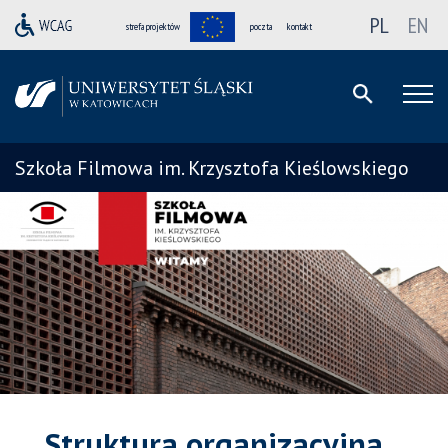
PL
EN
strefa projektów
poczta
kontakt
Szkoła Filmowa im. Krzysztofa Kieślowskiego
Struktura organizacyjna