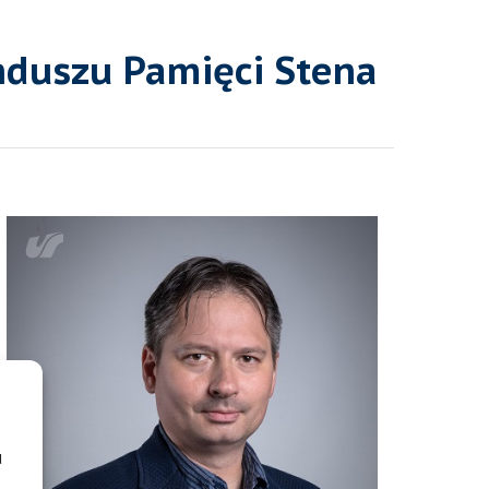
nduszu Pamięci Stena
u