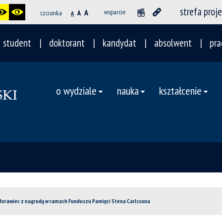
strefa proj
A
wsparcie
czcionka
A
A
student
doktorant
kandydat
absolwent
pra
o wydziale
nauka
kształcenie
Morawiec z nagrodą w ramach Funduszu Pamięci Stena Carlssona