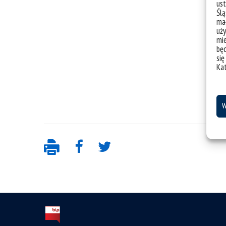
ust
Ślą
mał
uży
mie
bę
się
Ka
W