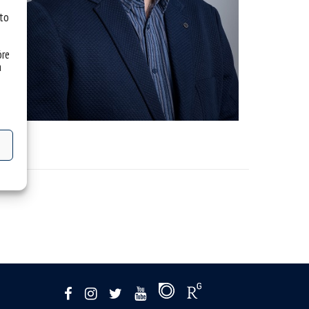
 to
óre
a