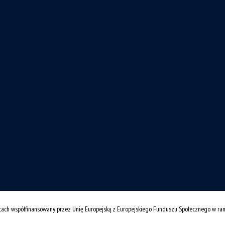
cach współfinansowany przez Unię Europejską z Europejskiego Funduszu Społecznego w r