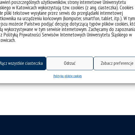
awień poszczególnych użytkowników, strony internetowe Uniwersytetu
skiego w Katowicach wykorzystują tzw. cookies (z ang. ciasteczka). Cookies
e pliki tekstowe wysyłane przez serwis do przeglądarki internetowej
tkownika na urządzeniu końcowym (komputer, smartfon, tablet, itp.). W tym
jscu możecie Państwo podjąć decyzję dotyczącą typów plików cookies, kt
dą wykorzystywane w tym serwisie internetowym. Zachęcamy do zapoznani
 z Polityką Prywatności Serwisów Internetowych Uniwersytetu Śląskiego w
towicach.
łącz wszystkie ciasteczka
Odrzuć
Zobacz preferencje
Polityka plików cookies