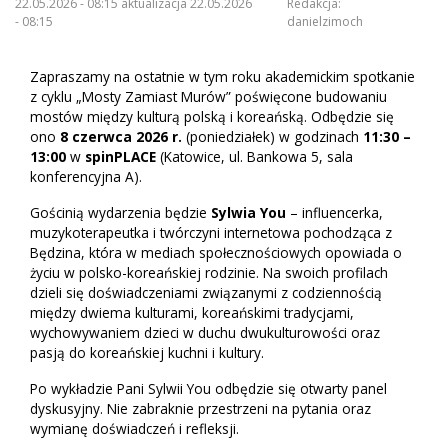
22.05.2026 - 08:15 aktualizacja 22.05.2026
Redakcja:
- 08:15
danielzimoch
Zapraszamy na ostatnie w tym roku akademickim spotkanie
z cyklu „Mosty Zamiast Murów” poświęcone budowaniu
mostów między kulturą polską i koreańską. Odbędzie się
ono
8 czerwca 2026 r.
(poniedziałek) w godzinach
11:30 –
13:00
w
spinPLACE
(Katowice, ul. Bankowa 5, sala
konferencyjna A).
Gościnią wydarzenia będzie
Sylwia You
– influencerka,
muzykoterapeutka i twórczyni internetowa pochodząca z
Będzina, która w mediach społecznościowych opowiada o
życiu w polsko-koreańskiej rodzinie. Na swoich profilach
dzieli się doświadczeniami związanymi z codziennością
między dwiema kulturami, koreańskimi tradycjami,
wychowywaniem dzieci w duchu dwukulturowości oraz
pasją do koreańskiej kuchni i kultury.
Po wykładzie Pani Sylwii You odbędzie się otwarty panel
dyskusyjny. Nie zabraknie przestrzeni na pytania oraz
wymianę doświadczeń i refleksji.