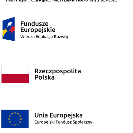
ramach Programu Operacyjnego Wiedza Edukacja Rozwój na lata 2014˗2020.