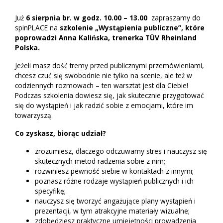
Już
6 sierpnia br. w godz. 10.00 – 13.00
zapraszamy do
spinPLACE na
szkolenie „Wystąpienia publiczne”, które
poprowadzi
Anna Kalińska, trenerka TÜV Rheinland
Polska.
Jeżeli masz dość tremy przed publicznymi przemówieniami,
chcesz czuć się swobodnie nie tylko na scenie, ale też w
codziennych rozmowach – ten warsztat jest dla Ciebie!
Podczas szkolenia dowiesz się, jak skutecznie przygotować
się do wystąpień i jak radzić sobie z emocjami, które im
towarzyszą.
Co zyskasz, biorąc udział?
zrozumiesz, dlaczego odczuwamy stres i nauczysz się
skutecznych metod radzenia sobie z nim;
rozwiniesz pewność siebie w kontaktach z innymi;
poznasz różne rodzaje wystąpień publicznych i ich
specyfikę;
nauczysz się tworzyć angażujące plany wystąpień i
prezentacji, w tym atrakcyjne materiały wizualne;
zdobędziesz praktyczne umiejętności prowadzenia