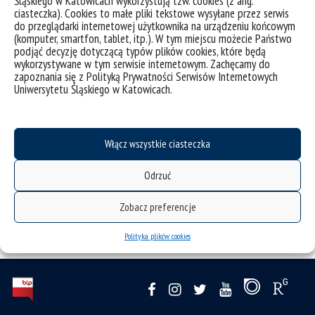
Śląskiego w Katowicach wykorzystują tzw. cookies (z ang.
orzecznictwie Europejskiego Trybunału Praw Człowieka.
ciasteczka). Cookies to małe pliki tekstowe wysyłane przez serwis
Współpracuje z Otwartą Siecią Akademicką (OCEAN) Rady
do przeglądarki internetowej użytkownika na urządzeniu końcowym
(komputer, smartfon, tablet, itp.). W tym miejscu możecie Państwo
Europy, jest członkiem Stowarzyszenia Prawa
podjąć decyzję dotyczącą typów plików cookies, które będą
Międzynarodowego oraz Grupy Badawczej ds. Cmentarzy w
wykorzystywane w tym serwisie internetowym. Zachęcamy do
Uniwersytecie w York.
zapoznania się z Polityką Prywatności Serwisów Internetowych
Uniwersytetu Śląskiego w Katowicach.
Wydarzenie odbędzie się w
formule online
poprzez
platformę
MS Teams
.
Włącz wszystkie ciasteczka
Odrzuć
Zobacz preferencje
Polityka plików cookies