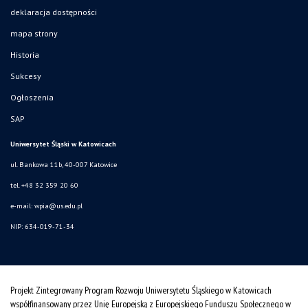
deklaracja dostępności
mapa strony
Historia
Sukcesy
Ogłoszenia
SAP
Uniwersytet Śląski w Katowicach
ul. Bankowa 11b, 40-007 Katowice
tel. +48 32 359 20 60
e-mail:
wpia@us.edu.pl
NIP: 634-019-71-34
Projekt Zintegrowany Program Rozwoju Uniwersytetu Śląskiego w Katowicach
współfinansowany przez Unię Europejską z Europejskiego Funduszu Społecznego w