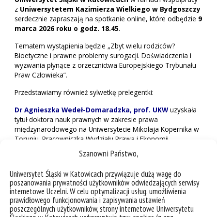
z
Uniwersytetem Kazimierza Wielkiego w Bydgoszczy
serdecznie zapraszają na spotkanie online, które odbędzie
9
marca 2026 roku o godz. 18.45
.
Tematem wystąpienia będzie „Zbyt wielu rodziców?
Bioetyczne i prawne problemy surogacji. Doświadczenia i
wyzwania płynące z orzecznictwa Europejskiego Trybunału
Praw Człowieka”.
Przedstawiamy również sylwetkę prelegentki:
Dr Agnieszka Wedeł-Domaradzka, prof. UKW
uzyskała
tytuł doktora nauk prawnych w zakresie prawa
międzynarodowego na Uniwersytecie Mikołaja Kopernika w
Toruniu. Pracowniczka Wydziału Prawa i Ekonomii
Uniwersytetu Kazimierza Wielkiego. Jej badania koncentrują
Szanowni Państwo,
się na prawach człowieka, w szczególności prawach dziecka,
prawie do życia (w tym w kontekście śmierci), życiu
Uniwersytet Śląski w Katowicach przywiązuje dużą wagę do
prywatnym i rodzinnym oraz prawach grup wrażliwych.
poszanowania prywatności użytkowników odwiedzających serwisy
internetowe Uczelni. W celu optymalizacji usług, umożliwienia
Jest autorką ponad 90 publikacji z zakresu prawa
prawidłowego funkcjonowania i zapisywania ustawień
międzynarodowego, w tym szczególnie praw człowieka.
poszczególnych użytkowników, strony internetowe Uniwersytetu
Obecnie zajmuje się koncepcją „best interests of the child” w