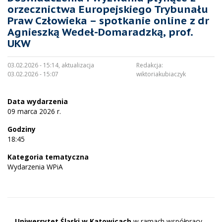
orzecznictwa Europejskiego Trybunału
Praw Człowieka – spotkanie online z dr
Agnieszką Wedeł-Domaradzką, prof.
UKW
03.02.2026 - 15:14, aktualizacja
Redakcja:
03.02.2026 - 15:07
wiktoriakubiaczyk
Data wydarzenia
09 marca 2026 r.
Godziny
18:45
Kategoria tematyczna
Wydarzenia WPiA
Uniwersytet Śląski w Katowicach
w ramach współpracy