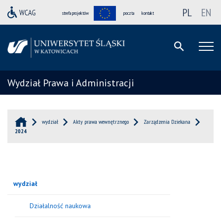
PL
EN
strefa projektów
poczta
kontakt
Wydział Prawa i Administracji
wydział
Akty prawa wewnętrznego
Zarządzenia Dziekana
2024
wydział
Działalność naukowa