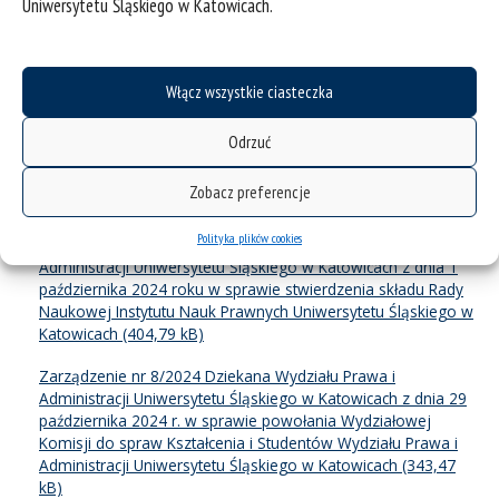
Uniwersytetu Śląskiego w Katowicach.
kierunku Administracja Wydziału Prawa i Administracji
Uniwersytetu Śląskiego w Katowicach
Zarządzenie nr 6/2024 Dziekana Wydziału Prawa i
Administracji Uniwersytetu Śląskiego w Katowicach z dnia 16
Włącz wszystkie ciasteczka
września 2024 roku w sprawie powołania Rady Dydaktycznej
kierunków: Przedsiębiorczość, Prawo w biznesie, International
Odrzuć
Business Law and Arbitration, Administrowanie środowiskiem
Wydziału Prawa i Administracji Uniwersytetu Śląskiego w
Zobacz preferencje
Katowicach
Polityka plików cookies
Zarządzenie nr 7/2024 Dziekana Wydziału Prawa i
Administracji Uniwersytetu Śląskiego w Katowicach z dnia 1
października 2024 roku w sprawie stwierdzenia składu Rady
Naukowej Instytutu Nauk Prawnych Uniwersytetu Śląskiego w
Katowicach
Zarządzenie nr 8/2024 Dziekana Wydziału Prawa i
Administracji Uniwersytetu Śląskiego w Katowicach z dnia 29
października 2024 r. w sprawie powołania Wydziałowej
Komisji do spraw Kształcenia i Studentów Wydziału Prawa i
Administracji Uniwersytetu Śląskiego w Katowicach