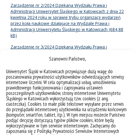
Zarządzenie nr 2/2024 Dziekana Wydziału Prawa i
Administracji Uniwersytet Śląskiego w Katowicach z dnia 22
kwietnia 2024 roku w sprawie trybu organizacji wydarzeń
przez koła naukowe działające na Wydziale Prawa i
Administracji Uniwersytetu Śląskiego w Katowicach
Zarządzenie nr 3/2024 Dziekana Wydziału Prawa i
Administracji w Katowicach z dnia 16 września 2024 roku w
Szanowni Państwo,
sprawie powołania Wydziałowej Komisji do spraw Kształcenia
i Studentów Wydziału Prawa i Administracji Uniwersytetu
Uniwersytet Śląski w Katowicach przywiązuje dużą wagę do
Śląskiego w Katowicach
poszanowania prywatności użytkowników odwiedzających serwisy
internetowe Uczelni. W celu optymalizacji usług, umożliwienia
Zarządzenie nr 4/2024 Dziekana Wydziału Prawa i
prawidłowego funkcjonowania i zapisywania ustawień
Administracji Uniwersytetu Śląskiego w Katowicach z dnia 16
poszczególnych użytkowników, strony internetowe Uniwersytetu
września 2024 roku w sprawie powołania Rady Dydaktycznej
Śląskiego w Katowicach wykorzystują tzw. cookies (z ang.
kierunku Prawo na Wydziale Prawa i Administracji
ciasteczka). Cookies to małe pliki tekstowe wysyłane przez serwis
Uniwersytetu Śląskiego w Katowicach
do przeglądarki internetowej użytkownika na urządzeniu końcowym
(komputer, smartfon, tablet, itp.). W tym miejscu możecie Państwo
Zarządzenie nr 5/2024 Dziekana Wydziału Prawa i
podjąć decyzję dotyczącą typów plików cookies, które będą
Administracji Uniwersytetu Śląskiego w Katowicach z dnia 16
wykorzystywane w tym serwisie internetowym. Zachęcamy do
września 2024 roku w sprawie powołania Rady Dydaktycznej
zapoznania się z Polityką Prywatności Serwisów Internetowych