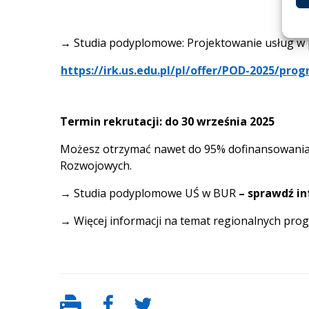
→
Studia podyplomowe: Projektowanie usług w 
https://irk.us.edu.pl/pl/offer/POD-2025/p
Termin rekrutacji: do 30 września 2025
Możesz otrzymać nawet do 95% dofinansowania.
Rozwojowych.
→
Studia podyplomowe UŚ w BUR
–
sprawdź in
→
Więcej informacji na temat regionalnych pro