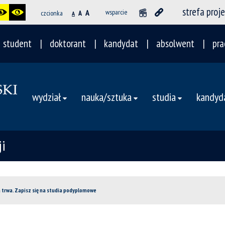
strefa proj
A
wsparcie
czcionka
A
A
student
doktorant
kandydat
absolwent
pra
wydział
nauka/sztuka
studia
kandyd
i
 trwa. Zapisz się na studia podyplomowe