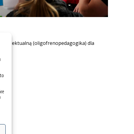
ą intelektualną (oligofrenopedagogika) dla
u
 to
óre
a