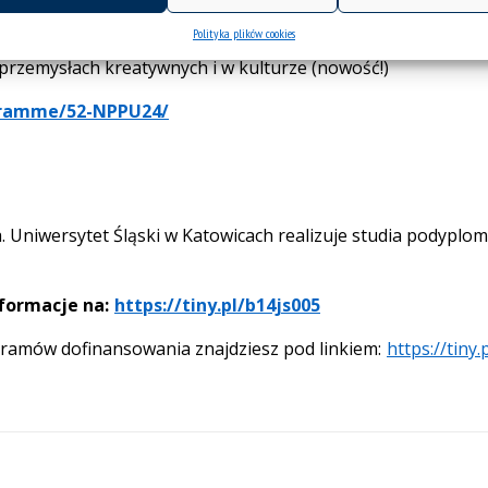
Polityka plików cookies
przemysłach kreatywnych i w kulturze (nowość!)
rogramme/52-NPPU24/
 Uniwersytet Śląski w Katowicach realizuje studia podypl
formacje na:
https://tiny.pl/b14js005
gramów dofinansowania znajdziesz pod linkiem:
https://tiny