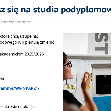
sz się na studia podyplomo
:
Krzysztof Kasprzyński
które chcą uzupełnić
wodowego lub planują zmienić
u akademickim 2025/2026
pia
rogramme/W6-NPAR21/
zakresie edukacji i