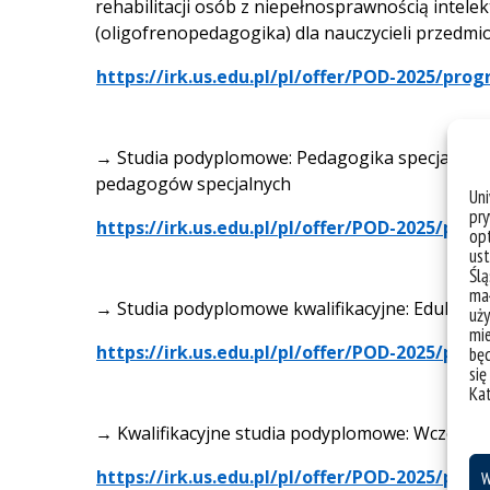
rehabilitacji osób z niepełnosprawnością intele
(oligofrenopedagogika) dla nauczycieli przedmi
https://irk.us.edu.pl/pl/offer/POD-2025/p
→
Studia podyplomowe: Pedagogika specjalna w z
pedagogów specjalnych
Un
pry
https://irk.us.edu.pl/pl/offer/POD-2025/p
opt
ust
Ślą
mał
→
Studia podyplomowe kwalifikacyjne: Edukacja
uży
mie
https://irk.us.edu.pl/pl/offer/POD-2025/p
bę
się
Ka
→
Kwalifikacyjne studia podyplomowe: Wczesne
https://irk.us.edu.pl/pl/offer/POD-2025/p
W