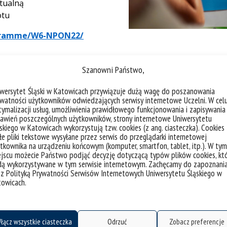
ktualną
otu
rogramme/W6-NPON22/
Szanowni Państwo,
akresie edukacji i rehabilitacji osób z niepełnosprawności
iwersytet Śląski w Katowicach przywiązuje dużą wagę do poszanowania
watności użytkowników odwiedzających serwisy internetowe Uczelni. W cel
rogramme/W6-NPOP22/
ymalizacji usług, umożliwienia prawidłowego funkcjonowania i zapisywania
awień poszczególnych użytkowników, strony internetowe Uniwersytetu
skiego w Katowicach wykorzystują tzw. cookies (z ang. ciasteczka). Cookies
e pliki tekstowe wysyłane przez serwis do przeglądarki internetowej
 i rehabilitacja osób z zaburzeniami ze spektrum autyzmu
tkownika na urządzeniu końcowym (komputer, smartfon, tablet, itp.). W tym
jscu możecie Państwo podjąć decyzję dotyczącą typów plików cookies, kt
rogramme/W6-NPEO22/
dą wykorzystywane w tym serwisie internetowym. Zachęcamy do zapoznani
 z Polityką Prywatności Serwisów Internetowych Uniwersytetu Śląskiego w
towicach.
 wspomaganie rozwoju dziecka i wsparcia rodziny
rogramme/52-NPWW25/
łącz wszystkie ciasteczka
Odrzuć
Zobacz preferencje