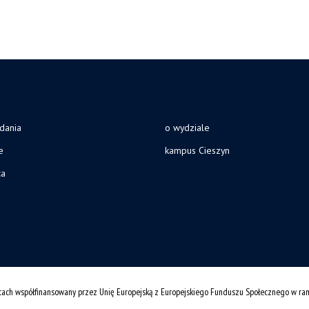
adania
o wydziale
e
kampus Cieszyn
ca
cach współfinansowany przez Unię Europejską z Europejskiego Funduszu Społecznego w r