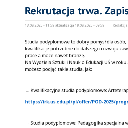
Rekrutacja trwa. Zapi
13.08.2025 - 11:59 aktualizacja 19.08.2025 - 09:59
Redakcja
Studia podyplomowe to dobry pomysł dla osób, 
kwalifikacje potrzebne do dalszego rozwoju za
pracę a może nawet branżę.
Na Wydziela Sztuki i Nauk o Edukacji UŚ w rok
możesz podjąć takie studia, jak:
→
Kwalifikacyjne studia podyplomowe: Artetera
https://irk.us.edu.pl/pl/offer/POD-2025/p
→
Studia podyplomowe: Pedagogika specjalna w 