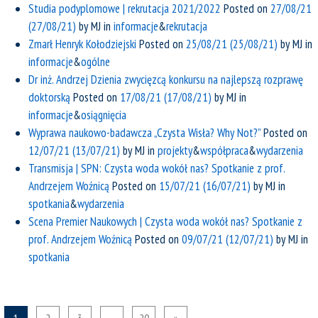
Studia podyplomowe | rekrutacja 2021/2022
Posted on
27/08/21
(27/08/21)
by
MJ
in
informacje
&
rekrutacja
Zmarł Henryk Kołodziejski
Posted on
25/08/21
(25/08/21)
by
MJ
in
informacje
&
ogólne
Dr inż. Andrzej Dzienia zwycięzcą konkursu na najlepszą rozprawę
doktorską
Posted on
17/08/21
(17/08/21)
by
MJ
in
informacje
&
osiągnięcia
Wyprawa naukowo-badawcza „Czysta Wisła? Why Not?”
Posted on
12/07/21
(13/07/21)
by
MJ
in
projekty
&
współpraca
&
wydarzenia
Transmisja | SPN: Czysta woda wokół nas? Spotkanie z prof.
Andrzejem Woźnicą
Posted on
15/07/21
(16/07/21)
by
MJ
in
spotkania
&
wydarzenia
Scena Premier Naukowych | Czysta woda wokół nas? Spotkanie z
prof. Andrzejem Woźnicą
Posted on
09/07/21
(12/07/21)
by
MJ
in
spotkania