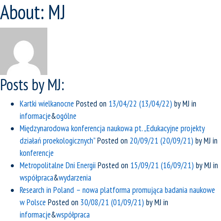
About: MJ
Posts by MJ:
Kartki wielkanocne
Posted on
13/04/22
(13/04/22)
by
MJ
in
informacje
&
ogólne
Międzynarodowa konferencja naukowa pt. „Edukacyjne projekty
działań proekologicznych”
Posted on
20/09/21
(20/09/21)
by
MJ
in
konferencje
Metropolitalne Dni Energii
Posted on
15/09/21
(16/09/21)
by
MJ
in
współpraca
&
wydarzenia
Research in Poland – nowa platforma promująca badania naukowe
w Polsce
Posted on
30/08/21
(01/09/21)
by
MJ
in
informacje
&
współpraca