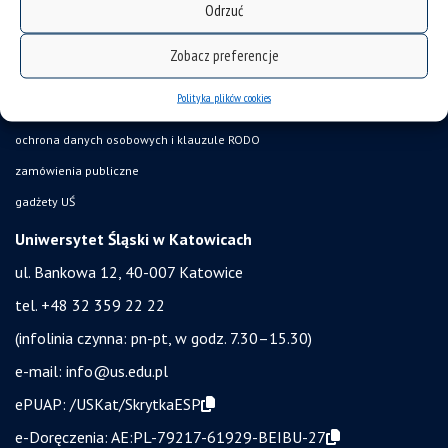
Odrzuć
Wirtualny UŚ
akty prawne UŚ
Zobacz preferencje
bezpieczeństwo w uczelni
Polityka plików cookies
obronność i bezpieczeństwo
ochrona danych osobowych i klauzule RODO
zamówienia publiczne
gadżety UŚ
Uniwersytet Śląski w Katowicach
ul. Bankowa 12, 40-007 Katowice
tel. +48 32 359 22 22
(infolinia czynna: pn-pt, w godz. 7.30–15.30)
e-mail:
info@us.edu.pl
ePUAP:
/USKat/SkrytkaESP
e-Doręczenia:
AE:PL-79217-61929-BEIBU-27