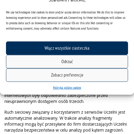
Analytics
,
HotJar,
UXTweak
.
We use technologies like cookies to store and/or access device information. We do this to improve
Na stronach Uniwersytetu Śląskiego w Katowicach
browsing experience and to show personalized ads. Consenting to these technologies will allow us
wykorzystywane są wtyczki do serwisów
to process data such as browsing behavior or unique IDs on this site. Not consenting or
społecznościowych, w szczególności Facebook, Twitter,
withdrawing consent, may adversely affect certain features and functions.
Instagram, Youtube, Issuu, LinkedIn.
Ponadto, na stronach internetowych Uczelni zamieszczane są
Włącz wszystkie ciasteczka
odnośniki do stron internetowych podmiotów zewnętrznych.
Uniwersytet Śląski w Katowicach nie odpowiada za politykę
prywatności podmiotów zewnętrznych. Użytkownicy powinni
Odrzuć
zapoznać się ze szczegółowymi zasadami ochrony prywatności
tych podmiotów.
Zobacz preferencje
Uniwersytet Śląski w Katowicach dokłada starań technicznych i
Polityka plików cookies
organizacyjnych, aby dane przetwarzane w serwisach
internetowych były odpowiednio zabezpieczone przed
nieuprawnionym dostępem osób trzecich.
Ruch sieciowy związany z korzystaniem z serwisów Uczelni jest
automatycznie analizowany. W trakcie analizy fragmenty
informacji mogą być przesyłane do firm dostarczających Uczelni
narzędzia bezpieczeństwa w celu analizy pod kątem zagrożeń.