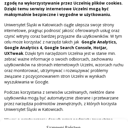
zgodę na wykorzystywanie przez Uczelnię plików cookies.
Dzięki temu serwisy internetowe Uczelni mogą być
maksymalnie bezpieczne i wygodne w użytkowaniu.
Uniwersytet Śląski w Katowicach ciągle ulepsza swoje strony
internetowe, pragnąc podnosić jakość oferowanych usług oraz
czynić witryny coraz bardziej przyjazne dla użytkowników. W tym
celu może korzystać z narzędzi takich jak
Google Analytics,
Google Analytics 4, Google Search Console, HotJar,
UXTweak
. Dzięki tym narzędziom Uczelnia jest w stanie min.
zebrać ważne informacje o swoich odbiorcach, zachowaniu
użytkowników na stronach internetowych Uczelni, wzorcach ruchu
oraz monitorować, utrzymywać i rozwiązywać problemy
związane z pozycjonowaniem stron Uczelni w wynikach
wyszukiwania w Google.
Podczas korzystania z serwisów uczelnianych, niektóre dane
użytkownika mogą być automatycznie zbierane i przetwarzane
przez narzędzia podmiotów zewnętrznych, z których korzysta
Uniwersytet Śląski w Katowicach.
Więcej o przetwarzaniu danych przez podmioty zewnętrzne
można przeczytać w politykach prywatności
Google
,
Google
Szanowni Państwo,