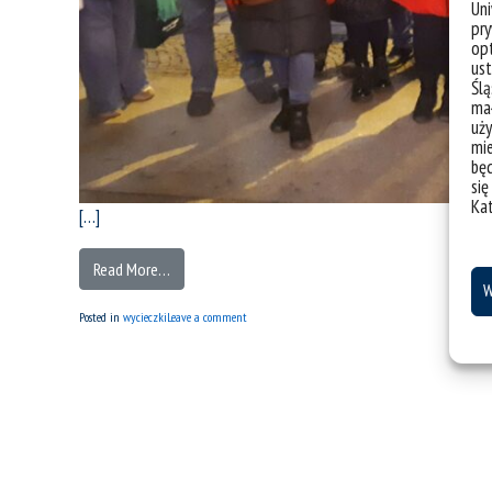
Un
pry
opt
ust
Ślą
mał
uży
mie
bę
się
Ka
[…]
Read More…
W
Posted in
wycieczki
Leave a comment