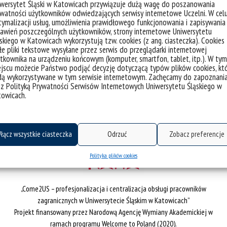
iwersytet Śląski w Katowicach przywiązuje dużą wagę do poszanowania
watności użytkowników odwiedzających serwisy internetowe Uczelni. W cel
ymalizacji usług, umożliwienia prawidłowego funkcjonowania i zapisywania
awień poszczególnych użytkowników, strony internetowe Uniwersytetu
skiego w Katowicach wykorzystują tzw. cookies (z ang. ciasteczka). Cookies
e pliki tekstowe wysyłane przez serwis do przeglądarki internetowej
tkownika na urządzeniu końcowym (komputer, smartfon, tablet, itp.). W tym
jscu możecie Państwo podjąć decyzję dotyczącą typów plików cookies, kt
dą wykorzystywane w tym serwisie internetowym. Zachęcamy do zapoznani
 z Polityką Prywatności Serwisów Internetowych Uniwersytetu Śląskiego w
towicach.
łącz wszystkie ciasteczka
Odrzuć
Zobacz preferencje
Polityka plików cookies
„Come2US – profesjonalizacja i centralizacja obsługi pracowników
zagranicznych w Uniwersytecie Śląskim w Katowicach”
Projekt finansowany przez Narodową Agencję Wymiany Akademickiej w
ramach programu Welcome to Poland (2020).