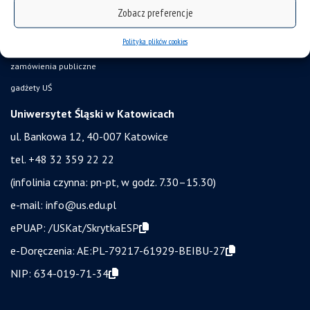
bezpieczeństwo w uczelni
Zobacz preferencje
obronność i bezpieczeństwo
Polityka plików cookies
ochrona danych osobowych i klauzule RODO
zamówienia publiczne
gadżety UŚ
Uniwersytet Śląski w Katowicach
ul. Bankowa 12, 40-007 Katowice
tel. +48 32 359 22 22
(infolinia czynna: pn-pt, w godz. 7.30–15.30)
e-mail:
info@us.edu.pl
ePUAP:
/USKat/SkrytkaESP
e-Doręczenia:
AE:PL-79217-61929-BEIBU-27
NIP:
634-019-71-34