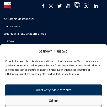
deklaracja dostępności
mapa strony
organizacja roku akademickiego
USOSweb
UŚ od A do Z
Szanowni Państwo,
ogłoszenia
We use technologies like cookies to store and/or access device information. We do this to improve
oferty pracy
browsing experience and to show personalized ads. Consenting to these technologies will allow us
to process data such as browsing behavior or unique IDs on this site. Not consenting or
jak pracujemy?
withdrawing consent, may adversely affect certain features and functions.
baza noclegowa
akademiki
Włącz wszystkie ciasteczka
Wirtualny UŚ
Odrzuć
akty prawne UŚ