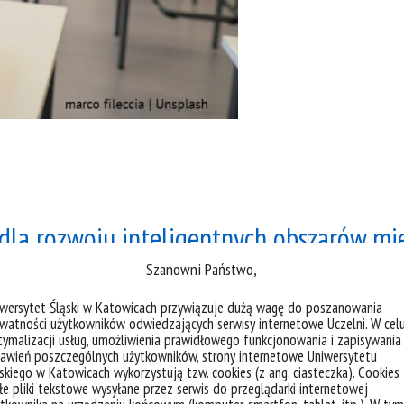
la rozwoju inteligentnych obszarów miej
Szanowni Państwo,
iwersytet Śląski w Katowicach przywiązuje dużą wagę do poszanowania
watności użytkowników odwiedzających serwisy internetowe Uczelni. W cel
ymalizacji usług, umożliwienia prawidłowego funkcjonowania i zapisywania
awień poszczególnych użytkowników, strony internetowe Uniwersytetu
skiego w Katowicach wykorzystują tzw. cookies (z ang. ciasteczka). Cookies
e pliki tekstowe wysyłane przez serwis do przeglądarki internetowej