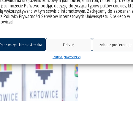
tkownika na urządzeniu końcowym (komputer, smartfon, tablet, itp.). W tym
jscu możecie Państwo podjąć decyzję dotyczącą typów plików cookies, kt
dą wykorzystywane w tym serwisie internetowym. Zachęcamy do zapoznani
 z Polityką Prywatności Serwisów Internetowych Uniwersytetu Śląskiego w
towicach.
łącz wszystkie ciasteczka
Odrzuć
Zobacz preferencje
Polityka plików cookies