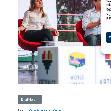
uży
mie
bę
się
Ka
W
[…]
Read More…
Posted in
informacja
,
open access
1 Comment