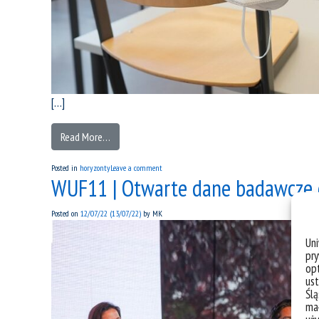
[…]
Read More…
Posted in
horyzonty
Leave a comment
WUF11 | Otwarte dane badawcze d
Posted on
12/07/22
(13/07/22)
by
MK
Un
pry
opt
ust
Ślą
mał