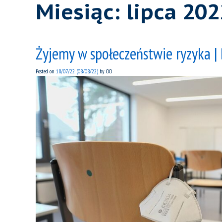
Miesiąc:
lipca 202
Żyjemy w społeczeństwie ryzyka | 
Posted on
18/07/22
(08/08/22)
by
OO