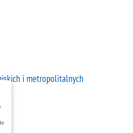
skich i metropolitalnych
u
 to