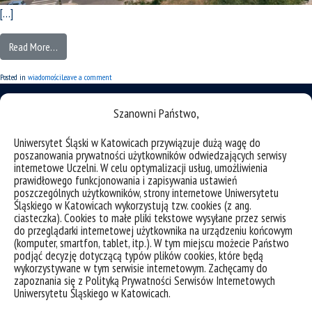
[…]
Read More…
Posted in
wiadomości
Leave a comment
Szanowni Państwo,
Uniwersytet Śląski w Katowicach przywiązuje dużą wagę do
deklaracja dostępności
poszanowania prywatności użytkowników odwiedzających serwisy
internetowe Uczelni. W celu optymalizacji usług, umożliwienia
mapa strony
prawidłowego funkcjonowania i zapisywania ustawień
poszczególnych użytkowników, strony internetowe Uniwersytetu
Instytut Nauk o Sztuce
Śląskiego w Katowicach wykorzystują tzw. cookies (z ang.
ciasteczka). Cookies to małe pliki tekstowe wysyłane przez serwis
do przeglądarki internetowej użytkownika na urządzeniu końcowym
Uniwersytetu Śląskiego w Katowicach
(komputer, smartfon, tablet, itp.). W tym miejscu możecie Państwo
podjąć decyzję dotyczącą typów plików cookies, które będą
ul. Bankowa 11
wykorzystywane w tym serwisie internetowym. Zachęcamy do
zapoznania się z Polityką Prywatności Serwisów Internetowych
Uniwersytetu Śląskiego w Katowicach.
40-007 Katowice