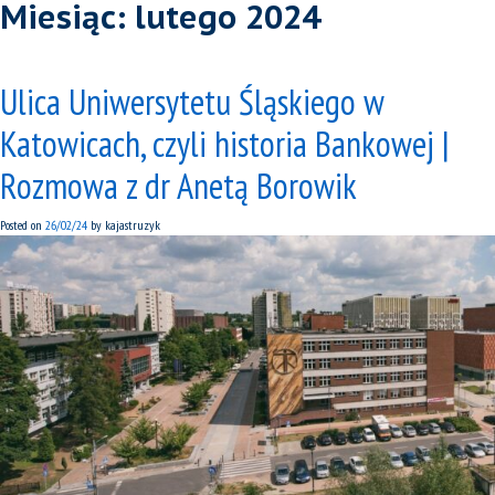
Miesiąc:
lutego 2024
Ulica Uniwersytetu Śląskiego w
Katowicach, czyli historia Bankowej |
Rozmowa z dr Anetą Borowik
Posted on
26/02/24
by
kajastruzyk