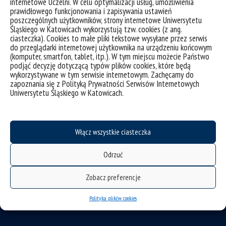
internetowe Uczelni. W celu optymalizacji usług, umożliwienia
prawidłowego funkcjonowania i zapisywania ustawień
poszczególnych użytkowników, strony internetowe Uniwersytetu
Śląskiego w Katowicach wykorzystują tzw. cookies (z ang.
ciasteczka). Cookies to małe pliki tekstowe wysyłane przez serwis
do przeglądarki internetowej użytkownika na urządzeniu końcowym
(komputer, smartfon, tablet, itp.). W tym miejscu możecie Państwo
podjąć decyzję dotyczącą typów plików cookies, które będą
wykorzystywane w tym serwisie internetowym. Zachęcamy do
zapoznania się z Polityką Prywatności Serwisów Internetowych
Uniwersytetu Śląskiego w Katowicach.
deklaracja dostępności
mapa strony
Włącz wszystkie ciasteczka
Instytut Nauk o Sztuce
Odrzuć
Uniwersytetu Śląskiego w Katowicach
Zobacz preferencje
ul. Bankowa 11
Polityka plików cookies
40-007 Katowice