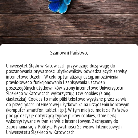
Szanowni Państwo,
[…]
Uniwersytet Śląski w Katowicach przywiązuje dużą wagę do
Read More…
poszanowania prywatności użytkowników odwiedzających serwisy
internetowe Uczelni. W celu optymalizacji usług, umożliwienia
prawidłowego funkcjonowania i zapisywania ustawień
Posted in
Bez kategorii
poszczególnych użytkowników, strony internetowe Uniwersytetu
Stypendiym Polsko-Amerykańskiej
Śląskiego w Katowicach wykorzystują tzw. cookies (z ang.
ciasteczka). Cookies to małe pliki tekstowe wysyłane przez serwis
Komisji Fulbrighta na wyjazd do USA
do przeglądarki internetowej użytkownika na urządzeniu końcowym
(komputer, smartfon, tablet, itp.). W tym miejscu możecie Państwo
podjąć decyzję dotyczącą typów plików cookies, które będą
Posted on
04/03/22
(04/03/22)
by
dianapasek
wykorzystywane w tym serwisie internetowym. Zachęcamy do
zapoznania się z Polityką Prywatności Serwisów Internetowych
Uniwersytetu Śląskiego w Katowicach.