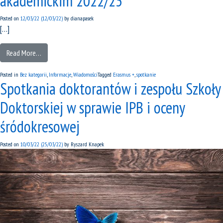
akademickim 2022/23
Posted on
12/03/22
(12/03/22)
by
dianapasek
[…]
Read More…
Posted in
Bez kategorii
,
Informacje
,
Wiadomości
Tagged
Erasmus +
,
spotkanie
Spotkania doktorantów i zespołu Szkoły
Doktorskiej w sprawie IPB i oceny
śródokresowej
Posted on
10/03/22
(25/03/22)
by
Ryszard Knapek