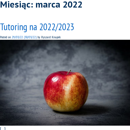
Miesiąc:
marca 2022
Tutoring na 2022/2023
Posted on
29/03/22
(30/03/22)
by
Ryszard Knapek
[…]