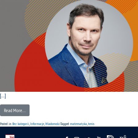
[…]
Read More…
Posted in
Bez kategorii
,
Informacje
,
Wiadomości
Tagged
matematyka
,
tenis