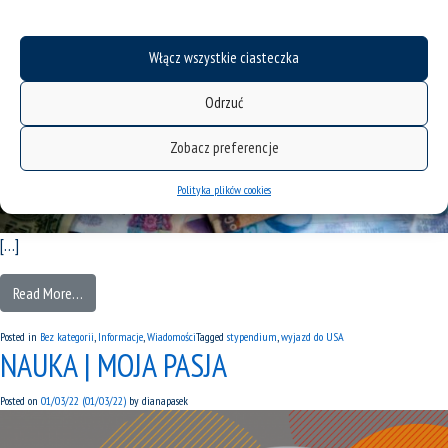
Włącz wszystkie ciasteczka
Odrzuć
Zobacz preferencje
Polityka plików cookies
[…]
Read More…
Posted in
Bez kategorii
,
Informacje
,
Wiadomości
Tagged
stypendium
,
wyjazd do USA
NAUKA | MOJA PASJA
Posted on
01/03/22
(01/03/22)
by
dianapasek