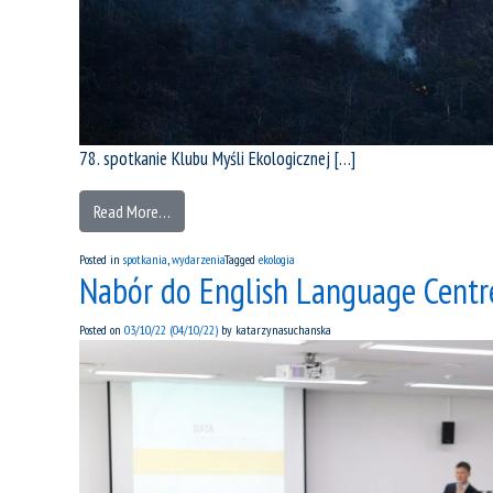
78. spotkanie Klubu Myśli Ekologicznej […]
Read More…
Posted in
spotkania
,
wydarzenia
Tagged
ekologia
Nabór do English Language Centr
Posted on
03/10/22
(04/10/22)
by
katarzynasuchanska