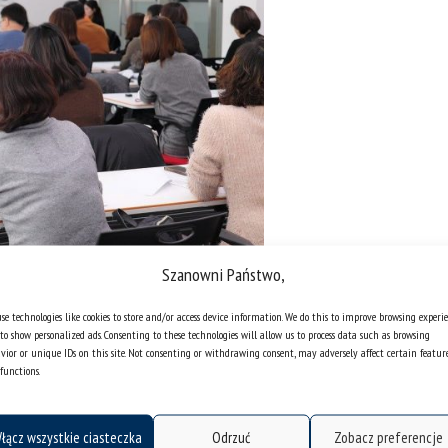
Szanowni Państwo,
se technologies like cookies to store and/or access device information. We do this to improve browsing experi
to show personalized ads. Consenting to these technologies will allow us to process data such as browsing
vior or unique IDs on this site. Not consenting or withdrawing consent, may adversely affect certain featur
functions.
racja Roku Akademickiego 2022/2023!
łącz wszystkie ciasteczka
Odrzuć
Zobacz preferencje