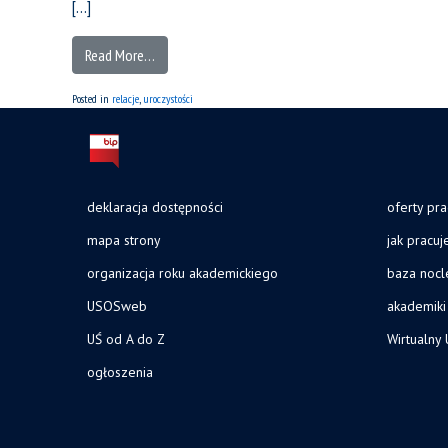
[…]
Read More…
Posted in
relacje
,
uroczystości
deklaracja dostępności
oferty pra
mapa strony
jak pracu
organizacja roku akademickiego
baza noc
USOSweb
akademiki
UŚ od A do Z
Wirtualny 
ogłoszenia