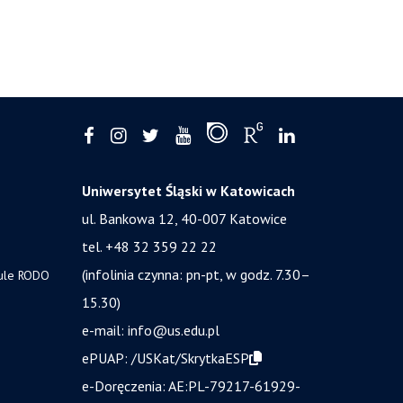
Uniwersytet Śląski w Katowicach
ul. Bankowa 12, 40-007 Katowice
tel. +48 32 359 22 22
(infolinia czynna: pn-pt, w godz. 7.30–
zule RODO
15.30)
e-mail:
info@us.edu.pl
ePUAP:
/USKat/SkrytkaESP
e-Doręczenia:
AE:PL-79217-61929-