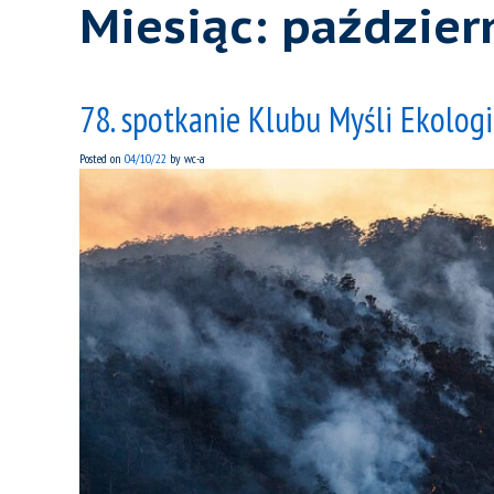
Miesiąc:
paździer
78. spotkanie Klubu Myśli Ekologi
Posted on
04/10/22
by
wc-a