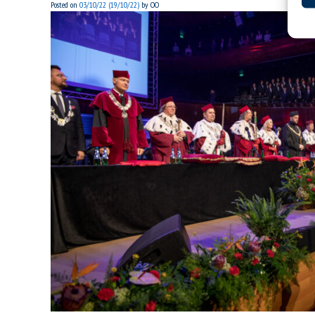
Posted on
03/10/22
(19/10/22)
by
OO