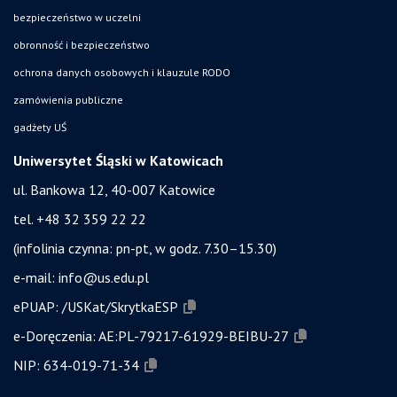
bezpieczeństwo w uczelni
obronność i bezpieczeństwo
ochrona danych osobowych i klauzule RODO
zamówienia publiczne
gadżety UŚ
Uniwersytet Śląski w Katowicach
ul. Bankowa 12, 40-007 Katowice
tel. +48 32 359 22 22
(infolinia czynna: pn-pt, w godz. 7.30–15.30)
e-mail:
info@us.edu.pl
ePUAP:
/USKat/SkrytkaESP
e-Doręczenia:
AE:PL-79217-61929-BEIBU-27
NIP:
634-019-71-34