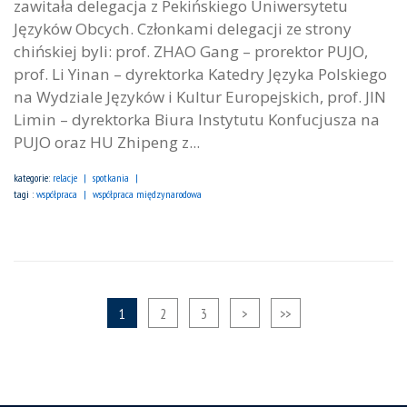
zawitała delegacja z Pekińskiego Uniwersytetu
Języków Obcych. Członkami delegacji ze strony
chińskiej byli: prof. ZHAO Gang – prorektor PUJO,
prof. Li Yinan – dyrektorka Katedry Języka Polskiego
na Wydziale Języków i Kultur Europejskich, prof. JlN
Limin – dyrektorka Biura Instytutu Konfucjusza na
PUJO oraz HU Zhipeng z...
kategorie:
relacje
spotkania
tagi :
współpraca
współpraca międzynarodowa
1
2
3
>
>>