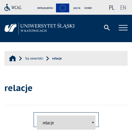
PL
EN
strefa projektów
poczta
kontakt
Typ zawartości
relacje
relacje