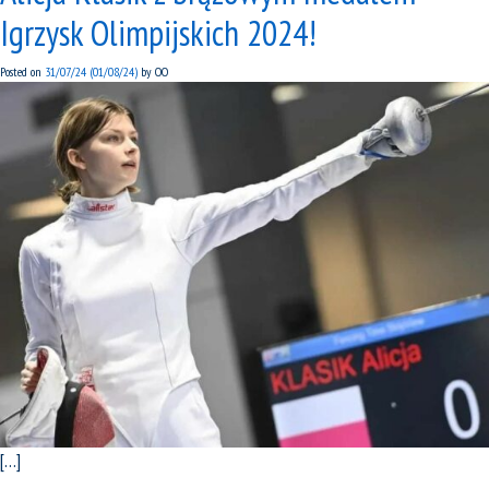
Igrzysk Olimpijskich 2024!
Posted on
31/07/24
(01/08/24)
by
OO
[…]