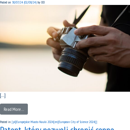
Posted on
30/07/24
(02/08/24)
by
OO
[…]
Read More…
Posted in
[:pl]Europejskie Miasto Nauki 2024[:en]European City of Science 2024[:]
Patent, który pozwoli chronić cenne