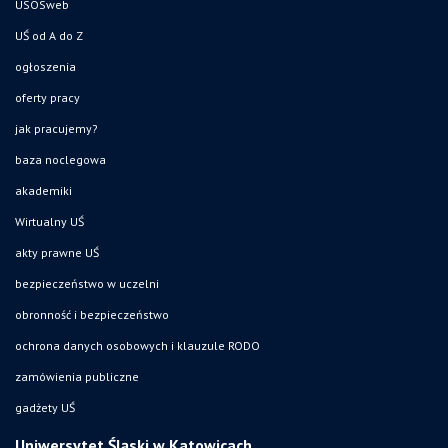
USOSweb
UŚ od A do Z
ogłoszenia
oferty pracy
jak pracujemy?
baza noclegowa
akademiki
Wirtualny UŚ
akty prawne UŚ
bezpieczeństwo w uczelni
obronność i bezpieczeństwo
ochrona danych osobowych i klauzule RODO
zamówienia publiczne
gadżety UŚ
Uniwersytet Śląski w Katowicach