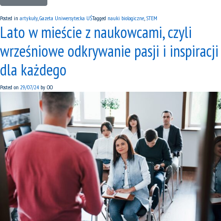
Posted in
artykuły
,
Gazeta Uniwersytecka UŚ
Tagged
nauki biologiczne
,
STEM
Lato w mieście z naukowcami, czyli
wrześniowe odkrywanie pasji i inspiracji
dla każdego
Posted on
29/07/24
by
OO