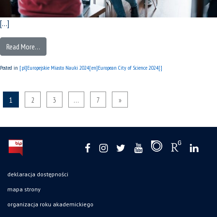
[…]
Read More…
Posted in
[:pl]Europejskie Miasto Nauki 2024[:en]European City of Science 2024[:]
1
2
3
…
7
»
deklaracja dostępności
mapa strony
organizacja roku akademickiego