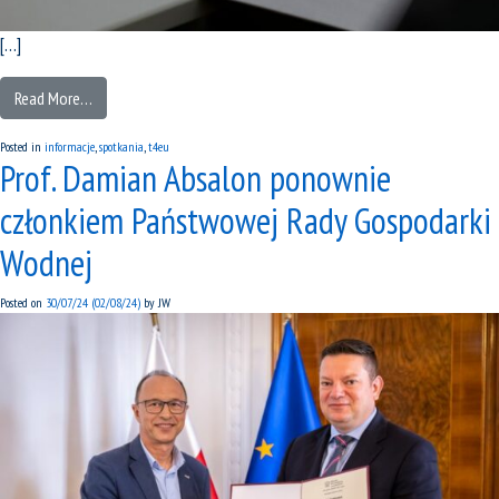
[…]
Read More…
Posted in
informacje
,
spotkania
,
t4eu
Prof. Damian Absalon ponownie
członkiem Państwowej Rady Gospodarki
Wodnej
Posted on
30/07/24
(02/08/24)
by
JW