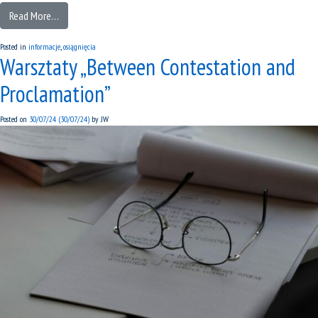
Read More…
Posted in
informacje
,
osiągnięcia
Warsztaty „Between Contestation and
Proclamation”
Posted on
30/07/24
(30/07/24)
by
JW