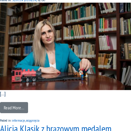
[…]
Read More…
Posted in
informacje
,
osiągnięcia
Alicja Klasik z brązowym medalem