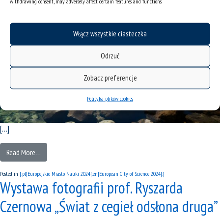
withdrawing consent, may adversely affect certain features and functions.
Włącz wszystkie ciasteczka
Odrzuć
Zobacz preferencje
Polityka plików cookies
[…]
Read More…
Posted in
[:pl]Europejskie Miasto Nauki 2024[:en]European City of Science 2024[:]
Wystawa fotografii prof. Ryszarda
Czernowa „Świat z cegieł odsłona druga”