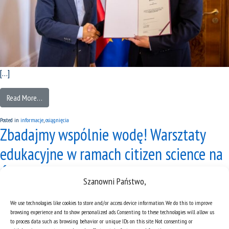
[…]
Read More…
Posted in
informacje
,
osiągnięcia
Zbadajmy wspólnie wodę! Warsztaty
edukacyjne w ramach citizen science na
Śląsku
Szanowni Państwo,
Posted on
30/07/24
(06/08/24)
by
JW
We use technologies like cookies to store and/or access device information. We do this to improve
browsing experience and to show personalized ads. Consenting to these technologies will allow us
to process data such as browsing behavior or unique IDs on this site. Not consenting or