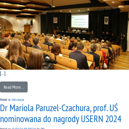
[…]
Read More…
Posted in
rekrutacja
Dr Mariola Paruzel-Czachura, prof. UŚ
nominowana do nagrody USERN 2024
Posted on
31/07/24
(05/08/24)
by
OO