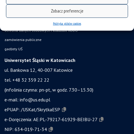
akty prawne UŚ
Zobacz preferencje
bezpieczeństwo w uczelni
obronność i bezpieczeństwo
Polityka plików cookies
ochrona danych osobowych i klauzule RODO
zamówienia publiczne
gadżety UŚ
Uniwersytet Śląski w Katowicach
ul. Bankowa 12, 40-007 Katowice
tel. +48 32 359 22 22
(infolinia czynna: pn-pt, w godz. 7.30–15.30)
e-mail:
info@us.edu.pl
ePUAP:
/USKat/SkrytkaESP
e-Doręczenia:
AE:PL-79217-61929-BEIBU-27
NIP:
634-019-71-34