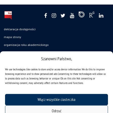
deklaracja dostępności
mapa strony
organizacja roku akademickiego
USOSweb
Szanowni Państwo,
UŚ od A do Z
ogłoszenia
We use technologies like cookies to store and/or access device information. We do this to improve
browsing experience and to show personalized ads. Consenting to these technologies will allow us
oferty pracy
to process data such as browsing behavior or unique IDs on this site. Not consenting or
withdrawing consent, may adversely affect certain features and functions.
jak pracujemy?
baza noclegowa
Włącz wszystkie ciasteczka
akademiki
Wirtualny UŚ
Odrzuć