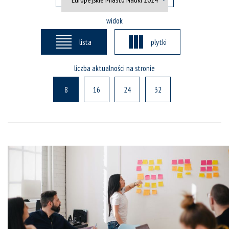
widok
lista
plytki
liczba aktualności na stronie
8
16
24
32