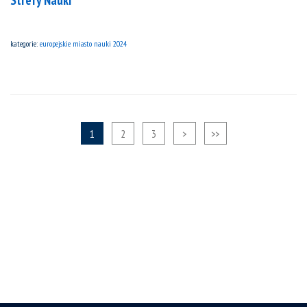
Strefy Nauki
kategorie:
europejskie miasto nauki 2024
1
2
3
>
>>