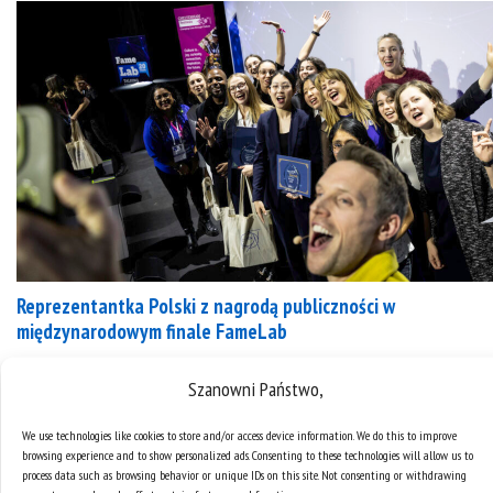
Reprezentantka Polski z nagrodą publiczności w
międzynarodowym finale FameLab
Mgr inż. Natalia Izdebska (Politechnika
Szanowni Państwo,
Warszawska), laureatka krajowego finału FameLab
We use technologies like cookies to store and/or access device information. We do this to improve
Poland 2025, którego organizatorem był
browsing experience and to show personalized ads. Consenting to these technologies will allow us to
Uniwersytet Śląski i reprezentantka Polski, zdobyła
process data such as browsing behavior or unique IDs on this site. Not consenting or withdrawing