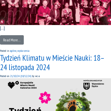
[…]
Read More…
Posted in
ogólne
,
wydarzenia
Tydzień Klimatu w Mieście Nauki: 18–
24 listopada 2024
Posted on
21/10/24
(18/12/24)
by
wc-a