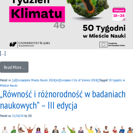
[…]
Read More…
Posted in
[:pl]Europejskie Miasto Nauki 2024[:en]European City of Science 2024[:]
Tagged
50 tygodni w
Mieście Nauki
„Równość i różnorodność w badaniach
naukowych” – III edycja
Posted on
21/10/24
by
OO