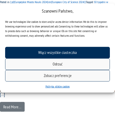
Posted in
[:pl]Europejskie Miasto Nauki 2024[:en]European City of Science 2024[:]
Tagged
50 tygodni w
Mieście Nauki
Szanowni Państwo,
Targi pracy „Speed stażing”
We use technologies like cookies to store and/or access device information. We do this to improve
Posted on
21/10/24
by
JW
browsing experience and to show personalized ads. Consenting to these technologies will allow us
to process data such as browsing behavior or unique IDs on this site. Not consenting or
withdrawing consent, may adversely affect certain features and functions.
Włącz wszystkie ciasteczka
Odrzuć
Zobacz preferencje
Polityka plików cookies
[…]
Read More…