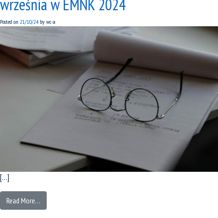
września w EMNK 2024
Posted on
21/10/24
by
wc-a
[…]
Read More…