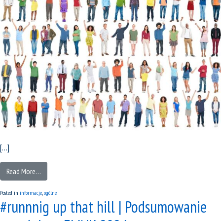
[…]
Read More…
Posted in
informacje
,
ogólne
#runnnig up that hill | Podsumowanie