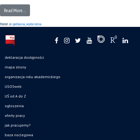
Read More…
Posted in
spotkania
,
wydarzenia
deklaracja dostępności
mapa strony
organizacja roku akademickiego
USOSweb
UŚ od A do Z
ogłoszenia
oferty pracy
jak pracujemy?
baza noclegowa