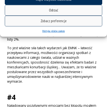
Frye). Spotkania w ramach konferencji TOP 2% są raczej
okazją do skonfrontowania własnych przekonań i
Odrzuć
przypuszczeń o poziomie naukowym rodzimych badań z
tym, co prezentują rozpoznawalni i cytowani, beneficjenci
najbardziej prestiżowych grantów. I nierzadko okazuje się,
Zobacz preferencje
że nie tyle najwybitniejsi prezentują inny poziom naukowy
niż myślimy, ale mniej rozpoznani naukowcy robią podobne
Polityka plików cookies
rzeczy lub ich badania fascynują koleżanki i kolegów z owej
listy 2%.
To jest właśnie siła takich wydarzeń jak EMNK – łatwość
przepływu informacji, możliwości organizacji spotkań z
naukowcami z całego świata, udział w ważnych
konferencjach, sposobność dzielenia się efektami badań z
mieszkańcami konurbacji śląskiej… Uważam, że to właśnie
postulowane przez wszystkich upowszechnienie i
umiędzynarodowienie nauki w najbardziej intensywnym
wymiarze.
#4
Naładowany pozytywnymi emocjami bez kłopotu mogłem