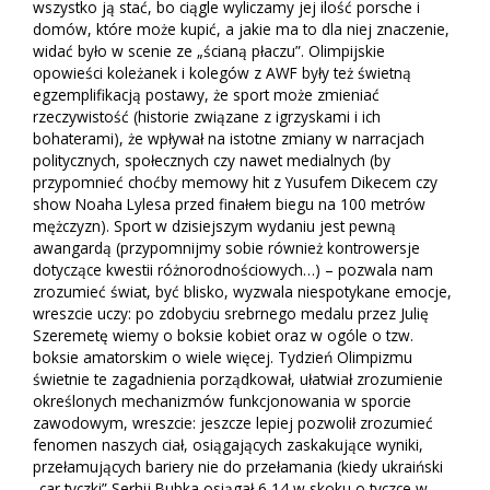
wszystko ją stać, bo ciągle wyliczamy jej ilość porsche i
domów, które może kupić, a jakie ma to dla niej znaczenie,
widać było w scenie ze „ścianą płaczu”. Olimpijskie
opowieści koleżanek i kolegów z AWF były też świetną
egzemplifikacją postawy, że sport może zmieniać
rzeczywistość (historie związane z igrzyskami i ich
bohaterami), że wpływał na istotne zmiany w narracjach
politycznych, społecznych czy nawet medialnych (by
przypomnieć choćby memowy hit z Yusufem Dikecem czy
show Noaha Lylesa przed finałem biegu na 100 metrów
mężczyzn). Sport w dzisiejszym wydaniu jest pewną
awangardą (przypomnijmy sobie również kontrowersje
dotyczące kwestii różnorodnościowych…) – pozwala nam
zrozumieć świat, być blisko, wyzwala niespotykane emocje,
wreszcie uczy: po zdobyciu srebrnego medalu przez Julię
Szeremetę wiemy o boksie kobiet oraz w ogóle o tzw.
boksie amatorskim o wiele więcej. Tydzień Olimpizmu
świetnie te zagadnienia porządkował, ułatwiał zrozumienie
określonych mechanizmów funkcjonowania w sporcie
zawodowym, wreszcie: jeszcze lepiej pozwolił zrozumieć
fenomen naszych ciał, osiągających zaskakujące wyniki,
przełamujących bariery nie do przełamania (kiedy ukraiński
„car tyczki” Serhij Bubka osiągał 6,14 w skoku o tyczce w