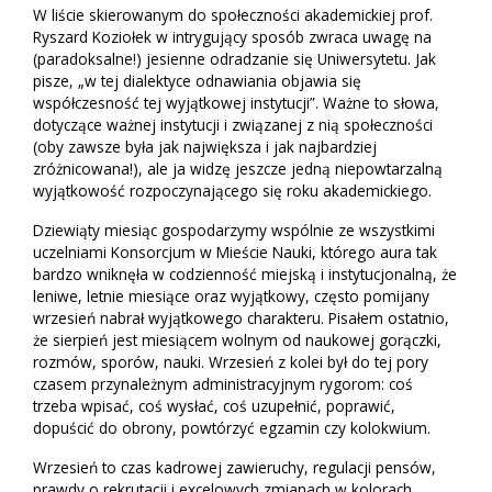
W liście skierowanym do społeczności akademickiej prof.
Ryszard Koziołek w intrygujący sposób zwraca uwagę na
(paradoksalne!) jesienne odradzanie się Uniwersytetu. Jak
pisze, „w tej dialektyce odnawiania objawia się
współczesność tej wyjątkowej instytucji”. Ważne to słowa,
dotyczące ważnej instytucji i związanej z nią społeczności
(oby zawsze była jak największa i jak najbardziej
zróżnicowana!), ale ja widzę jeszcze jedną niepowtarzalną
wyjątkowość rozpoczynającego się roku akademickiego.
Dziewiąty miesiąc gospodarzymy wspólnie ze wszystkimi
uczelniami Konsorcjum w Mieście Nauki, którego aura tak
bardzo wniknęła w codzienność miejską i instytucjonalną, że
leniwe, letnie miesiące oraz wyjątkowy, często pomijany
wrzesień nabrał wyjątkowego charakteru. Pisałem ostatnio,
że sierpień jest miesiącem wolnym od naukowej gorączki,
rozmów, sporów, nauki. Wrzesień z kolei był do tej pory
czasem przynależnym administracyjnym rygorom: coś
trzeba wpisać, coś wysłać, coś uzupełnić, poprawić,
dopuścić do obrony, powtórzyć egzamin czy kolokwium.
Wrzesień to czas kadrowej zawieruchy, regulacji pensów,
prawdy o rekrutacji i excelowych zmianach w kolorach