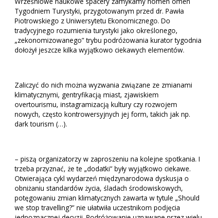
Wrześniowe naukowe spacery zamykamy nomen omen
Tygodniem Turystyki, przygotowanym przed dr. Pawła
Piotrowskiego z Uniwersytetu Ekonomicznego. Do
tradycyjnego rozumienia turystyki jako określonego,
„zekonomizowanego” trybu podróżowania kurator tygodnia
dołożył jeszcze kilka wyjątkowo ciekawych elementów.
Zaliczyć do nich można wyzwania związane ze zmianami
klimatycznymi, gentryfikacją miast, zjawiskiem
overtourismu, instagramizacją kultury czy rozwojem
nowych, często kontrowersyjnych jej form, takich jak np.
dark tourism (…).
– piszą organizatorzy w zaproszeniu na kolejne spotkania. I
trzeba przyznać, że te „dodatki” były wyjątkowo ciekawe.
Otwierająca cykl wydarzeń międzynarodowa dyskusja o
obniżaniu standardów życia, śladach środowiskowych,
potęgowaniu zmian klimatycznych zawarta w tytule „Should
we stop travelling?” nie ułatwiła uczestnikom podjęcia
jednoznacznej decyzji. Podróżowanie uznawane przez wielu