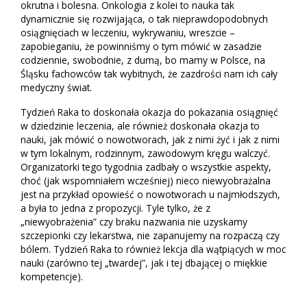
okrutna i bolesna. Onkologia z kolei to nauka tak
dynamicznie się rozwijająca, o tak nieprawdopodobnych
osiągnięciach w leczeniu, wykrywaniu, wreszcie –
zapobieganiu, że powinniśmy o tym mówić w zasadzie
codziennie, swobodnie, z dumą, bo mamy w Polsce, na
Śląsku fachowców tak wybitnych, że zazdrości nam ich cały
medyczny świat.
Tydzień Raka to doskonała okazja do pokazania osiągnięć
w dziedzinie leczenia, ale również doskonała okazja to
nauki, jak mówić o nowotworach, jak z nimi żyć i jak z nimi
w tym lokalnym, rodzinnym, zawodowym kręgu walczyć.
Organizatorki tego tygodnia zadbały o wszystkie aspekty,
choć (jak wspomniałem wcześniej) nieco niewyobrażalna
jest na przykład opowieść o nowotworach u najmłodszych,
a była to jedna z propozycji. Tyle tylko, że z
„niewyobrażenia” czy braku nazwania nie uzyskamy
szczepionki czy lekarstwa, nie zapanujemy na rozpaczą czy
bólem. Tydzień Raka to również lekcja dla wątpiących w moc
nauki (zarówno tej „twardej”, jak i tej dbającej o miękkie
kompetencje).