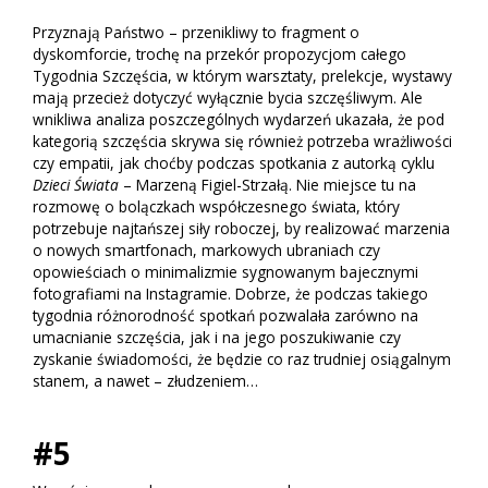
Przyznają Państwo – przenikliwy to fragment o
dyskomforcie, trochę na przekór propozycjom całego
Tygodnia Szczęścia, w którym warsztaty, prelekcje, wystawy
mają przecież dotyczyć wyłącznie bycia szczęśliwym. Ale
wnikliwa analiza poszczególnych wydarzeń ukazała, że pod
kategorią szczęścia skrywa się również potrzeba wrażliwości
czy empatii, jak choćby podczas spotkania z autorką cyklu
Dzieci Świata
– Marzeną Figiel-Strzałą. Nie miejsce tu na
rozmowę o bolączkach współczesnego świata, który
potrzebuje najtańszej siły roboczej, by realizować marzenia
o nowych smartfonach, markowych ubraniach czy
opowieściach o minimalizmie sygnowanym bajecznymi
fotografiami na Instagramie. Dobrze, że podczas takiego
tygodnia różnorodność spotkań pozwalała zarówno na
umacnianie szczęścia, jak i na jego poszukiwanie czy
zyskanie świadomości, że będzie co raz trudniej osiągalnym
stanem, a nawet – złudzeniem…
#5