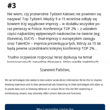
#3
Nie wiem, czy przewrotnie Tydzień Katowic nie powinien się
nazywać Top Tydzień. Między 9 a 15 września odbyły się
bowiem trzy wyjątkowe imprezy – w dodatku wszystkie po
raz pierwszy w Polsce. Konferencja TOP 2% – z udziałem
części najbardziej wpływowych naukowców na świecie (wg
Elseviera), EUCYS – finał imprezy o europejskim zasięgu
oraz TalentOn – impreza prezentująca tych, którzy za 15 lat
będą pewnie uczestnikami kolejnej konferencji TOP 2%…
Trudno oczywiście rozpocząć teraz dyskusję na temat
korporacyjnych zapędów Elseviera, który wedle niektórych
ogranicza naukowców i tłamsi potencjał tych, którzy są
Szanowni Państwo,
rzetelni, a nie wybitni. Sam jestem ofiarą takiego układu,
bowiem narodową kulturą i językiem powinienem
We use technologies like cookies to store and/or access device information. We do this to improve
zajmować się po angielsku, chińsku, niemiecku. Większość z
browsing experience and to show personalized ads. Consenting to these technologies will allow us
nas po prostu robi swoje, nie oglądając się na
to process data such as browsing behavior or unique IDs on this site. Not consenting or
„oczekiwania” systemowe, których wręcz komicznym
withdrawing consent, may adversely affect certain features and functions.
przykładem jest Google Scholar (regularnie „ogrywany”
przez badaczy, którzy, wykorzystując określone
mechanizmy, stają się bardziej cytowani niż np. Einstein czy
Włącz wszystkie ciasteczka