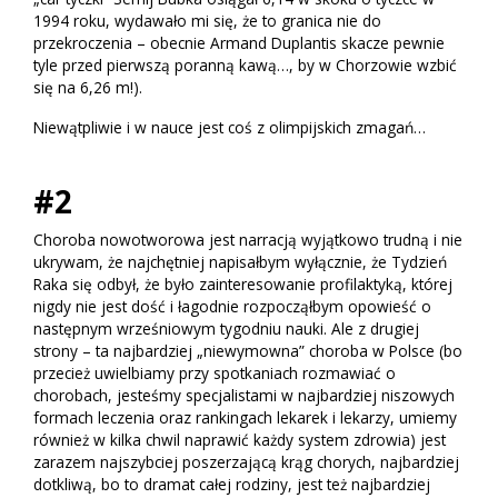
1994 roku, wydawało mi się, że to granica nie do
przekroczenia – obecnie Armand Duplantis skacze pewnie
tyle przed pierwszą poranną kawą…, by w Chorzowie wzbić
się na 6,26 m!).
Niewątpliwie i w nauce jest coś z olimpijskich zmagań…
#2
Choroba nowotworowa jest narracją wyjątkowo trudną i nie
ukrywam, że najchętniej napisałbym wyłącznie, że Tydzień
Raka się odbył, że było zainteresowanie profilaktyką, której
nigdy nie jest dość i łagodnie rozpocząłbym opowieść o
następnym wrześniowym tygodniu nauki. Ale z drugiej
strony – ta najbardziej „niewymowna” choroba w Polsce (bo
przecież uwielbiamy przy spotkaniach rozmawiać o
chorobach, jesteśmy specjalistami w najbardziej niszowych
formach leczenia oraz rankingach lekarek i lekarzy, umiemy
również w kilka chwil naprawić każdy system zdrowia) jest
zarazem najszybciej poszerzającą krąg chorych, najbardziej
dotkliwą, bo to dramat całej rodziny, jest też najbardziej