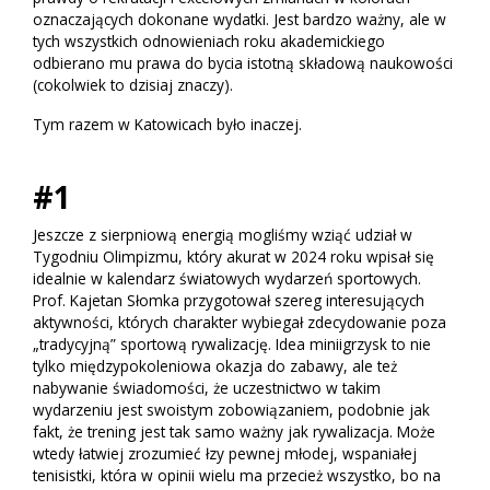
oznaczających dokonane wydatki. Jest bardzo ważny, ale w
tych wszystkich odnowieniach roku akademickiego
odbierano mu prawa do bycia istotną składową naukowości
(cokolwiek to dzisiaj znaczy).
Tym razem w Katowicach było inaczej.
#1
Jeszcze z sierpniową energią mogliśmy wziąć udział w
Tygodniu Olimpizmu, który akurat w 2024 roku wpisał się
idealnie w kalendarz światowych wydarzeń sportowych.
Prof. Kajetan Słomka przygotował szereg interesujących
aktywności, których charakter wybiegał zdecydowanie poza
„tradycyjną” sportową rywalizację. Idea miniigrzysk to nie
tylko międzypokoleniowa okazja do zabawy, ale też
nabywanie świadomości, że uczestnictwo w takim
wydarzeniu jest swoistym zobowiązaniem, podobnie jak
fakt, że trening jest tak samo ważny jak rywalizacja. Może
wtedy łatwiej zrozumieć łzy pewnej młodej, wspaniałej
tenisistki, która w opinii wielu ma przecież wszystko, bo na