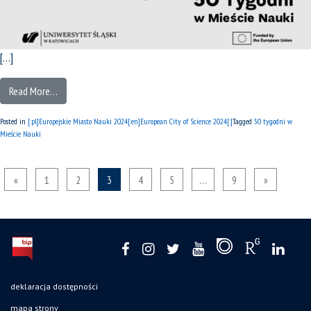
[…]
Read More…
Posted in
[:pl]Europejskie Miasto Nauki 2024[:en]European City of Science 2024[:]
Tagged
50 tygodni w
Mieście Nauki
«
1
2
3
4
5
…
9
»
deklaracja dostępności
mapa strony