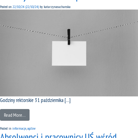
Posted on
22/10/24
(22/10/24)
by
katarzynasuchanska
Godziny rektorskie 31 października […]
Read More…
Posted in
informacje
,
ogólne
Absolwenci i pracownicy UŚ wśród