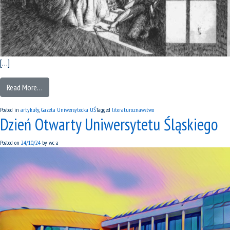
[…]
Read More…
Posted in
artykuły
,
Gazeta Uniwersytecka UŚ
Tagged
literaturoznawstwo
Dzień Otwarty Uniwersytetu Śląskiego
Posted on
24/10/24
by
wc-a