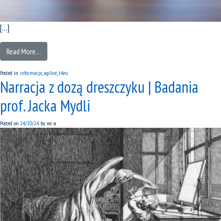
[…]
Read More…
Posted in
informacje
,
ogólne
,
t4eu
Narracja z dozą dreszczyku | Badania
prof. Jacka Mydli
Posted on
24/10/24
by
wc-a