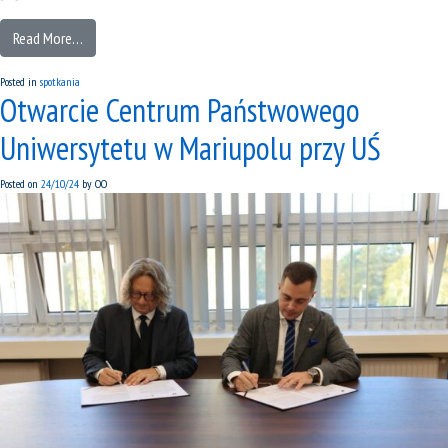
Read More…
Posted in
spotkania
Otwarcie Centrum Państwowego
Uniwersytetu w Mariupolu przy UŚ
Posted on
24/10/24
by
OO