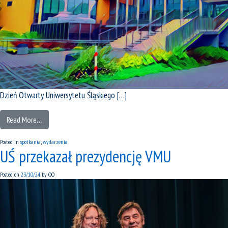
Dzień Otwarty Uniwersytetu Śląskiego […]
Read More…
Posted in
spotkania
,
wydarzenia
UŚ przekazał prezydencję VMU
Posted on
23/10/24
by
OO