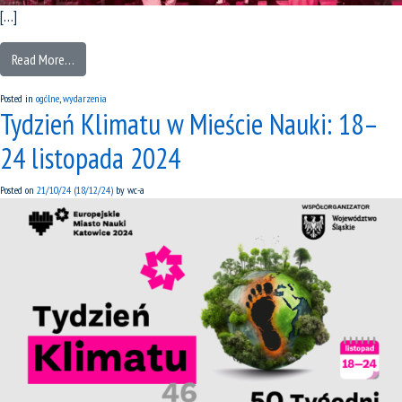
[…]
Read More…
Posted in
ogólne
,
wydarzenia
Tydzień Klimatu w Mieście Nauki: 18–
24 listopada 2024
Posted on
21/10/24
(18/12/24)
by
wc-a