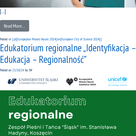
[…]
Read More…
Posted in
[:pl]Europejskie Miasto Nauki 2024[:en]European City of Science 2024[:]
Edukatorium regionalne „Identyfikacja –
Edukacja – Regionalność”
Posted on
25/10/24
by
JW