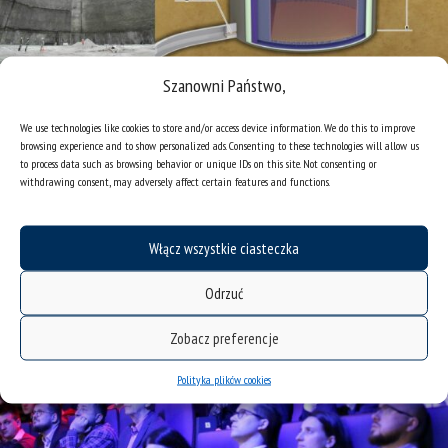
[…]
Szanowni Państwo,
Read More…
We use technologies like cookies to store and/or access device information. We do this to improve
browsing experience and to show personalized ads. Consenting to these technologies will allow us
to process data such as browsing behavior or unique IDs on this site. Not consenting or
Posted in
artykuły
,
projekty naukowe
Tagged
nauki fizyczne
,
STEM
withdrawing consent, may adversely affect certain features and functions.
49. Zjazd Fizyków Polskich w Katowicach
Posted on
21/08/25
(03/09/25)
by
skrawczyk
Włącz wszystkie ciasteczka
Odrzuć
Zobacz preferencje
Polityka plików cookies