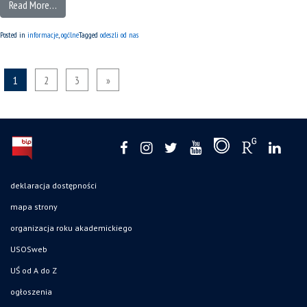
Read More…
Posted in
informacje
,
ogólne
Tagged
odeszli od nas
1
2
3
»
deklaracja dostępności
mapa strony
organizacja roku akademickiego
USOSweb
UŚ od A do Z
ogłoszenia