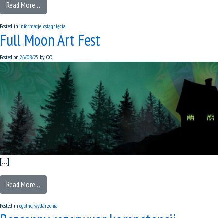
Read More…
Posted in
informacje
,
osiągnięcia
Full Moon Art Fest
Posted on
26/08/25
by
OO
[…]
Read More…
Posted in
ogólne
,
wydarzenia