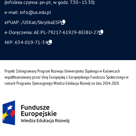
(infolinia czynna: pn-pt, w godz. 7.30–15.30)
e-mail:
info@us.edu.pl
ePUAP:
/USKat/SkrytkaESP
e-Doręczenia:
AE:PL-79217-61929-BEIBU-27
NIP:
634-019-71-34
Projekt Zintegrowany Program Rozwoju Uniwersytetu Śląskiego w Katowicach
współfinansowany przez Unię Europejską z Europejskiego Funduszu Społecznego w
ramach Programu Operacyjnego Wiedza Edukacja Rozwój na lata 2014˗2020.