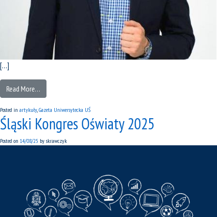
[…]
Read More…
Posted in
artykuły
,
Gazeta Uniwersytecka UŚ
Śląski Kongres Oświaty 2025
Posted on
14/08/25
by
skrawczyk