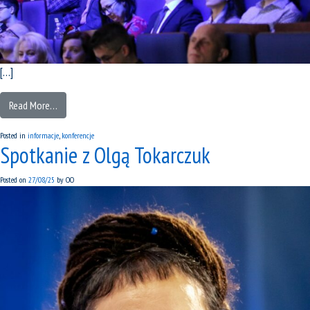
[…]
Read More…
Posted in
informacje
,
konferencje
Spotkanie z Olgą Tokarczuk
Posted on
27/08/25
by
OO