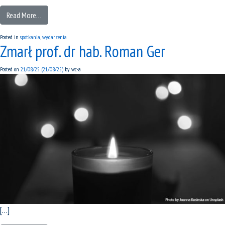
Read More…
Posted in
spotkania
,
wydarzenia
Zmarł prof. dr hab. Roman Ger
Posted on
21/08/25
(21/08/25)
by
wc-a
[…]