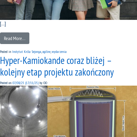
[…]
Read More…
Posted in
Instytut Króla Sejonga
,
ogólne
,
wydarzenia
Hyper-Kamiokande coraz bliżej –
kolejny etap projektu zakończony
Posted on
07/08/25
(17/11/25)
by
OO