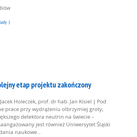
diów
iady
olejny etap projektu zakończony
acek Holeczek, prof. dr hab. Jan Kisiel | Pod
e prace przy wydrążeniu olbrzymiej groty,
iększego detektora neutrin na świecie –
aangażowany jest również Uniwersytet Śląski
adania naukowe...