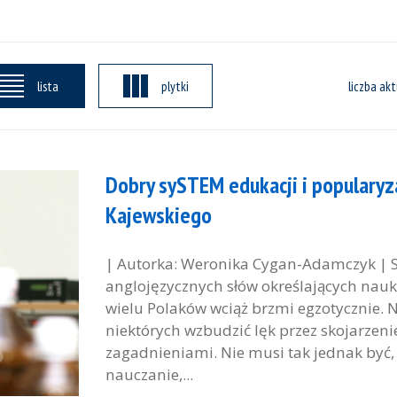
lista
plytki
liczba akt
Dobry sySTEM edukacji i popularyzac
Kajewskiego
| Autorka: Weronika Cygan-Adamczyk | ST
anglojęzycznych słów określających naukę
wielu Polaków wciąż brzmi egzotycznie. N
niektórych wzbudzić lęk przez skojarzen
zagadnieniami. Nie musi tak jednak być,
nauczanie,...