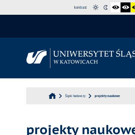
kontrast
Śląski badawczy
projekty naukowe
projekty naukow