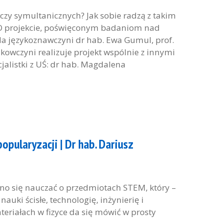
zy symultanicznych? Jak sobie radzą z takim
? O projekcie, poświęconym badaniom nad
 językoznawczyni dr hab. Ewa Gumul, prof.
owczyni realizuje projekt wspólnie z innymi
jalistki z UŚ: dr hab. Magdalena
opularyzacji | Dr hab. Dariusz
o się nauczać o przedmiotach STEM, który –
uki ścisłe, technologię, inżynierię i
iałach w fizyce da się mówić w prosty