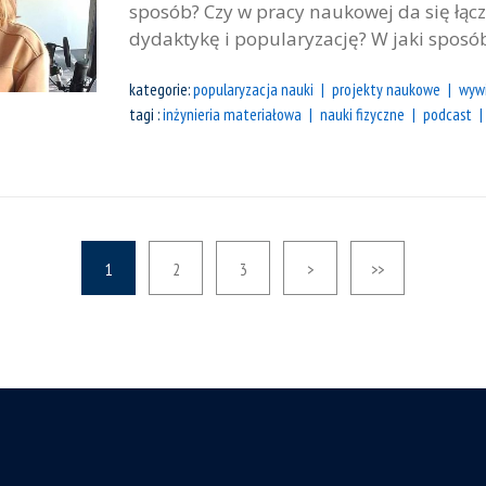
sposób? Czy w pracy naukowej da się łą
dydaktykę i popularyzację? W jaki sposób
kategorie:
popularyzacja nauki
projekty naukowe
wyw
tagi :
inżynieria materiałowa
nauki fizyczne
podcast
1
2
3
>
>>