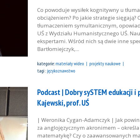
Co powoduje wysiłek kognitywny u tłumac
obciążeniem? Po jakie strategie sięgają
tłumaczeniem symultanicznym, opowiada
UŚ z Wydziału Humanistycznego UŚ. Nauk
ekspertami. Wśród nich są dwie inne spec
Bartłomiejczyk,...
kategorie:
materiały wideo
projekty naukowe
tagi :
językoznawstwo
Podcast | Dobry sySTEM edukacji i p
Kajewski, prof. UŚ
| Weronika Cygan-Adamczyk | Jak powinn
za anglojęzycznym akronimem – określa na
matematykę? Czy o zaawansowanych mater