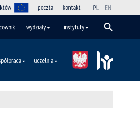
ektów
poczta
kontakt
PL
EN
cownik
wydziały
instytuty
półpraca
uczelnia