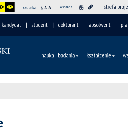
strefa proj
A
wsparcie
czcionka
A
A
kandydat
student
doktorant
absolwent
pra
nauka i badania
kształcenie
ws
e