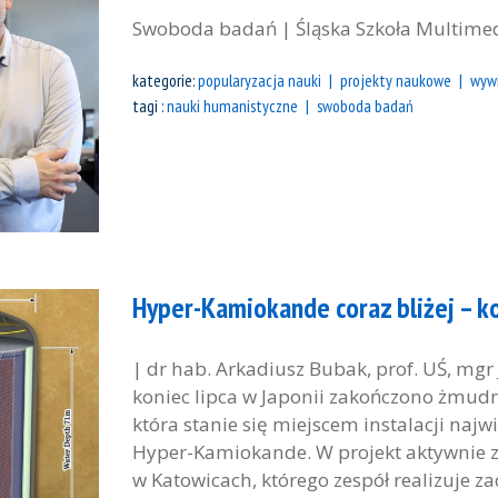
Swoboda badań | Śląska Szkoła Multime
kategorie:
popularyzacja nauki
projekty naukowe
wyw
tagi :
nauki humanistyczne
swoboda badań
Hyper-Kamiokande coraz bliżej – k
| dr hab. Arkadiusz Bubak, prof. UŚ, mgr J
koniec lipca w Japonii zakończono żmudn
która stanie się miejscem instalacji najw
Hyper-Kamiokande. W projekt aktywnie z
w Katowicach, którego zespół realizuje z