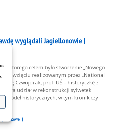
awdę wyglądali Jagiellonowie |
ence
ktu, którego celem było stworzenie „Nowego
zedsięwzięciu realizowanym przez „National
es
żenę Czwojdrak, prof. UŚ – historyczkę z
rała udział w rekonstrukcji sylwetek
zy źródeł historycznych, w tym kronik czy
kty naukowe