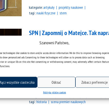
kategorie:
artykuły
projekty naukowe
tagi :
nauki fizyczne
stem
SPN | Zapomnij o Matejce. Tak napr
Badania prof. B. Czwojdrak
Szanowni Państwo,
se technologies like cookies to store and/or access device information. We do this to improve browsing experi
W 2025 roku przedstawiono wyniki proje
to show personalized ads. Consenting to these technologies will allow us to process data such as browsing
Pocztu Jagiellonów”. Do współpracy w pr
vior or unique IDs on this site. Not consenting or withdrawing consent, may adversely affect certain featur
Geographic Polska” zaproszono dr hab. Bo
functions.
Wydziału Humanistycznego UŚ. Badaczka b
Jagiellonów na podstawie wnikliwej anali
łącz wszystkie ciasteczka
Odrzuć
Zobacz preferencje
nagrobków. Wyobrażenia, jakie...
Polityka plików cookies
kategorie:
materiały wideo
popularyzacja nauki
proje
tagi :
historia
scena premier naukowych