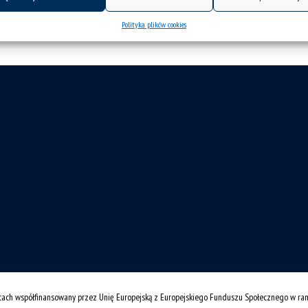
Polityka plików cookies
cach współfinansowany przez Unię Europejską z Europejskiego Funduszu Społecznego w r