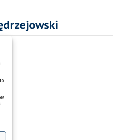
Jędrzejowski
u
 to
óre
a