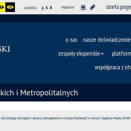
strefa proj
A
wsparcie
czcionka
A
A
o nas
nasze doświadczenie
zespoły eksperckie
platfor
współpraca z o
ich i Metropolitalnych
: Jak działają metropolie i obszary metropolitalne w Europie Środkowej? w ramach Tygodnia Miasta EMNK