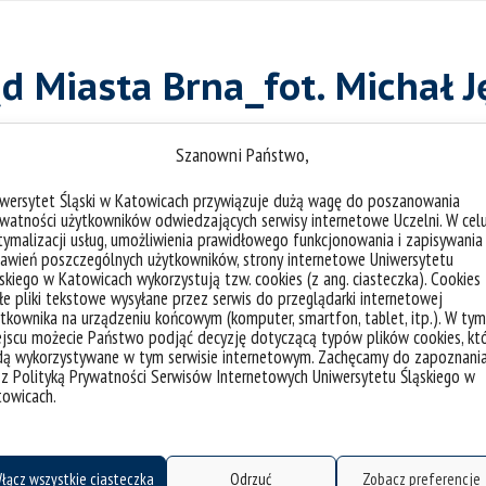
d Miasta Brna_fot. Michał 
:
Zuzanna Neuve-Eglise
Szanowni Państwo,
iwersytet Śląski w Katowicach przywiązuje dużą wagę do poszanowania
watności użytkowników odwiedzających serwisy internetowe Uczelni. W cel
ymalizacji usług, umożliwienia prawidłowego funkcjonowania i zapisywania
awień poszczególnych użytkowników, strony internetowe Uniwersytetu
skiego w Katowicach wykorzystują tzw. cookies (z ang. ciasteczka). Cookies
e pliki tekstowe wysyłane przez serwis do przeglądarki internetowej
tkownika na urządzeniu końcowym (komputer, smartfon, tablet, itp.). W tym
jscu możecie Państwo podjąć decyzję dotyczącą typów plików cookies, kt
dą wykorzystywane w tym serwisie internetowym. Zachęcamy do zapoznani
 z Polityką Prywatności Serwisów Internetowych Uniwersytetu Śląskiego w
towicach.
łącz wszystkie ciasteczka
Odrzuć
Zobacz preferencje