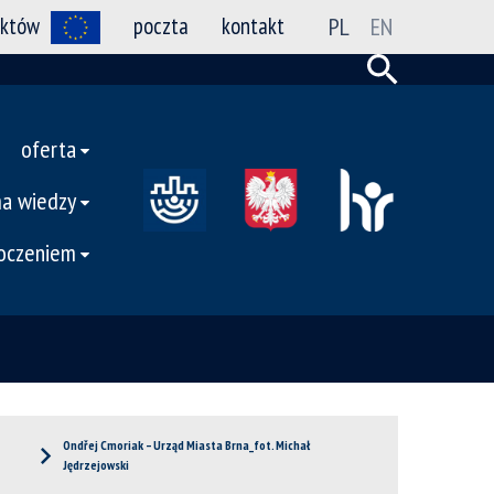
ektów
poczta
kontakt
PL
EN
oferta
ma wiedzy
toczeniem
Ondřej Cmoriak – Urząd Miasta Brna_fot. Michał
Jędrzejowski