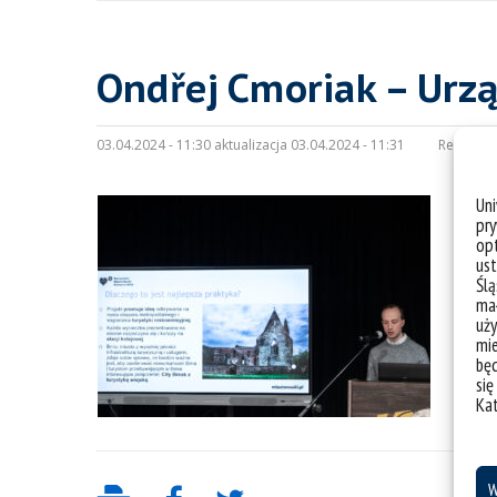
Ondřej Cmoriak – Urzą
03.04.2024 - 11:30 aktualizacja 03.04.2024 - 11:31
Redakcja
Un
pry
opt
ust
Ślą
mał
uży
mie
bę
się
Ka
W