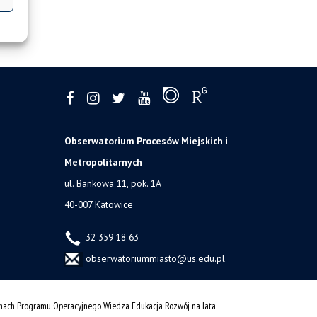
Obserwatorium Procesów Miejskich i
Metropolitarnych
ul. Bankowa 11, pok. 1A
40-007 Katowice
32 359 18 63
obserwatoriummiasto@us.edu.pl
amach Programu Operacyjnego Wiedza Edukacja Rozwój na lata