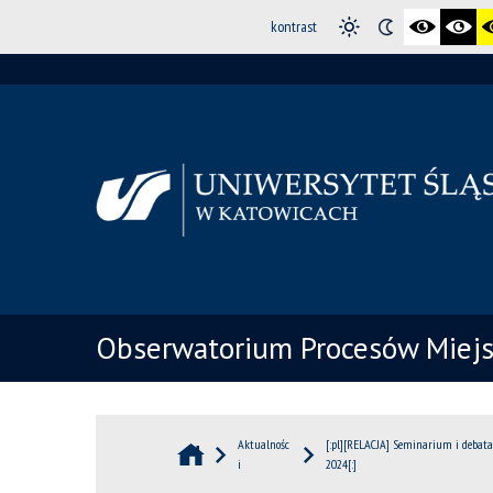
kontrast
Obserwatorium Procesów Miejsk
Aktualnośc
[:pl][RELACJA] Seminarium i debata
i
2024[:]