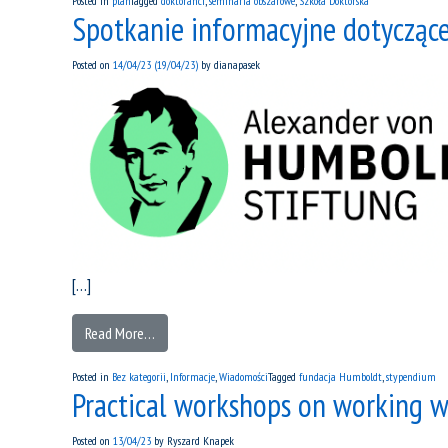
Posted in
plan
Tagged
doktoranci
,
seminaria obszarowe
,
Szkoła Doktorska
Spotkanie informacyjne dotycząc
Posted on
14/04/23
(19/04/23)
by
dianapasek
[…]
Read More…
Posted in
Bez kategorii
,
Informacje
,
Wiadomości
Tagged
fundacja Humboldt
,
stypendium
Practical workshops on working wi
Posted on
13/04/23
by
Ryszard Knapek