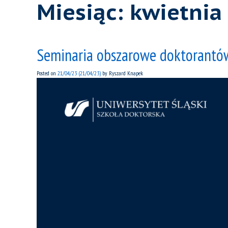
Miesiąc:
kwietnia
Seminaria obszarowe doktorantów
Posted on
21/04/23
(21/04/23)
by
Ryszard Knapek