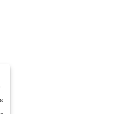
u
 to