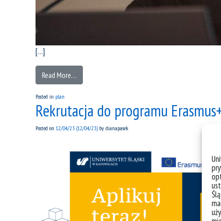
[…]
Read More…
Posted in
plan
Rekrutacja do programu Erasmus
Posted on
12/04/23
(12/04/23)
by
dianapasek
Un
pry
opt
ust
Ślą
mał
uży