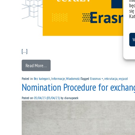
mie
bę
się
Ka
W
[…]
Read More…
Posted in
Bez kategorii
,
Informacje
,
Wiadomości
Tagged
Erasmus +
,
rekrutacja
,
wyjazd
Nomination Procedure for exchan
Posted on
05/04/23
(05/04/23)
by
dianapasek