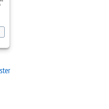
óre
a
ster