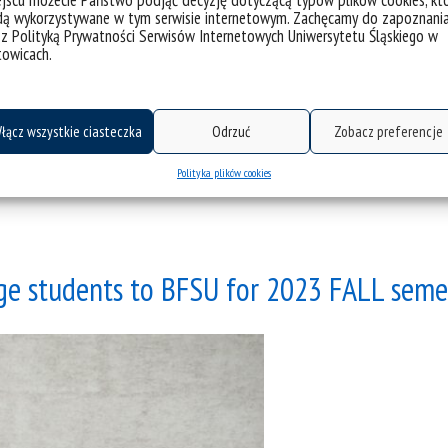
jscu możecie Państwo podjąć decyzję dotyczącą typów plików cookies, kt
dą wykorzystywane w tym serwisie internetowym. Zachęcamy do zapoznani
 z Polityką Prywatności Serwisów Internetowych Uniwersytetu Śląskiego w
towicach.
łącz wszystkie ciasteczka
Odrzuć
Zobacz preferencje
Polityka plików cookies
ge students to BFSU for 2023 FALL seme