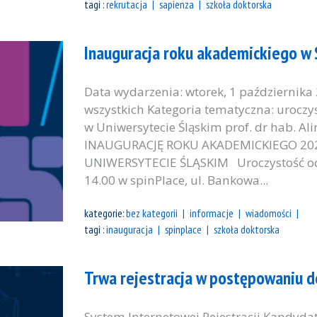
tagi :
rekrutacja
sapienza
szkoła doktorska
Inauguracja roku akademickiego w
Data wydarzenia: wtorek, 1 października
wszystkich Kategoria tematyczna: uroczy
w Uniwersytecie Śląskim prof. dr hab. Al
INAUGURACJĘ ROKU AKADEMICKIEGO 202
UNIWERSYTECIE ŚLĄSKIM Uroczystość odbę
14.00 w spinPlace, ul. Bankowa...
kategorie:
bez kategorii
informacje
wiadomości
tagi :
inauguracja
spinplace
szkoła doktorska
Trwa rejestracja w postępowaniu d
System Internetowej Rejestracji Kandydat