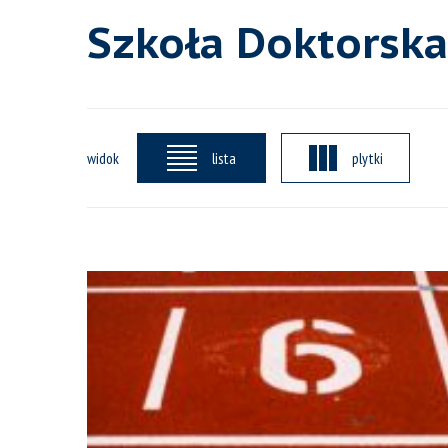
Szkoła Doktorska
widok
lista
plytki