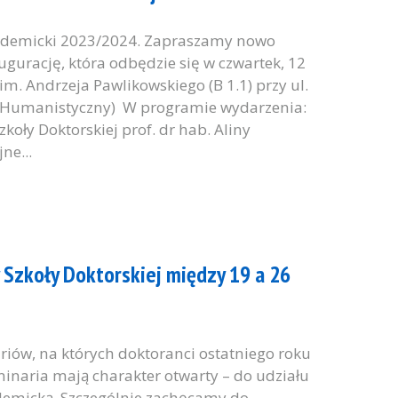
ademicki 2023/2024. Zapraszamy nowo
gurację, która odbędzie się w czwartek, 12
 im. Andrzeja Pawlikowskiego (B 1.1) przy ul.
ł Humanistyczny) W programie wydarzenia:
oły Doktorskiej prof. dr hab. Aliny
ne...
Szkoły Doktorskiej między 19 a 26
riów, na których doktoranci ostatniego roku
minaria mają charakter otwarty – do udziału
demicką. Szczególnie zachęcamy do