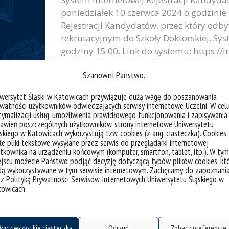
poniedziałek 10 czerwca 2024 o godzinie 
Rejestracji Kandydatów, przez który odb
rekrutacyjnym do Szkoły Doktorskiej. Sy
godziny 15:00. Link do systemu: https://i
https://www.youtube.com/watch?v=pp3GlY
Szanowni Państwo,
kategorie:
rekrutacja
iwersytet Śląski w Katowicach przywiązuje dużą wagę do poszanowania
tagi :
2024/2005
nabór
rekrutacja
szkoła doktorska
watności użytkowników odwiedzających serwisy internetowe Uczelni. W cel
ymalizacji usług, umożliwienia prawidłowego funkcjonowania i zapisywania
awień poszczególnych użytkowników, strony internetowe Uniwersytetu
e Doktorskiej
skiego w Katowicach wykorzystują tzw. cookies (z ang. ciasteczka). Cookies
e pliki tekstowe wysyłane przez serwis do przeglądarki internetowej
tkownika na urządzeniu końcowym (komputer, smartfon, tablet, itp.). W tym
jscu możecie Państwo podjąć decyzję dotyczącą typów plików cookies, kt
poszukuje kandydata/kandydatki na stanowisko samodz
dą wykorzystywane w tym serwisie internetowym. Zachęcamy do zapoznani
 z Polityką Prywatności Serwisów Internetowych Uniwersytetu Śląskiego w
74dad983b5a2a3e1d90&fromSkk=1698929349561&ejoI
towicach.
i
o poland
łącz wszystkie ciasteczka
Odrzuć
Zobacz preferencje