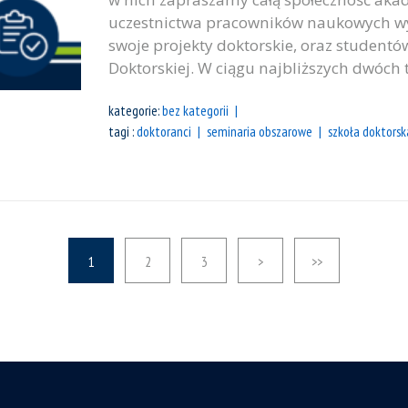
uczestnictwa pracowników naukowych wyd
swoje projekty doktorskie, oraz student
Doktorskiej. W ciągu najbliższych dwóch t
kategorie:
bez kategorii
tagi :
doktoranci
seminaria obszarowe
szkoła doktorsk
1
2
3
>
>>