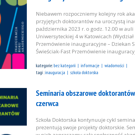
Niebawem rozpoczniemy kolejny rok ak
przyjętych doktorantów na uroczystą inau
października 2023 r. o godz. 12.00 w auli
Uniwersyteckiej 4 w Katowicach (Wydzia
Przemówienie inauguracyjne – Dziekan Szk
Świeściak-Fast Przemówienie inauguracyj
kategorie:
bez kategorii
informacje
wiadomości
tagi :
inauguracja
szkoła doktorska
Seminaria obszarowe doktorantów 
czerwca
Szkoła Doktorska kontynuuje cykl semina
prezentują swoje projekty doktorskie. Se
w nich zapraszamy całą społeczność aka