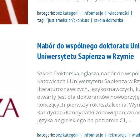
kategorie:
bez kategorii
informacje
wiadomości
tagi :
"just tranistion"; konkurs
szkoła doktorska
Nabór do wspólnego doktoratu Uni
Uniwersytetu Sapienza w Rzymie
Szkoła Doktorska ogłasza nabór do wspó
Katowicach i Uniwersytetu Sapienza w Rz
literaturoznawczych, językoznawczych, k
otwarty jest dla doktorantów nowoprzyję
kończących pierwszy rok kształcenia. W
Kandydaci/Kandydatki zobowiązani/zob
języka angielskiego na poziomie C1,...
kategorie:
bez kategorii
informacje
rekrutacja
wiad