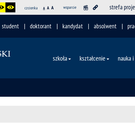
strefa proj
A
wsparcie
czcionka
A
A
student
doktorant
kandydat
absolwent
pra
szkoła
kształcenie
nauka i