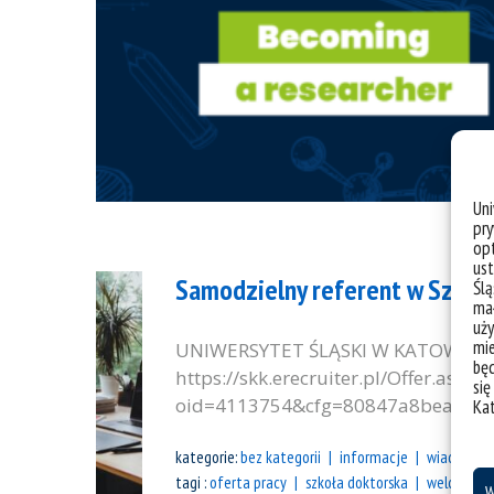
Un
pry
opt
ust
Samodzielny referent w Szkol
Ślą
mał
uży
mie
UNIWERSYTET ŚLĄSKI W KATOWICACH 
bę
https://skk.erecruiter.pl/Offer.aspx?
się
oid=4113754&cfg=80847a8bea484
Ka
kategorie:
bez kategorii
informacje
wiadomośc
tagi :
oferta pracy
szkoła doktorska
welcome t
W