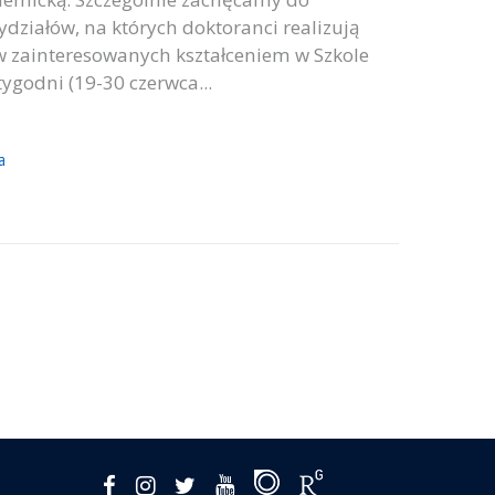
ziałów, na których doktoranci realizują
ów zainteresowanych kształceniem w Szkole
ygodni (19-30 czerwca...
a