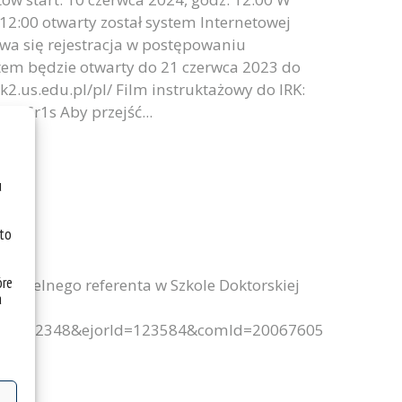
12:00 otwarty został system Internetowej
ywa się rejestracja w postępowaniu
stem będzie otwarty do 21 czerwca 2023 do
rk2.us.edu.pl/pl/ Film instruktażowy do IRK:
HSr1s Aby przejść...
u
 to
óre
ielnego referenta w Szkole Doktorskiej
a
d=252348&ejorId=123584&comId=20067605