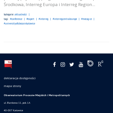
Środkowa, Interreg Europa i Interreg Region...
kategorie:
aktualności
tagi :
#conference
#expert
#interreg
#interregcentraleurope
#mecog-ce
#universityofsilesiainkatowice
deklaracja dostępności
mapa strony
Obserwatorium Procesów Miejskich i Metropolitarnych
ul. Bankowa 11, pok. 1A
40-007 Katowice