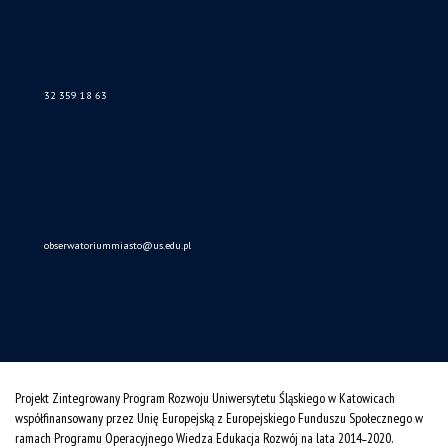
32 359 18 63
obserwatoriummiasto@us.edu.pl
Projekt Zintegrowany Program Rozwoju Uniwersytetu Śląskiego w Katowicach
współfinansowany przez Unię Europejską z Europejskiego Funduszu Społecznego w
ramach Programu Operacyjnego Wiedza Edukacja Rozwój na lata 2014˗2020.