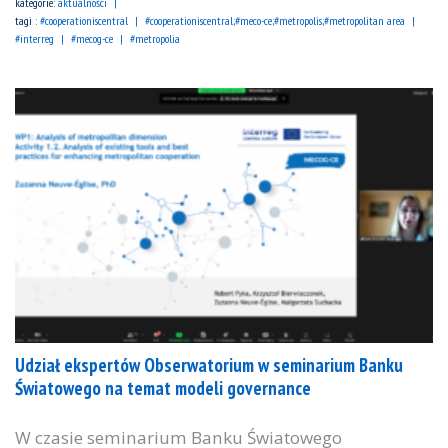
kategorie:
aktualności
tagi :
#cooperationiscentral
#cooperationiscentral;#meco-ce;#metropolis;#metropolitan area
#interreg
#mecog-ce
#metropolia
Udział ekspertów Obserwatorium w seminarium Banku
Światowego na temat modeli governance
W czasie seminarium Banku Światowego