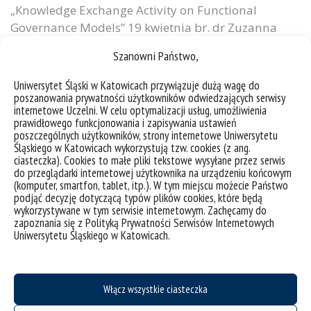
„Knowledge Exchange Activity on Functional
Governance Models” 19 kwietnia br. dr Zuzanna
Neuve-Église miała przyjemność przedstawić wyniki
Szanowni Państwo,
prac zespołu Uniwersytetu Śląskiego (dr hab. Robert
Pyka, prof. UŚ, dr hab. Krzysztof Bierwiaczonek, prof.
Uniwersytet Śląski w Katowicach przywiązuje dużą wagę do
UŚ, dr hab. Małgorzata Suchacka, prof. UŚ, dr
poszanowania prywatności użytkowników odwiedzających serwisy
internetowe Uczelni. W celu optymalizacji usług, umożliwienia
Zuzanna Neuve-Église) w ramach projektu
prawidłowego funkcjonowania i zapisywania ustawień
europejskiego MECOG-CE „Strenghtening
poszczególnych użytkowników, strony internetowe Uniwersytetu
Śląskiego w Katowicach wykorzystują tzw. cookies (z ang.
metropolitan cooperation...
ciasteczka). Cookies to małe pliki tekstowe wysyłane przez serwis
do przeglądarki internetowej użytkownika na urządzeniu końcowym
kategorie:
aktualności
(komputer, smartfon, tablet, itp.). W tym miejscu możecie Państwo
tagi :
#bankświatowy
#dobrepraktyki
#europaśrodkowa
#interreg
#mecog-ce
podjąć decyzję dotyczącą typów plików cookies, które będą
#metropolia
wykorzystywane w tym serwisie internetowym. Zachęcamy do
zapoznania się z Polityką Prywatności Serwisów Internetowych
Uniwersytetu Śląskiego w Katowicach.
Włącz wszystkie ciasteczka