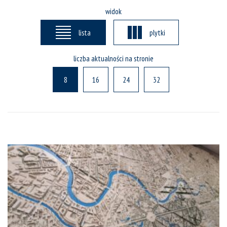
widok
lista
plytki
liczba aktualności na stronie
8
16
24
32