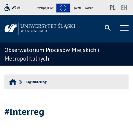
PL
EN
strefa projektów
poczta
kontakt
Obserwatorium Procesów Miejskich i
Metropolitalnych
Tag "#Interreg"
#Interreg