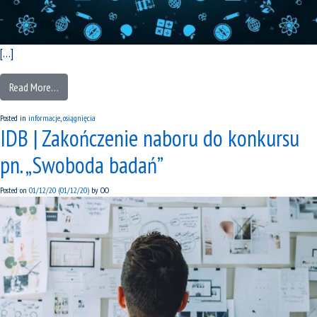
[…]
Read More…
Posted in
informacje
,
osiągnięcia
IDB | Zakończenie naboru do konkursu
pn. „Swoboda badań”
Posted on
01/12/20
(01/12/20)
by
OO