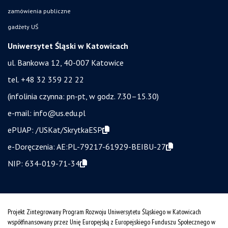
zamówienia publiczne
gadżety UŚ
Uniwersytet Śląski w Katowicach
ul. Bankowa 12, 40-007 Katowice
tel. +48 32 359 22 22
(infolinia czynna: pn-pt, w godz. 7.30–15.30)
e-mail:
info@us.edu.pl
ePUAP:
/USKat/SkrytkaESP
e-Doręczenia:
AE:PL-79217-61929-BEIBU-27
NIP:
634-019-71-34
Projekt Zintegrowany Program Rozwoju Uniwersytetu Śląskiego w Katowicach
współfinansowany przez Unię Europejską z Europejskiego Funduszu Społecznego w