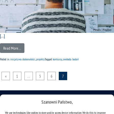
[…]
Read More…
Posted in
inicjatywa doskonałości
,
projekty
Tagged
konkursy
,
swoboda badań
«
1
…
5
6
7
Szanowni Państwo,
We use technologies like cookies to store and/or access device information. We do this to improve