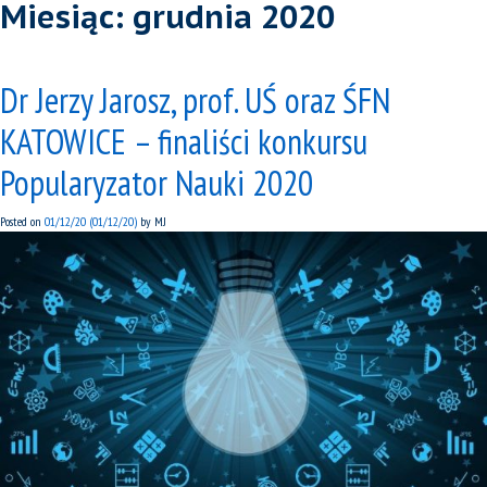
Miesiąc:
grudnia 2020
Dr Jerzy Jarosz, prof. UŚ oraz ŚFN
KATOWICE – finaliści konkursu
Popularyzator Nauki 2020
Posted on
01/12/20
(01/12/20)
by
MJ