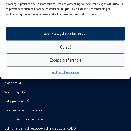
deklaracja dostępności
browsing experience and to show personalized ads. Consenting to these technologies will allow us
to process data such as browsing behavior or unique IDs on this site. Not consenting or
mapa strony
withdrawing consent, may adversely affect certain features and functions.
organizacja roku akademickiego
USOSweb
Włącz wszystkie ciasteczka
UŚ od A do Z
Odrzuć
ogłoszenia
oferty pracy
Zobacz preferencje
jak pracujemy?
Polityka plików cookies
baza noclegowa
akademiki
Wirtualny UŚ
akty prawne UŚ
bezpieczeństwo w uczelni
obronność i bezpieczeństwo
ochrona danych osobowych i klauzule RODO