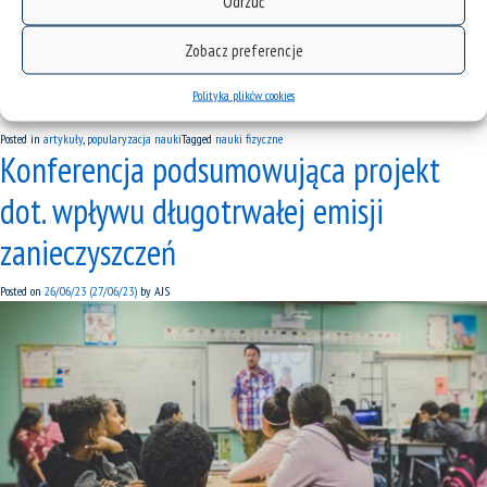
Odrzuć
[…]
Zobacz preferencje
Read More…
Polityka plików cookies
Posted in
artykuły
,
popularyzacja nauki
Tagged
nauki fizyczne
Konferencja podsumowująca projekt
dot. wpływu długotrwałej emisji
zanieczyszczeń
Posted on
26/06/23
(27/06/23)
by
AJS