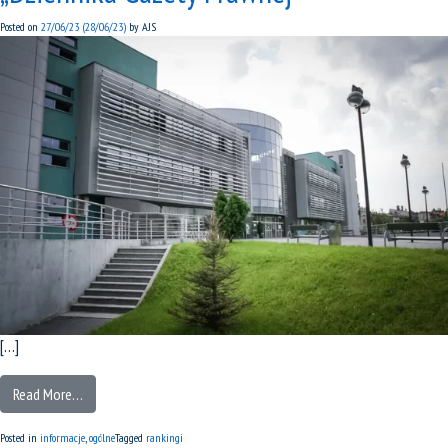
Posted on
27/06/23
(28/06/23)
by
AJS
[…]
Read More…
Posted in
informacje
,
ogólne
Tagged
rankingi