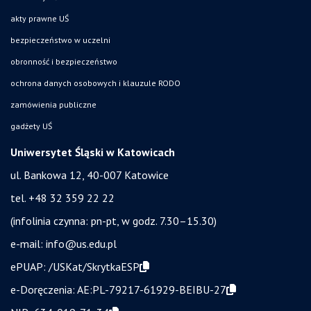
akty prawne UŚ
bezpieczeństwo w uczelni
obronność i bezpieczeństwo
ochrona danych osobowych i klauzule RODO
zamówienia publiczne
gadżety UŚ
Uniwersytet Śląski w Katowicach
ul. Bankowa 12, 40-007 Katowice
tel. +48 32 359 22 22
(infolinia czynna: pn-pt, w godz. 7.30–15.30)
e-mail:
info@us.edu.pl
ePUAP:
/USKat/SkrytkaESP
e-Doręczenia:
AE:PL-79217-61929-BEIBU-27