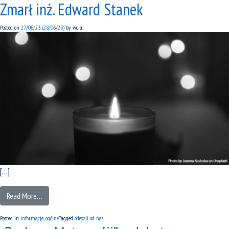
Zmarł inż. Edward Stanek
Posted on
27/06/23
(28/06/23)
by
wc-a
[…]
Read More…
Posted in
informacje
,
ogólne
Tagged
odeszli od nas