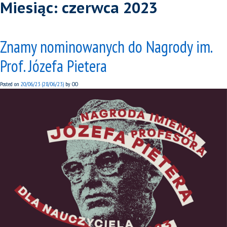
Miesiąc:
czerwca 2023
Znamy nominowanych do Nagrody im.
Prof. Józefa Pietera
Posted on
20/06/23
(28/06/23)
by
OO