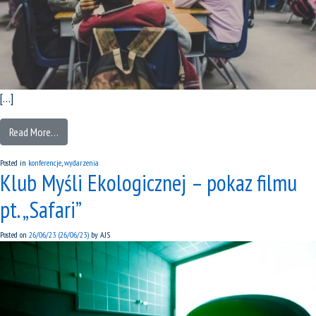
[…]
Read More…
Posted in
konferencje
,
wydarzenia
Klub Myśli Ekologicznej – pokaz filmu
pt. „Safari”
Posted on
26/06/23
(26/06/23)
by
AJS