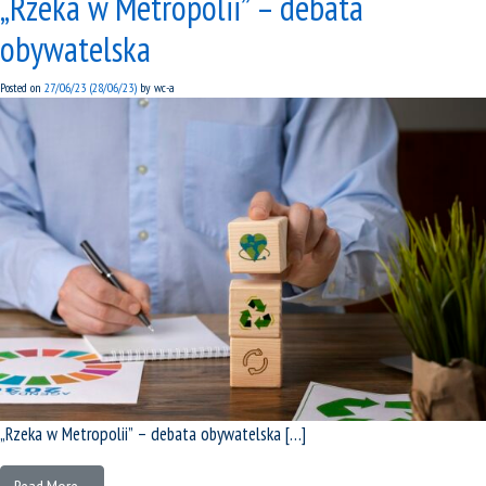
„Rzeka w Metropolii” – debata
obywatelska
Posted on
27/06/23
(28/06/23)
by
wc-a
„Rzeka w Metropolii” – debata obywatelska […]