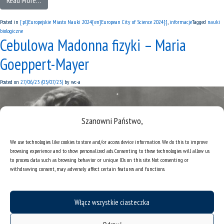
Read More…
Posted in
[:pl]Europejskie Miasto Nauki 2024[:en]European City of Science 2024[:]
,
informacje
Tagged
nauki
biologiczne
Cebulowa Madonna fizyki – Maria
Goeppert-Mayer
Posted on
27/06/23
(03/07/23)
by
wc-a
Szanowni Państwo,
We use technologies like cookies to store and/or access device information. We do this to improve
browsing experience and to show personalized ads. Consenting to these technologies will allow us
to process data such as browsing behavior or unique IDs on this site. Not consenting or
withdrawing consent, may adversely affect certain features and functions.
Włącz wszystkie ciasteczka