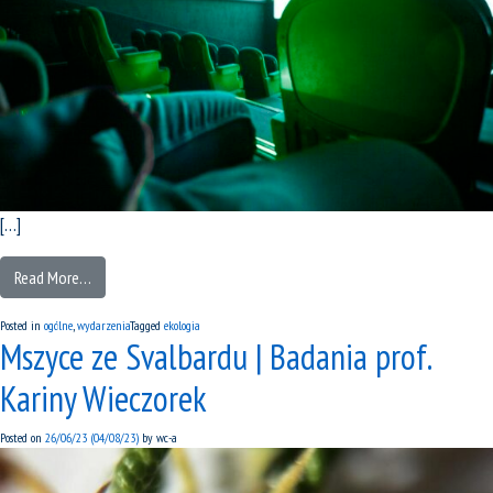
[…]
Read More…
Posted in
ogólne
,
wydarzenia
Tagged
ekologia
Mszyce ze Svalbardu | Badania prof.
Kariny Wieczorek
Posted on
26/06/23
(04/08/23)
by
wc-a