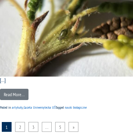
[…]
Read More…
Posted in
artykuły
,
Gazeta Uniwersytecka UŚ
Tagged
nauki biologiczne
1
2
3
…
5
»