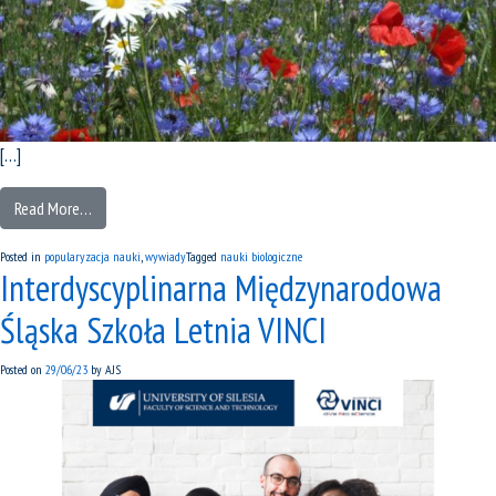
[…]
Read More…
Posted in
popularyzacja nauki
,
wywiady
Tagged
nauki biologiczne
Interdyscyplinarna Międzynarodowa
Śląska Szkoła Letnia VINCI
Posted on
29/06/23
by
AJS