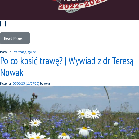
[…]
Read More…
Posted in
informacje
,
ogólne
Po co kosić trawę? | Wywiad z dr Teresą
Nowak
Posted on
30/06/23
(11/07/23)
by
wc-a