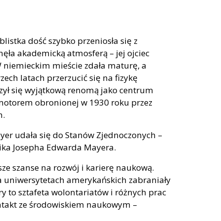
istka dość szybko przeniosła się z
nęła akademicką atmosferą – jej ojciec
 niemieckim mieście zdała maturę, a
ech latach przerzucić się na fizykę
zył się wyjątkową renomą jako centrum
omotorem obronionej w 1930 roku przez
n.
er udała się do Stanów Zjednoczonych –
ika Josepha Edwarda Mayera.
sze szanse na rozwój i karierę naukową.
na uniwersytetach amerykańskich zabraniały
y to sztafeta wolontariatów i różnych prac
kontakt ze środowiskiem naukowym –