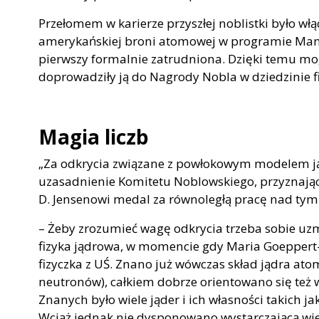
Przełomem w karierze przyszłej noblistki było wł
amerykańskiej broni atomowej w programie Manha
pierwszy formalnie zatrudniona. Dzięki temu mogł
doprowadziły ją do Nagrody Nobla w dziedzinie fi
Magia liczb
„Za odkrycia związane z powłokowym modelem j
uzasadnienie Komitetu Noblowskiego, przyznając
D. Jensenowi medal za równoległą pracę nad t
– Żeby zrozumieć wagę odkrycia trzeba sobie uzm
fizyka jądrowa, w momencie gdy Maria Goeppert
fizyczka z UŚ. Znano już wówczas skład jądra a
neutronów), całkiem dobrze orientowano się też 
Znanych było wiele jąder i ich własności takich j
Wciąż jednak nie dysponowano wystarczającą wie