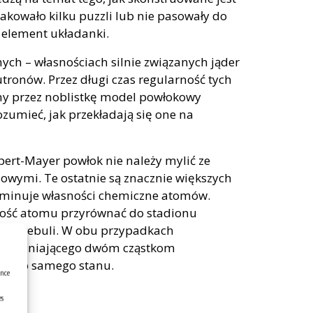
kowało kilku puzzli lub nie pasowały do
y element układanki.
nych – własnościach silnie związanych jąder
tronów. Przez długi czas regularność tych
ny przez noblistkę model powłokowy
ozumieć, jak przekładają się one na
ert-Mayer powłok nie należy mylić ze
owymi. Te ostatnie są znacznie większych
erminuje własności chemiczne atomów.
kość atomu przyrównać do stadionu
iarów cebuli. W obu przypadkach
 zabraniającego dwóm cząstkom
 tego samego stanu.
ence
es