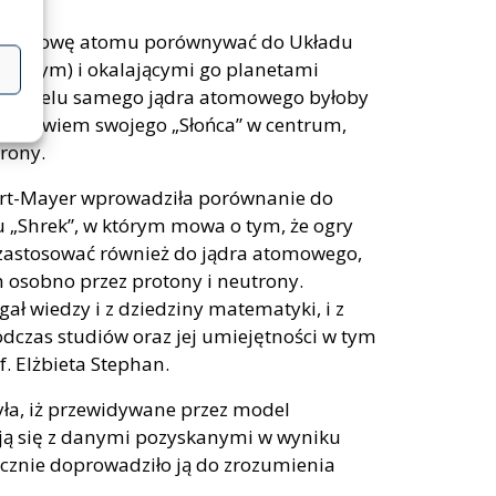
ię budowę atomu porównywać do Układu
omowym) i okalającymi go planetami
go modelu samego jądra atomowego byłoby
ada bowiem swojego „Słońca” w centrum,
rony.
pert-Mayer wprowadziła porównanie do
mu „Shrek”, w którym mowa o tym, że ogry
 zastosować również do jądra atomowego,
h osobno przez protony i neutrony.
 wiedzy i z dziedziny matematyki, i z
odczas studiów oraz jej umiejętności w tym
f. Elżbieta Stephan.
yła, iż przewidywane przez model
ją się z danymi pozyskanymi w wyniku
cznie doprowadziło ją do zrozumienia