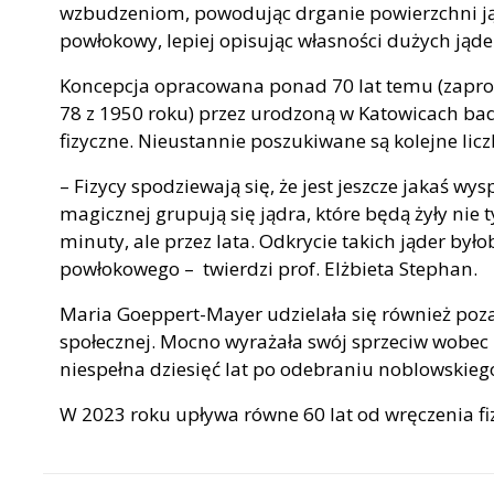
wzbudzeniom, powodując drganie powierzchni ją
powłokowy, lepiej opisując własności dużych jąde
Koncepcja opracowana ponad 70 lat temu (zapr
78 z 1950 roku) przez urodzoną w Katowicach ba
fizyczne. Nieustannie poszukiwane są kolejne lic
– Fizycy spodziewają się, że jest jeszcze jakaś wys
magicznej grupują się jądra, które będą żyły nie
minuty, ale przez lata. Odkrycie takich jąder b
powłokowego – twierdzi prof. Elżbieta Stephan.
Maria Goeppert-Mayer udzielała się również poza
społecznej. Mocno wyrażała swój sprzeciw wobec 
niespełna dziesięć lat po odebraniu noblowskieg
W 2023 roku upływa równe 60 lat od wręczenia f