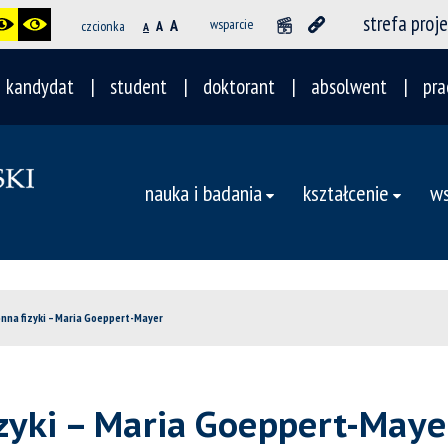
strefa proj
A
wsparcie
czcionka
A
A
kandydat
student
doktorant
absolwent
pra
nauka i badania
kształcenie
ws
na fizyki – Maria Goeppert-Mayer
yki – Maria Goeppert-Maye