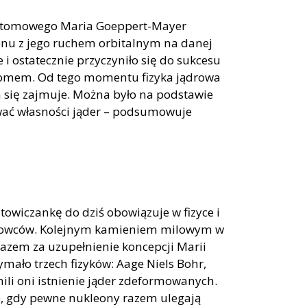
atomowego Maria Goeppert-Mayer
nu z jego ruchem orbitalnym na danej
 i ostatecznie przyczyniło się do sukcesu
omem. Od tego momentu fizyka jądrowa
ym się zajmuje. Można było na podstawie
wać własności jąder – podsumowuje
wiczankę do dziś obowiązuje w fizyce i
naukowców. Kolejnym kamieniem milowym w
 razem za uzupełnienie koncepcji Marii
mało trzech fizyków: Aage Niels Bohr,
li oni istnienie jąder zdeformowanych.
e, gdy pewne nukleony razem ulegają