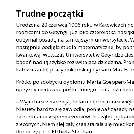
Trudne początki
Urodzona 28 czerwca 1906 roku w Katowicach nobl
rodzicami do Getyngi. Już jako czterolatka nasiąk
otrzymał posadę na tamtejszym uniwersytecie. W
następnie podjęła studia matematyczne, by po trz
kwantową. Wówczas Uniwersytet w Getyndze cies
badań nad tą szybko rozkwitającą dziedziną. Pr
katowiczankę pracy doktorskiej był sam Max Bor
Krótko po zdobyciu dyplomu Maria Goeppert-May
ojczyzny niedawno poślubionego przez nią chem
– Wyjechała z nadzieją, że tam będzie miała więk
Niestety bardzo się zawiodła, ponieważ zasady 
zatrudniania współmałżonków. Początek jej karier
zleconych. Niemniej cały czas starała się mieć 
tłumaczy prof. Elżbieta Stephan.