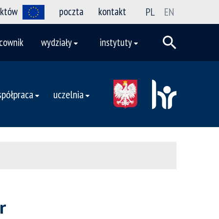
ektów
poczta
kontakt
PL
EN
cownik
wydziały
instytuty
półpraca
uczelnia
r