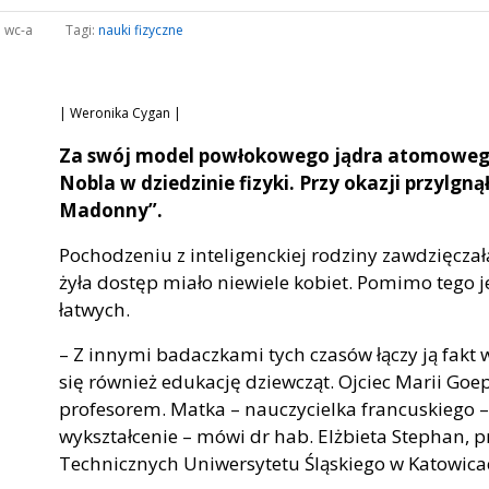
:
wc-a
Tagi:
nauki fizyczne
| Weronika Cygan |
Za swój model powłokowego jądra atomoweg
Nobla w dziedzinie fizyki. Przy okazji przylgn
Madonny”.
Pochodzeniu z inteligenckiej rodziny zawdzięczał
żyła dostęp miało niewiele kobiet. Pomimo tego j
łatwych.
– Z innymi badaczkami tych czasów łączy ją fakt 
się również edukację dziewcząt. Ojciec Marii Go
profesorem. Matka – nauczycielka francuskiego – 
wykształcenie – mówi dr hab. Elżbieta Stephan, pr
Technicznych Uniwersytetu Śląskiego w Katowica