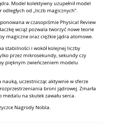
dra. Model kolektywny uzupełnił model
r odległych od „liczb magicznych”.
oponowana w czasopiśmie Physical Review
daczkę wciąż pozwala tworzyć nowe teorie
zby magiczne oraz ciężkie jądra atomowe.
pa stabilności i wokół kolejnej liczby
 tylko przez mikrosekundy, sekundy czy
yłoby pięknym zwieńczeniem modelu
 nauką, uczestnicząc aktywnie w sferze
rozprzestrzeniania broni jądrowej. Zmarła
o medalu na skutek zawału serca.
izyczce Nagrody Nobla.