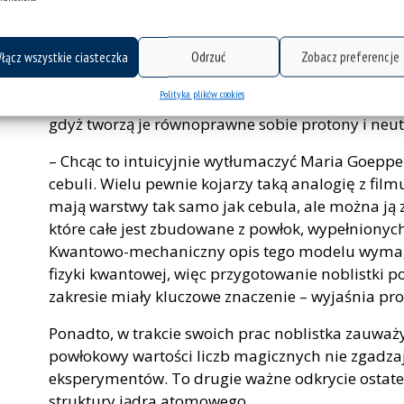
Cebulowe jądro atomowe
O ile w ramach pewnego uproszczenia zdarza s
Słonecznego – z centralnym Słońcem (jądrem at
łącz wszystkie ciasteczka
Odrzuć
Zobacz preferencje
(elektronami) – o tyle w przypadku powłokowe
Polityka plików cookies
to porównanie zbyt daleko idące. Jądro nie posi
gdyż tworzą je równoprawne sobie protony i neut
– Chcąc to intuicyjnie wytłumaczyć Maria Goep
cebuli. Wielu pewnie kojarzy taką analogię z fil
mają warstwy tak samo jak cebula, ale można ją
które całe jest zbudowane z powłok, wypełnionyc
Kwantowo-mechaniczny opis tego modelu wymagał
fizyki kwantowej, więc przygotowanie noblistki p
zakresie miały kluczowe znaczenie – wyjaśnia pro
Ponadto, w trakcie swoich prac noblistka zauważ
powłokowy wartości liczb magicznych nie zgadza
eksperymentów. To drugie ważne odkrycie ostate
struktury jądra atomowego.