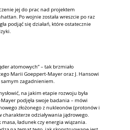
ączenie jej do prac nad projektem
ttan. Po wojnie została wreszcie po raz
a podjąć się działań, które ostatecznie
zyki.
ąder atomowych” – tak brzmiało
ego Marii Goeppert-Mayer oraz J. Hansowi
ym samym zagadnieniem.
ysłowić, na jakim etapie rozwoju była
-Mayer podjęła swoje badania – mówi
tomowego złożonego z nukleonów (protonów i
w charakterze odziaływania jądrowego.
ak masa, ładunek czy energia wiązania.
dzą na temat tego, jak skonstruowane jest