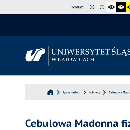
kontrast
Typ zawartości
artykuły
Cebulowa Madon
Cebulowa Madonna fiz