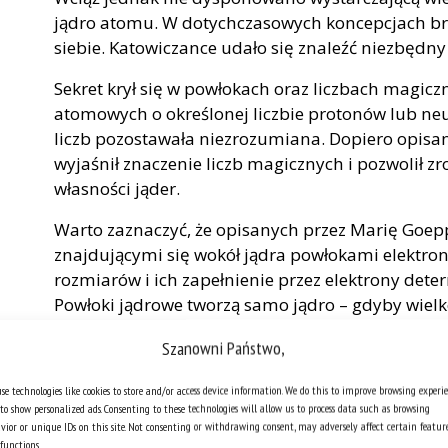
jądro atomu. W dotychczasowych koncepcjach bra
siebie. Katowiczance udało się znaleźć niezbędn
Sekret krył się w powłokach oraz liczbach magicz
atomowych o określonej liczbie protonów lub neu
liczb pozostawała niezrozumiana. Dopiero opisa
wyjaśnił znaczenie liczb magicznych i pozwolił zr
własności jąder.
Warto zaznaczyć, że opisanych przez Marię Goepp
znajdującymi się wokół jądra powłokami elektron
rozmiarów i ich zapełnienie przez elektrony det
Powłoki jądrowe tworzą samo jądro – gdyby wiel
piłkarskiego, to jądro byłoby mniej więcej rozm
Szanowni Państwo,
uporządkowanie wywodzi się z zakazu Pauliego,
(elektronom, protonom, neutronom) zajmowania
se technologies like cookies to store and/or access device information. We do this to improve browsing experi
to show personalized ads. Consenting to these technologies will allow us to process data such as browsing
vior or unique IDs on this site. Not consenting or withdrawing consent, may adversely affect certain featur
functions.