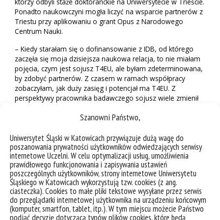
którzy odbyli staże doktoranckie na Uniwersytecie w Trieście.
Ponadto naukowczyni mogła liczyć na wsparcie partnerów z
Triestu przy aplikowaniu o grant Opus z Narodowego
Centrum Nauki.
– Kiedy starałam się o dofinansowanie z IDB, od którego
zaczęła się moja dzisiejsza naukowa relacja, to nie miałam
pojęcia, czym jest sojusz T4EU, ale byłam zdeterminowana,
by zdobyć partnerów. Z czasem w ramach współpracy
zobaczyłam, jak duży zasięg i potencjał ma T4EU. Z
perspektywy pracownika badawczego sojusz wiele zmienił
w moim sposobie myślenia o takiej współpracy. T4EU daje
Szanowni Państwo,
wiele możliwości – przyznaje naukowczyni.
W ramach T4EU Uniwersytet Śląski uzyskał dofinansowanie
Uniwersytet Śląski w Katowicach przywiązuje dużą wagę do
z Narodowej Agencji Wymiany Akademickiej na dodatkowy
poszanowania prywatności użytkowników odwiedzających serwisy
internetowe Uczelni. W celu optymalizacji usług, umożliwienia
projekt „Stronger Together”. Dzięki niemu udało się m.in.
prawidłowego funkcjonowania i zapisywania ustawień
zorganizować Szkołę Letnią Aquamatyki z udziałem
poszczególnych użytkowników, strony internetowe Uniwersytetu
studentów z Kowna oraz nauczycieli z Kowna i Triestu, spływ
Śląskiego w Katowicach wykorzystują tzw. cookies (z ang.
badawczy Niemnem, podczas którego zebrano mnóstwo
ciasteczka). Cookies to małe pliki tekstowe wysyłane przez serwis
prób środowiskowych i dokonano wielu pomiarów (wyniki
do przeglądarki internetowej użytkownika na urządzeniu końcowym
są w trakcie opracowania) oraz konferencję aquamatyczną.
(komputer, smartfon, tablet, itp.). W tym miejscu możecie Państwo
Kolejna
konferencja została zaplanowana na październik
podjąć decyzję dotyczącą typów plików cookies, które będą