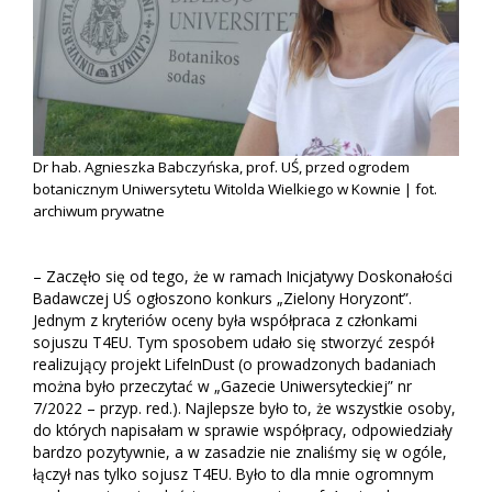
Dr hab. Agnieszka Babczyńska, prof. UŚ, przed ogrodem
botanicznym Uniwersytetu Witolda Wielkiego w Kownie | fot.
archiwum prywatne
– Zaczęło się od tego, że w ramach Inicjatywy Doskonałości
Badawczej UŚ ogłoszono konkurs „Zielony Horyzont”.
Jednym z kryteriów oceny była współpraca z członkami
sojuszu T4EU. Tym sposobem udało się stworzyć zespół
realizujący projekt LifeInDust (o prowadzonych badaniach
można było przeczytać w „Gazecie Uniwersyteckiej” nr
7/2022 – przyp. red.). Najlepsze było to, że wszystkie osoby,
do których napisałam w sprawie współpracy, odpowiedziały
bardzo pozytywnie, a w zasadzie nie znaliśmy się w ogóle,
łączył nas tylko sojusz T4EU. Było to dla mnie ogromnym