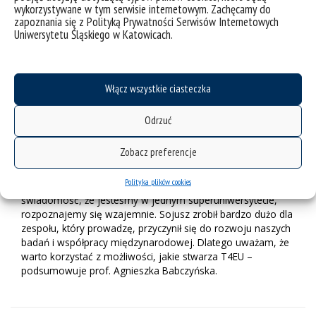
2025 roku
– oprócz uczestników z dotychczasowych krajów
wykorzystywane w tym serwisie internetowym. Zachęcamy do
wezmą w niej udział naukowcy z Uniwersytetu Sofijskiego
zapoznania się z Polityką Prywatności Serwisów Internetowych
Uniwersytetu Śląskiego w Katowicach.
im. św. Klemensa z Ochrydy (Bułgaria), zostaną zaproszeni
też badacze z Uniwersytetu w Alicante (Hiszpania). Projekt
umożliwił również stworzenie wspólnego kierunku studiów
magisterskich kończącego się podwójnym dyplomem –
Włącz wszystkie ciasteczka
nabór na aquamatykę ruszy w czerwcu 2025 roku. Studenci
będą korzystać z zasobów Uniwersytetu Śląskiego i
Uniwersytetu w Kownie. Tematyka obejmie problemy
Odrzuć
środowisk wodnych z perspektywy przyrodniczej, społecznej
i prawnej.
Zobacz preferencje
– Transform4Europe mobilizuje do nawiązywania
Polityka plików cookies
kontaktów. Z każdym rokiem mamy coraz większą
świadomość, że jesteśmy w jednym superuniwersytecie,
rozpoznajemy się wzajemnie. Sojusz zrobił bardzo dużo dla
zespołu, który prowadzę, przyczynił się do rozwoju naszych
badań i współpracy międzynarodowej. Dlatego uważam, że
warto korzystać z możliwości, jakie stwarza T4EU –
podsumowuje prof. Agnieszka Babczyńska.