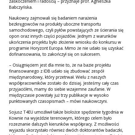
zaskoczeniem i radością – przyznaje prof. Agnieszka
Babczyńska.
Naukowcy zajmowali się badaniem narażenia
bezkręgowców na produkty uboczne transportu
samochodowego, czyli pyłów powstających ze ścierania się
opon oraz innych części pojazdów. Jednym z warunków
ukończenia projektu było złożenie wniosku do konkursu w
programie Horyzont Europa. Mimo że nie udało się uzyskać
dofinansowania, to zakończył się on sukcesem.
– Osiągnięciem jest dla mnie to, że na bazie projektu
finansowanego z IDB udało się zbudować zespół
międzynarodowy, który przetrwał. Wielu z naszych
współpracowników zostało do dzisiaj. Jesteśmy cały czas
przyjaciółmi, mamy do siebie wzajemne zaufanie. W
międzyczasie powstały już trzy publikacje w wysoko
punktowanych czasopismach – mówi naukowczyni.
Sojusz T4EU umożliwił także biolożce spędzenie tygodnia w
Kownie na wyjeździe terenowym, którego celem było
rozeznanie dalszych kierunków współpracy. Z możliwości
wyjazdu skorzystało również dwóch doktorantów badaczki,