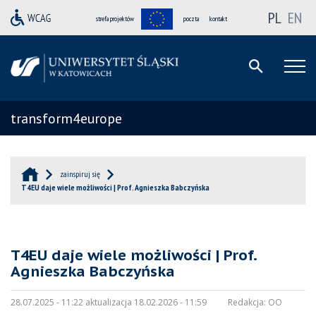
PL
EN
strefa projektów
poczta
kontakt
transform4europe
zainspiruj się
T4EU daje wiele możliwości | Prof. Agnieszka Babczyńska
T4EU daje wiele możliwości | Prof.
Agnieszka Babczyńska
28.07.2025 - 11:22 aktualizacja 18.02.2026 - 11:59
Redakcja:
OO