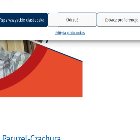
łącz wszystkie ciasteczka
Odrzuć
Zobacz preferencje
Polityka plików cookies
a Paruzel-Czachura