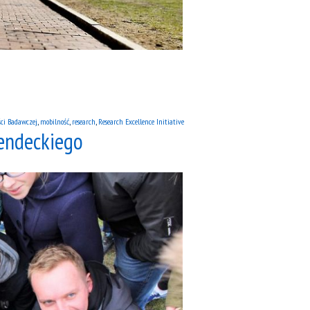
ści Badawczej
,
mobilność
,
research
,
Research Excellence Initiative
Mendeckiego