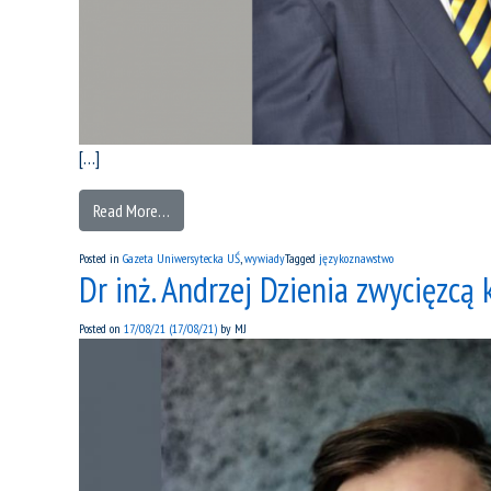
[…]
Read More…
Posted in
Gazeta Uniwersytecka UŚ
,
wywiady
Tagged
językoznawstwo
Dr inż. Andrzej Dzienia zwycięzcą
Posted on
17/08/21
(17/08/21)
by
MJ