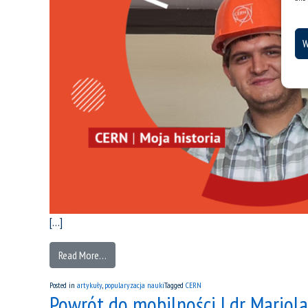
W
[…]
Read More…
Posted in
artykuły
,
popularyzacja nauki
Tagged
CERN
Powrót do mobilności | dr Mariol