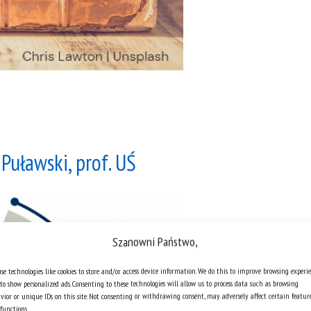
Puławski, prof. UŚ
Szanowni Państwo,
se technologies like cookies to store and/or access device information. We do this to improve browsing experi
to show personalized ads. Consenting to these technologies will allow us to process data such as browsing
vior or unique IDs on this site. Not consenting or withdrawing consent, may adversely affect certain featur
functions.