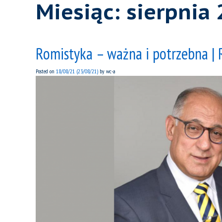
Miesiąc:
sierpnia
Romistyka – ważna i potrzebna |
Posted on
18/08/21
(23/08/21)
by
wc-a