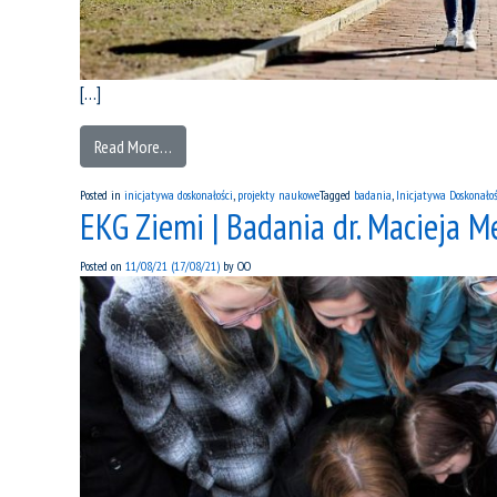
[…]
Read More…
Posted in
inicjatywa doskonałości
,
projekty naukowe
Tagged
badania
,
Inicjatywa Doskonało
EKG Ziemi | Badania dr. Macieja 
Posted on
11/08/21
(17/08/21)
by
OO