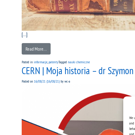
[…]
Read More…
Posted in
informacje
,
patenty
Tagged
nauki chemiczne
CERN | Moja historia – dr Szymon 
Posted on
16/08/21
(16/08/21)
by
wc-a
We u
and 
beha
and 