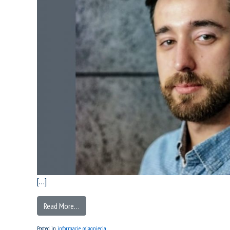
[…]
Read More…
Posted in
informacje
,
osiągnięcia