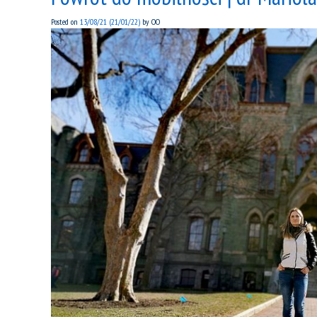
Posted on
13/08/21
(21/01/22)
by
OO