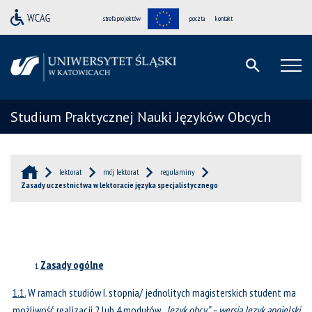
strefa projektów
poczta
kontakt
Studium Praktycznej Nauki Języków Obcych
lektorat
mój lektorat
regulaminy
Zasady uczestnictwa w lektoracie języka specjalistycznego
Zasady ogólne
1.1.
W ramach studiów I. stopnia/ jednolitych magisterskich student ma
możliwość realizacji 2 lub 4 modułów
„Język obcy” – wersja Język angielski