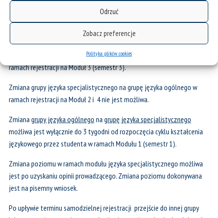
Zmiana grupy językowej
Odrzuć
Zmiana grupy języka specjalistycznego
na
grupę języka ogólnego
Zobacz preferencje
możliwa jest wyłącznie do 3 tygodni od rozpoczęcia cyklu kształcenia
Polityka plików cookies
językowego przez studenta w ramach Modułu 1 (semestr 1) oraz w
ramach rejestracji na Moduł 3 (semestr 3).
Zmiana grupy języka specjalistycznego na grupę języka ogólnego w
ramach rejestracji na Moduł 2 i 4 nie jest możliwa.
Zmiana
grupy języka ogólnego
na
grupę języka specjalistycznego
możliwa jest wyłącznie do 3 tygodni od rozpoczęcia cyklu kształcenia
językowego przez studenta w ramach Modułu 1 (semestr 1).
Zmiana poziomu w ramach modułu języka specjalistycznego możliwa
jest po uzyskaniu opinii prowadzącego. Zmiana poziomu dokonywana
jest na pisemny wniosek.
Po upływie terminu samodzielnej rejestracji przejście do innej grupy