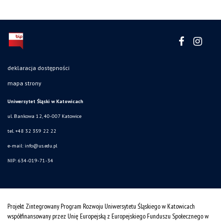
deklaracja dostępności
mapa strony
Uniwersytet Śląski w Katowicach
ul. Bankowa 12, 40-007 Katowice
tel. +48 32 359 22 22
e-mail: info@us.edu.pl
NIP: 634-019-71-34
Projekt Zintegrowany Program Rozwoju Uniwersytetu Śląskiego w Katowicach
współfinansowany przez Unię Europejską z Europejskiego Funduszu Społecznego w