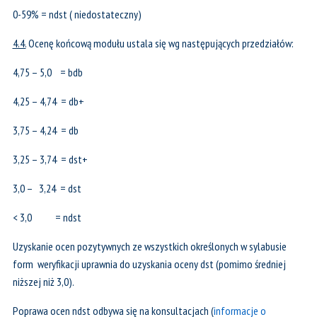
0-59% = ndst ( niedostateczny)
4.4.
Ocenę końcową modułu ustala się wg następujących przedziałów:
4,75 – 5,0 = bdb
4,25 – 4,74 = db+
3,75 – 4,24 = db
3,25 – 3,74 = dst+
3,0 – 3,24 = dst
< 3,0 = ndst
Uzyskanie ocen pozytywnych ze wszystkich określonych w sylabusie
form weryfikacji uprawnia do uzyskania oceny dst (pomimo średniej
niższej niż 3,0).
Poprawa ocen ndst odbywa się na konsultacjach (
informacje o