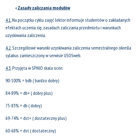
Zasady zaliczania modułów
4.1.
Na początku cyklu zajęć lektor informuje studentów o zakładanych
efektach uczenia się, zasadach zaliczania przedmiotu i warunkach
uzyskiwania zaliczenia.
4.2.
Szczegółowe warunki uzyskiwania zaliczenia semestralnego określa
sylabus zamieszczony w serwisie USOSweb.
4.3.
Przyjęta w SPNJO skala ocen:
90-100% = bdb ( bardzo dobry)
84-89% = db+ ( dobry plus)
75-83% = db ( dobry)
69-74% = dst+ ( dostateczny plus)
60-68% = dst ( dostateczny)