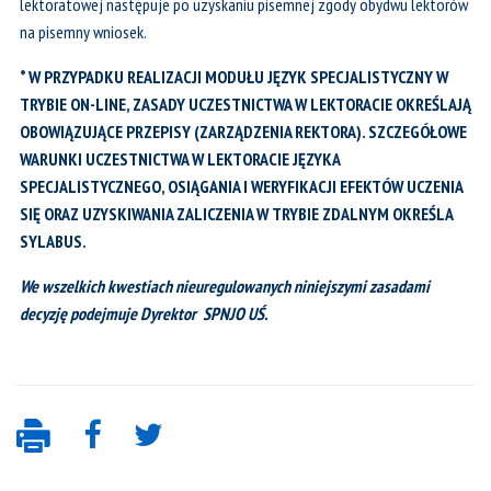
lektoratowej następuje po uzyskaniu pisemnej zgody obydwu lektorów
na pisemny wniosek.
* W PRZYPADKU REALIZACJI MODUŁU JĘZYK SPECJALISTYCZNY W
TRYBIE ON-LINE, ZASADY UCZESTNICTWA W LEKTORACIE OKREŚLAJĄ
OBOWIĄZUJĄCE PRZEPISY (ZARZĄDZENIA REKTORA). SZCZEGÓŁOWE
WARUNKI UCZESTNICTWA W LEKTORACIE JĘZYKA
SPECJALISTYCZNEGO, OSIĄGANIA I WERYFIKACJI EFEKTÓW UCZENIA
SIĘ ORAZ UZYSKIWANIA ZALICZENIA W TRYBIE ZDALNYM OKREŚLA
SYLABUS.
We wszelkich kwestiach nieuregulowanych niniejszymi zasadami
decyzję podejmuje Dyrektor SPNJO UŚ.