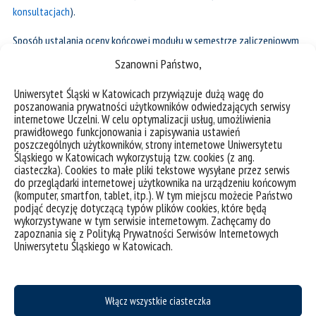
konsultacjach
).
Sposób ustalania oceny końcowej modułu w semestrze zaliczeniowym
i egzaminacyjnym określa sylabus.
Szanowni Państwo,
4.5.
Egzamin końcowy:
Uniwersytet Śląski w Katowicach przywiązuje dużą wagę do
poszanowania prywatności użytkowników odwiedzających serwisy
1) w przypadku studenta, który zrealizował 4 moduły języka
internetowe Uczelni. W celu optymalizacji usług, umożliwienia
prawidłowego funkcjonowania i zapisywania ustawień
specjalistycznego, egzamin po 4 semestrze obejmuje efekty uczenia
poszczególnych użytkowników, strony internetowe Uniwersytetu
się wszystkich 4 modułów języka specjalistycznego i składa się z
Śląskiego w Katowicach wykorzystują tzw. cookies (z ang.
części pisemnej i części ustnej (ocena końcowa to średnia arytmetyczna
ciasteczka). Cookies to małe pliki tekstowe wysyłane przez serwis
do przeglądarki internetowej użytkownika na urządzeniu końcowym
obu wymienionych części)
(komputer, smartfon, tablet, itp.). W tym miejscu możecie Państwo
podjąć decyzję dotyczącą typów plików cookies, które będą
2) w przypadku studenta, który po dwóch semestrach dokonał
zmiany
wykorzystywane w tym serwisie internetowym. Zachęcamy do
grupy z języka specjalistycznego na grupę języka ogólnego
, egzamin po
zapoznania się z Polityką Prywatności Serwisów Internetowych
Uniwersytetu Śląskiego w Katowicach.
4 semestrze obejmuje efekty uczenia się wszystkich 4 modułów na
poziomie docelowym języka ogólnego (B2 lub C1). Student
zobowiązany jest do uzyskania efektów uczenia się modułów 1 i 2 we
Włącz wszystkie ciasteczka
własnym zakresie.