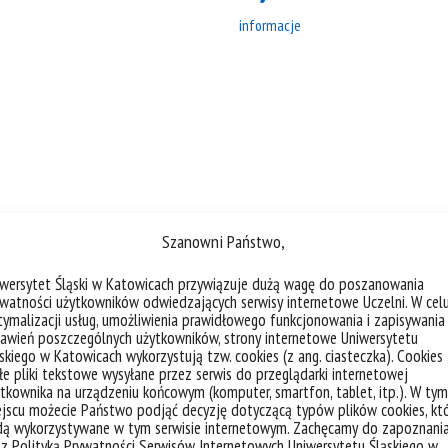
informacje
Szanowni Państwo,
iwersytet Śląski w Katowicach przywiązuje dużą wagę do poszanowania
watności użytkowników odwiedzających serwisy internetowe Uczelni. W cel
ymalizacji usług, umożliwienia prawidłowego funkcjonowania i zapisywania
awień poszczególnych użytkowników, strony internetowe Uniwersytetu
skiego w Katowicach wykorzystują tzw. cookies (z ang. ciasteczka). Cookies
e pliki tekstowe wysyłane przez serwis do przeglądarki internetowej
18. Forum CEE Młodych
AI Café – cyk
sień
Wrzesień
tkownika na urządzeniu końcowym (komputer, smartfon, tablet, itp.). W tym
Teoretyków Prawa,
spotkań pośw
3
09
jscu możecie Państwo podjąć decyzję dotyczącą typów plików cookies, kt
Polityki i Teorii
sztucznej int
dą wykorzystywane w tym serwisie internetowym. Zachęcamy do zapoznani
 z Polityką Prywatności Serwisów Internetowych Uniwersytetu Śląskiego w