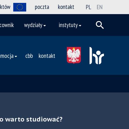
ektów
poczta
kontakt
PL
EN
cownik
wydziały
instytuty
omocja
cbb
kontakt
o warto studiować?
t Nauk o Ziemi
t Geografii Społeczno-
 Biologii, Biotechnologii i
 Biologii, Biotechnologii i
cznej i Gospodarki
 Środowiska
 Środowiska