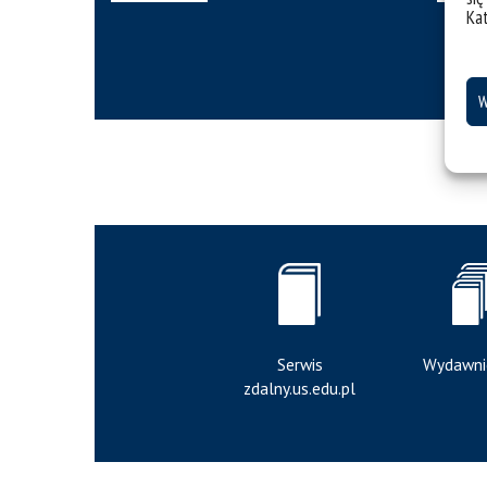
Ka
W
Serwis
Wydawni
zdalny.us.edu.pl