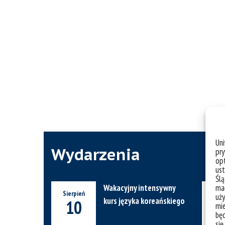
Un
Wydarzenia
pry
opt
ust
Ślą
mał
Wakacyjny intensywny
Sierpień
Wrze
uży
kurs języka koreańskiego
10
0
mie
bę
się