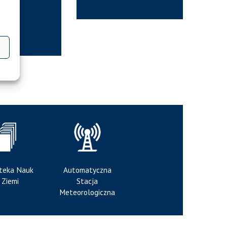
oteka Nauk
Automatyczna
 Ziemi
Stacja
Meteorologiczna