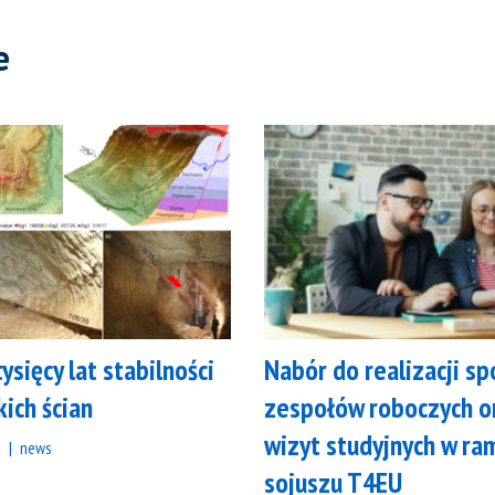
e
tysięcy lat stabilności
Nabór do realizacji s
kich ścian
zespołów roboczych o
wizyt studyjnych w ra
e
news
sojuszu T4EU