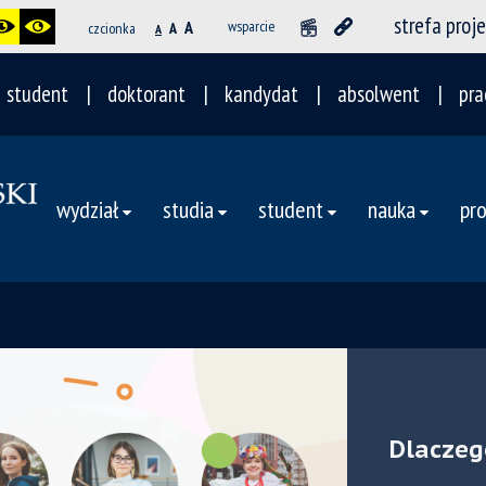
strefa proj
A
wsparcie
czcionka
A
A
student
doktorant
kandydat
absolwent
pra
wydział
studia
student
nauka
pr
Dlaczeg
Instytu
Instytu
Instytut
Instytut
Ekonomi
Ochrony
Ochrony