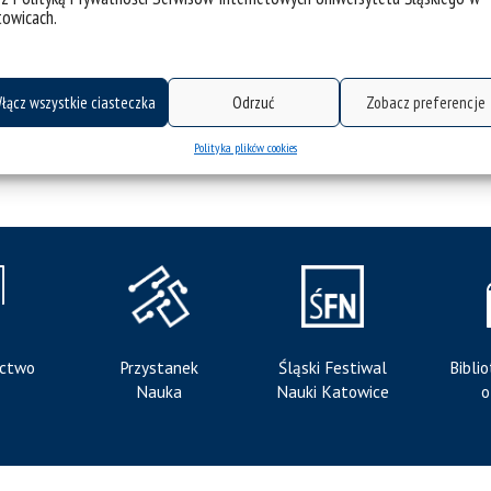
Społecznej
towicach.
łącz wszystkie ciasteczka
Odrzuć
Zobacz preferencje
Polityka plików cookies
ctwo
Przystanek
Śląski Festiwal
Bibli
Nauka
Nauki Katowice
o